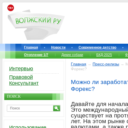
Главная
Новости
Современное детство
Отопление 1/7
Дикие собаки
БКД-2025
Ф
Главная
→
Пресс-релизы
→ Мо
Интервью
Форекс?
Правовой
Можно ли заработат
Консультант
Форекс?
ПОИСК
Давайте для начала
Это международный
существует на прот
лет. На этом рынке
валютами, а также
Использование