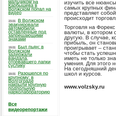
мальчиком на
изучить все нюансы
Карбышева в
самых крупных фин
Волжском попал на
представляет собой
видео
происходит торговл
В Волжском
23.01
эвакуировали
Торговля на Форекс
автомобили,
оставленные под
валюты, в котором 
запрещающими
другую. В случае, к
знаками
прибыль, он станови
Был пьян: в
проигрывает – стан
19.01
Волжском
чтобы стать успеш
задержали
иметь не только зн
вандала,
оторвавшего лапки
умения. Для этого 
суслику
На сегодняшний де
Разошелся по
школ и курсов.
19.01
крупному: в
Волгограде
накрыли крупную
www.volzsky.ru
подпольную
нарколабораторию
Все
видеорепортажи