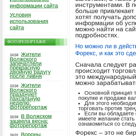
инструментами. В п
информации сайта
больше привлекает 
Условия
хотят получать до
использования
информации об успе
сайта
можно найти на са
подробностях.
ФОТОРЕПОРТАЖИ
Но можно ли в дейст
Форекс, и как это сд
Жители
14.04
Волжского
запечатлели
Сначала следует ра
прекрасную
происходит торговл
двойную радугу
после ливня
это международный
можно зарабатыват
Жители
13.04
Волжского
Основной принцип т
празднуют
покупке и продаже ва
пахсальную
неделю:
Для этого необходи
фоторепортаж
торговать против трен
Если вы обладаете 
В Волжском
10.04
имеете желание стать
зацвела весна:
ознакомиться со сле
фоторепортаж
Форекс – это не бир
Вороны,
24.01