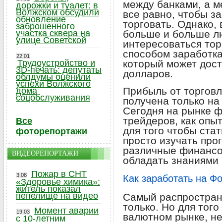
между банками, а 
дорожки и туалет: в
Волжском обсудили
все равно, чтобы з
обновление
торговать. Однако, 
заброшенного
участка сквера на
больше и больше л
улице Советской
интересоваться тор
способом заработка
22.01
Трудоустройство и
который может дост
3D-печать: депутаты
долларов.
облдумы оценили
успехи Волжского
Прибыль от торговл
дома
соцобслуживания
получена только на
Сегодня на рынке ф
трейдеров, как опы
Все
для того чтобы ста
фоторепортажи
просто изучать про
различные финансо
ВИДЕОРЕПОРТАЖИ
обладать знаниями 
Пожар в СНТ
3.08
Как заработать на Ф
«Здоровье химика»:
житель показал
пепелище на видео
Самый распростран
только. Но для того
Момент аварии
19.03
валютном рынке, н
с 10-летним