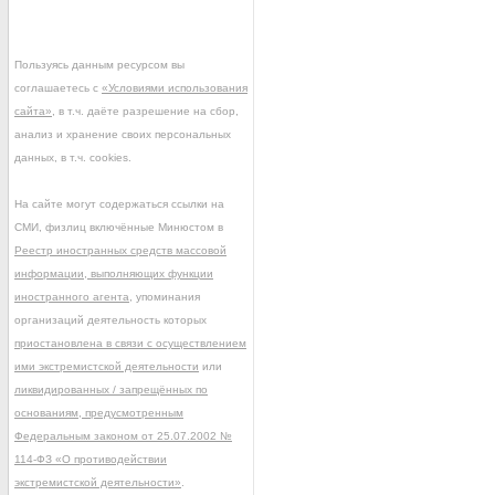
Пользуясь данным ресурсом вы
соглашаетесь с
«Условиями использования
сайта»
, в т.ч. даёте разрешение на сбор,
анализ и хранение своих персональных
данных, в т.ч. cookies.
На сайте могут содержаться ссылки на
СМИ, физлиц включённые Минюстом в
Реестр иностранных средств массовой
информации, выполняющих функции
иностранного агента
, упоминания
организаций деятельность которых
приостановлена в связи с осуществлением
ими экстремистской деятельности
или
ликвидированных / запрещённых по
основаниям, предусмотренным
Федеральным законом от 25.07.2002 №
114-ФЗ «О противодействии
экстремистской деятельности»
.