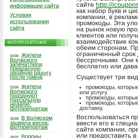
сайте
http://icoupon
информации сайта
как набор букв и ц
Условия
компании, в реклам
использования
промокоды. Эта уло
сайта
на рынок новую про
клиентов или получ
взаимодействие ком
ФОТОРЕПОРТАЖИ
обеим сторонам. П
ограниченный срок 
Жители
14.04
бессрочными. Они м
Волжского
запечатлели
бесплатно или дава
прекрасную
двойную радугу
Существует три вид
после ливня
Жители
промокоды, которые
13.04
Волжского
или услугу.
празднуют
промокоды, которые
пахсальную
промокоды, которы
неделю:
доставку.
фоторепортаж
Воспользоваться пр
В Волжском
10.04
ввести его в специ
зацвела весна:
фоторепортаж
сайте компании, п
или предоставить в
Вороны,
24.01