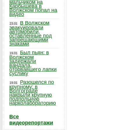
мальчиком на
Карбышева в
Волжском попал на
видео
В Волжском
23.01
эвакуировали
автомобили,
оставленные под
запрещающими
знаками
Был пьян: в
19.01
Волжском
задержали
вандала,
оторвавшего лапки
суслику
Разошелся по
19.01
крупному: в
Волгограде
накрыли крупную
подпольную
нарколабораторию
Все
видеорепортажи