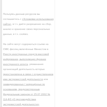
Пользуясь данным ресурсом вы
соглашаетесь с
«Условиями использования
сайта»
, в т.ч. даёте разрешение на сбор,
анализ и хранение своих персональных
данных, в т.ч. cookies.
На сайте могут содержаться ссылки на
СМИ, физлиц включённые Минюстом в
Реестр иностранных средств массовой
информации, выполняющих функции
иностранного агента
, упоминания
организаций деятельность которых
приостановлена в связи с осуществлением
ими экстремистской деятельности
или
ликвидированных / запрещённых по
основаниям, предусмотренным
Федеральным законом от 25.07.2002 №
114-ФЗ «О противодействии
экстремистской деятельности»
.