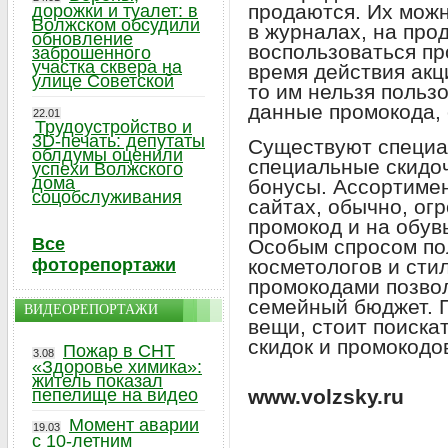
продаются. Их можн
дорожки и туалет: в
Волжском обсудили
в журналах, на про
обновление
воспользоваться пр
заброшенного
участка сквера на
время действия акц
улице Советской
то им нельзя польз
данные промокода, 
22.01
Трудоустройство и
3D-печать: депутаты
Существуют специа
облдумы оценили
специальные скидо
успехи Волжского
дома
бонусы. Ассортимен
соцобслуживания
сайтах, обычно, ог
промокод и на обувь
Все
Особым спросом по
фоторепортажи
косметологов и сти
промокодами позво
семейный бюджет. П
ВИДЕОРЕПОРТАЖИ
вещи, стоит поискат
скидок и промокодо
Пожар в СНТ
3.08
«Здоровье химика»:
житель показал
пепелище на видео
www.volzsky.ru
Момент аварии
19.03
с 10-летним