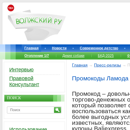
Главная
Новости
Современное детство
Отопление 1/7
Дикие собаки
БКД-2025
Ф
Главная
→
Пресс-релизы
→ П
Интервью
Промокоды Ламода
Правовой
Консультант
Промокод – довольн
ПОИСК
торгово-денежных о
который позволяет 
воспользоваться ка
более выгодных ус
известных, являютс
купоны Вaliexpress.
Использование