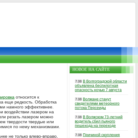
НОВОЕ НА САЙТЕ
В Волгоградской области
7.08
объявлена беспилотная
опасность ночью 7 августа
вировка
относится к
Волжане станут
7.08
ка еще редкость. Обработка
свидетелями метеорного
ами намного эффективнее.
потока Персеиды
ри воздействии лазером на
или резать лазером можно
В Волжском 73-летний
7.08
ем твердости твердые или
водитель сбил пьяного
пешехода на переходе
ущимися по нему механизмами.
Причиной скопления
7.08
нке не только влево-вправо,