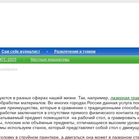
Сам себе журналист
Развлечения и туризм
КГС-2025
Местные инициативы
гравировка
уются в разных сферах нашей жизни. Так, например,
лазерная гра
работки материалов. Во многих городах России данная услуга по
шие преимущества, которые в сравнении с традиционными способ
работки заключается в отсутствии прямого физического контакта п
атываемый предмет помещается на рабочий стол, а гравировать 
ы, плоские или объёмные предметы, отличающиеся высоким уровн
е мы используем станок, который представляет собой стол с движ
ловку в струйном принтере, а двигаться она может в лазерном ста