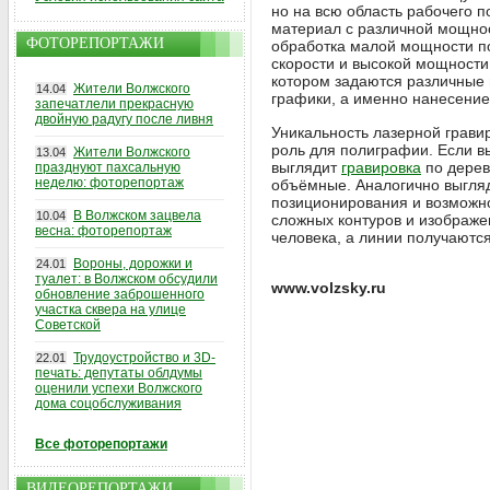
но на всю область рабочего п
материал с различной мощнос
ФОТОРЕПОРТАЖИ
обработка малой мощности по
скорости и высокой мощности
котором задаются различные 
Жители Волжского
14.04
графики, а именно нанесение
запечатлели прекрасную
двойную радугу после ливня
Уникальность лазерной грави
роль для полиграфии. Если в
Жители Волжского
13.04
выглядит
гравировка
по дерев
празднуют пахсальную
неделю: фоторепортаж
объёмные. Аналогично выгляд
позиционирования и возможно
В Волжском зацвела
10.04
сложных контуров и изображе
весна: фоторепортаж
человека, а линии получаютс
Вороны, дорожки и
24.01
туалет: в Волжском обсудили
www.volzsky.ru
обновление заброшенного
участка сквера на улице
Советской
Трудоустройство и 3D-
22.01
печать: депутаты облдумы
оценили успехи Волжского
дома соцобслуживания
Все фоторепортажи
ВИДЕОРЕПОРТАЖИ