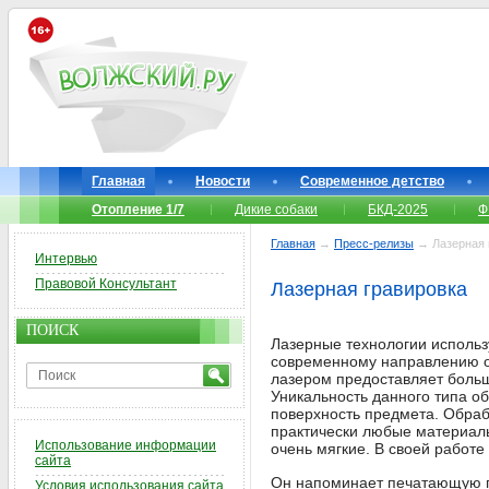
Главная
Новости
Современное детство
Отопление 1/7
Дикие собаки
БКД-2025
Ф
Главная
→
Пресс-релизы
→ Лазерная 
Интервью
Правовой Консультант
Лазерная гравировка
ПОИСК
Лазерные технологии использ
современному направлению об
лазером предоставляет боль
Уникальность данного типа об
поверхность предмета. Обраб
практически любые материал
Использование информации
очень мягкие. В своей работ
сайта
Он напоминает печатающую го
Условия использования сайта