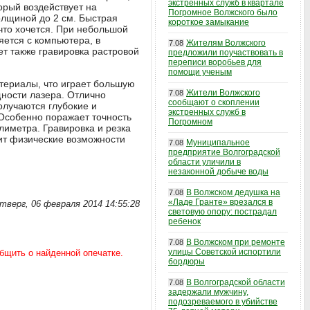
экстренных служб в квартале
орый воздействует на
Погромное Волжского было
олщиной до 2 см. Быстрая
короткое замыкание
что хочется. При небольшой
ется с компьютера, в
Жителям Волжского
7.08
т также гравировка растровой
предложили поучаствовать в
переписи воробьев для
помощи ученым
атериалы, что играет большую
Жители Волжского
7.08
щности лазера. Отлично
сообщают о скоплении
олучаются глубокие и
экстренных служб в
 Особенно поражает точность
Погромном
иметра. Гравировка и резка
дит физические возможности
Муниципальное
7.08
предприятие Волгоградской
области уличили в
незаконной добыче воды
В Волжском дедушка на
7.08
«Ладе Гранте» врезался в
тверг, 06 февраля 2014 14:55:28
световую опору: пострадал
ребенок
В Волжском при ремонте
7.08
улицы Советской испортили
бордюры
В Волгоградской области
7.08
задержали мужчину,
подозреваемого в убийстве