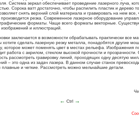
оля. Система зеркал обеспечивает проведение лазерного луча, кот
тью. Сорока ватт достаточно, чтобы распилить пластик и дерево т
зволяет снять верхний слой материала и гравировать на нем все, 
 производится резка. Современное лазерное оборудование управля
графические форматы. Чаще всего форматы векторные. Существуе
 изображений и иллюстраций.
ровки заключается в возможности обрабатывать практически все м
ы хотите сделать лазерную резку металла, понадобятся другие мо
у, которое может поменять цвет в местах рельефа. Изображения п
ит работа с акрилом, стеклом высокой прочности и прозрачности.
сть рассмотреть гравировку линий, проходящих одну десятую милл
ний – это одна из задач лазера. В данном случае станок превосхо
я плавные и четкие. Рассмотреть можно мельчайшие детали.
Че
←
→
Ctrl