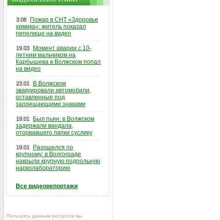
Пожар в СНТ «Здоровье
3.08
химика»: житель показал
пепелище на видео
Момент аварии с 10-
19.03
летним мальчиком на
Карбышева в Волжском попал
на видео
В Волжском
23.01
эвакуировали автомобили,
оставленные под
запрещающими знаками
Был пьян: в Волжском
19.01
задержали вандала,
оторвавшего лапки суслику
Разошелся по
19.01
крупному: в Волгограде
накрыли крупную подпольную
нарколабораторию
Все видеорепортажи
Пользуясь данным ресурсом вы