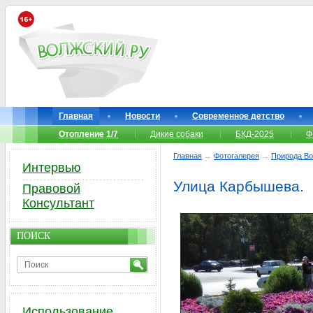
Главная
Новости
Современное детство
Отопление 1/7
Дикие собаки
БКД-2025
Ф
Главная
→
Фотогалерея
→
Природа Во
Интервью
Улица Карбышева.
Правовой
Консультант
ПОИСК
Использование