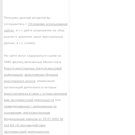
Пользуясь данным ресурсом вы
соглашаетесь с
«Условиями использования
сайта»
, в т.ч. даёте разрешение на сбор,
анализ и хранение своих персональных
данных, в т.ч. cookies.
На сайте могут содержаться ссылки на
СМИ, физлиц включённые Минюстом в
Реестр иностранных средств массовой
информации, выполняющих функции
иностранного агента
, упоминания
организаций деятельность которых
приостановлена в связи с осуществлением
ими экстремистской деятельности
или
ликвидированных / запрещённых по
основаниям, предусмотренным
Федеральным законом от 25.07.2002 №
114-ФЗ «О противодействии
экстремистской деятельности»
.