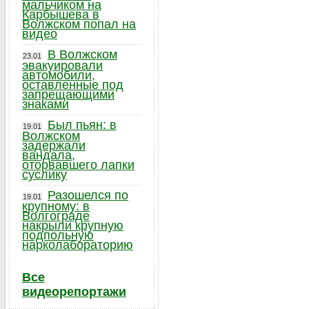
мальчиком на
Карбышева в
Волжском попал на
видео
В Волжском
23.01
эвакуировали
автомобили,
оставленные под
запрещающими
знаками
Был пьян: в
19.01
Волжском
задержали
вандала,
оторвавшего лапки
суслику
Разошелся по
19.01
крупному: в
Волгограде
накрыли крупную
подпольную
нарколабораторию
Все
видеорепортажи