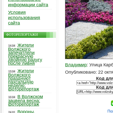
информации сайта
Условия
использования
сайта
ФОТОРЕПОРТАЖИ
Жители
14.04
Волжского
запечатлели
прекрасную
двойную радугу
после ливня
Владимир
: Улица Кар
Жители
Опубликовано: 22 октя
13.04
Волжского
празднуют
Код для
пахсальную
неделю:
Код дл
фоторепортаж
В Волжском
10.04
зацвела весна:
фоторепортаж
По
Вороны,
24.01