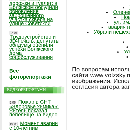
дорожки и туалет: в
Волжском обсудили
обновление
Оленен
заброшенного
Нов
участка сквера на
ул. им
улице Советской
авария н
Убрали пешехо
22.01
Трудоустройство и
3D-печать: депутаты
облдумы оценили
успехи Волжского
Ул
дома
соцобслуживания
По вопросам исполь
Все
сайта www.volzsky.
фоторепортажи
изображения. Испо
согласия автора за
ВИДЕОРЕПОРТАЖИ
Пожар в СНТ
3.08
«Здоровье химика»:
житель показал
пепелище на видео
Момент аварии
19.03
с 10-летним