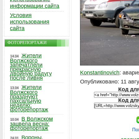
информации сайта
Условия
использования
сайта
ФОТОРЕПОРТАЖИ
Жители
14.04
Волжского
запечатлели
прекрасную
Konstantinovich
: авар
двойную радугу
после ливня
Опубликовано: 11 авгу
Жители
13.04
Код для
Волжского
празднуют
Код дл
пахсальную
неделю:
фоторепортаж
В Волжском
10.04
зацвела весна:
фоторепортаж
По
Вороны,
24.01