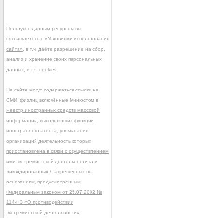
Пользуясь данным ресурсом вы
соглашаетесь с
«Условиями использования
сайта»
, в т.ч. даёте разрешение на сбор,
анализ и хранение своих персональных
данных, в т.ч. cookies.
На сайте могут содержаться ссылки на
СМИ, физлиц включённые Минюстом в
Реестр иностранных средств массовой
информации, выполняющих функции
иностранного агента
, упоминания
организаций деятельность которых
приостановлена в связи с осуществлением
ими экстремистской деятельности
или
ликвидированных / запрещённых по
основаниям, предусмотренным
Федеральным законом от 25.07.2002 №
114-ФЗ «О противодействии
экстремистской деятельности»
.