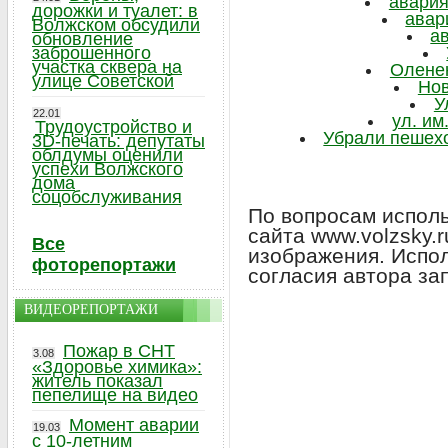
авария
дорожки и туалет: в
авар
Волжском обсудили
а
обновление
заброшенного
участка сквера на
Оленен
улице Советской
Нов
У
22.01
ул. им
Трудоустройство и
Убрали пешехо
3D-печать: депутаты
облдумы оценили
успехи Волжского
дома
соцобслуживания
По вопросам исполь
сайта www.volzsky.
Все
изображения. Испо
фоторепортажи
согласия автора за
ВИДЕОРЕПОРТАЖИ
Пожар в СНТ
3.08
«Здоровье химика»:
житель показал
пепелище на видео
Момент аварии
19.03
с 10-летним