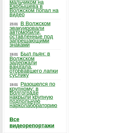
мальчиком на
Карбышева в
Волжском попал на
видео
В Волжском
23.01
эвакуировали
автомобили,
оставленные под
запрещающими
знаками
Был пьян: в
19.01
Волжском
задержали
вандала,
оторвавшего лапки
суслику
Разошелся по
19.01
крупному: в
Волгограде
накрыли крупную
подпольную
нарколабораторию
Все
видеорепортажи