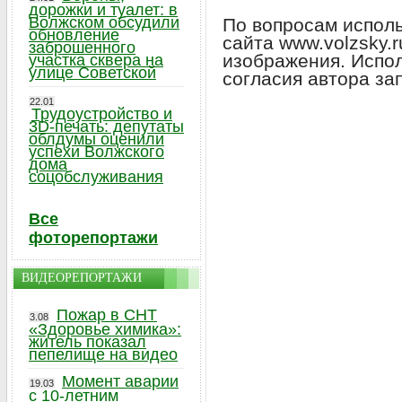
дорожки и туалет: в
Волжском обсудили
По вопросам исполь
обновление
сайта www.volzsky.
заброшенного
изображения. Испо
участка сквера на
улице Советской
согласия автора за
22.01
Трудоустройство и
3D-печать: депутаты
облдумы оценили
успехи Волжского
дома
соцобслуживания
Все
фоторепортажи
ВИДЕОРЕПОРТАЖИ
Пожар в СНТ
3.08
«Здоровье химика»:
житель показал
пепелище на видео
Момент аварии
19.03
с 10-летним