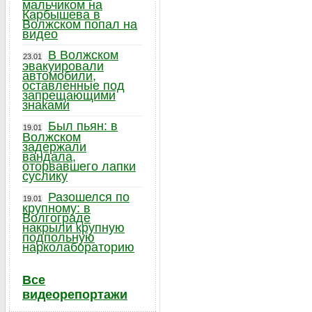
мальчиком на
Карбышева в
Волжском попал на
видео
В Волжском
23.01
эвакуировали
автомобили,
оставленные под
запрещающими
знаками
Был пьян: в
19.01
Волжском
задержали
вандала,
оторвавшего лапки
суслику
Разошелся по
19.01
крупному: в
Волгограде
накрыли крупную
подпольную
нарколабораторию
Все
видеорепортажи