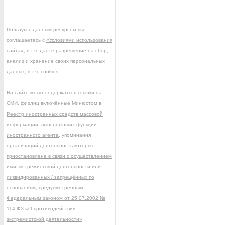
Пользуясь данным ресурсом вы
соглашаетесь с
«Условиями использования
сайта»
, в т.ч. даёте разрешение на сбор,
анализ и хранение своих персональных
данных, в т.ч. cookies.
На сайте могут содержаться ссылки на
СМИ, физлиц включённые Минюстом в
Реестр иностранных средств массовой
информации, выполняющих функции
иностранного агента
, упоминания
организаций деятельность которых
приостановлена в связи с осуществлением
ими экстремистской деятельности
или
ликвидированных / запрещённых по
основаниям, предусмотренным
Федеральным законом от 25.07.2002 №
114-ФЗ «О противодействии
экстремистской деятельности»
.