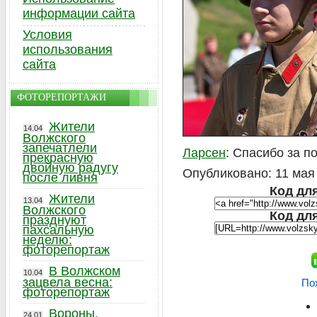
информации сайта
Условия
использования
сайта
ФОТОРЕПОРТАЖИ
Жители
14.04
Волжского
запечатлели
Ларсен
: Спасибо за п
прекрасную
двойную радугу
Опубликовано: 11 мая 
после ливня
Код для
Жители
13.04
Волжского
Код дл
празднуют
пахсальную
неделю:
фоторепортаж
В Волжском
10.04
зацвела весна:
По
фоторепортаж
Вороны,
24.01