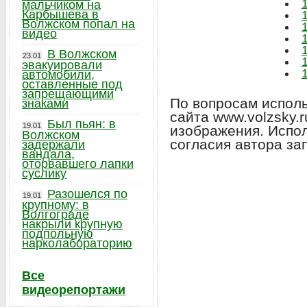
мальчиком на
Карбышева в
Волжском попал на
видео
В Волжском
23.01
эвакуировали
автомобили,
оставленные под
запрещающими
По вопросам исполь
знаками
сайта www.volzsky.
Был пьян: в
19.01
изображения. Испо
Волжском
согласия автора за
задержали
вандала,
оторвавшего лапки
суслику
Разошелся по
19.01
крупному: в
Волгограде
накрыли крупную
подпольную
нарколабораторию
Все
видеорепортажи