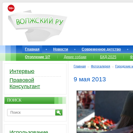
Главная
Новости
Современное детство
Отопление 1/7
Дикие собаки
БКД-2025
Ф
Главная
→
Фотогалерея
→
Городские 
Интервью
9 мая 2013
Правовой
Консультант
ПОИСК
Использование