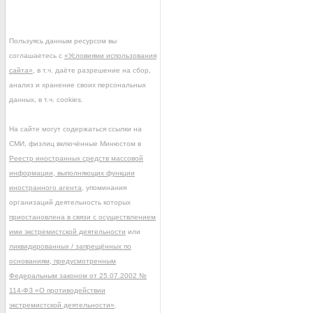
Пользуясь данным ресурсом вы
соглашаетесь с
«Условиями использования
сайта»
, в т.ч. даёте разрешение на сбор,
анализ и хранение своих персональных
данных, в т.ч. cookies.
На сайте могут содержаться ссылки на
СМИ, физлиц включённые Минюстом в
Реестр иностранных средств массовой
информации, выполняющих функции
иностранного агента
, упоминания
организаций деятельность которых
приостановлена в связи с осуществлением
ими экстремистской деятельности
или
ликвидированных / запрещённых по
основаниям, предусмотренным
Федеральным законом от 25.07.2002 №
114-ФЗ «О противодействии
экстремистской деятельности»
.