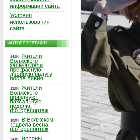
информации сайта
Условия
использования
сайта
ФОТОРЕПОРТАЖИ
Жители
14.04
Волжского
запечатлели
прекрасную
двойную радугу
после ливня
Жители
13.04
Волжского
празднуют
пахсальную
неделю:
фоторепортаж
В Волжском
10.04
зацвела весна:
фоторепортаж
Вороны,
24.01