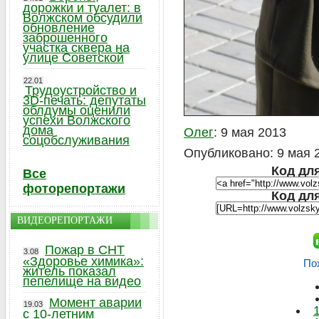
дорожки и туалет: в
Волжском обсудили
обновление
заброшенного
участка сквера на
улице Советской
22.01
Трудоустройство и
3D-печать: депутаты
облдумы оценили
успехи Волжского
дома
Олег
: 9 мая 2013
соцобслуживания
Опубликовано: 9 мая 2
Код для
Все
фоторепортажи
Код дл
ВИДЕОРЕПОРТАЖИ
Пожар в СНТ
3.08
«Здоровье химика»:
По
житель показал
пепелище на видео
Момент аварии
19.03
с 10-летним