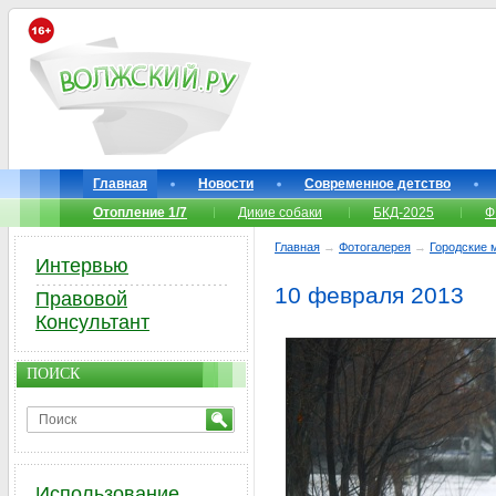
Главная
Новости
Современное детство
Отопление 1/7
Дикие собаки
БКД-2025
Ф
Главная
→
Фотогалерея
→
Городские 
Интервью
10 февраля 2013
Правовой
Консультант
ПОИСК
Использование