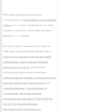
Пользуясь данным ресурсом вы
соглашаетесь с
«Условиями использования
сайта»
, в т.ч. даёте разрешение на сбор,
анализ и хранение своих персональных
данных, в т.ч. cookies.
На сайте могут содержаться ссылки на
СМИ, физлиц включённые Минюстом в
Реестр иностранных средств массовой
информации, выполняющих функции
иностранного агента
, упоминания
организаций деятельность которых
приостановлена в связи с осуществлением
ими экстремистской деятельности
или
ликвидированных / запрещённых по
основаниям, предусмотренным
Федеральным законом от 25.07.2002 №
114-ФЗ «О противодействии
экстремистской деятельности»
.