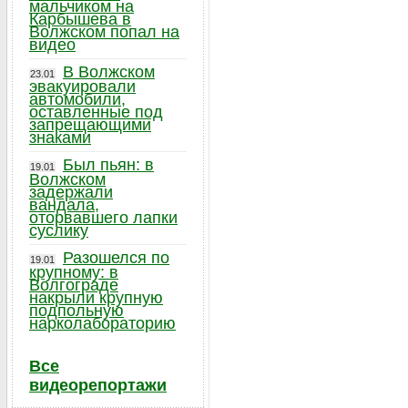
мальчиком на
Карбышева в
Волжском попал на
видео
В Волжском
23.01
эвакуировали
автомобили,
оставленные под
запрещающими
знаками
Был пьян: в
19.01
Волжском
задержали
вандала,
оторвавшего лапки
суслику
Разошелся по
19.01
крупному: в
Волгограде
накрыли крупную
подпольную
нарколабораторию
Все
видеорепортажи