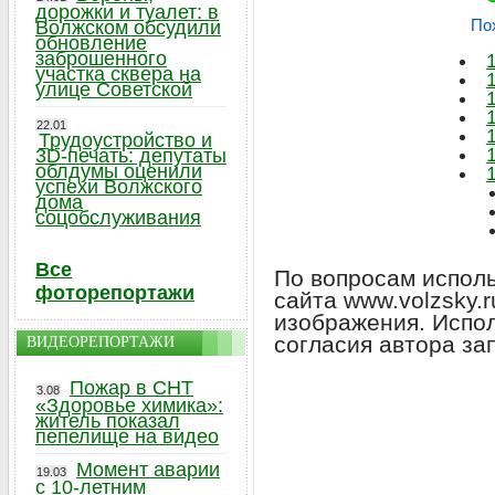
дорожки и туалет: в
По
Волжском обсудили
обновление
заброшенного
участка сквера на
улице Советской
22.01
Трудоустройство и
3D-печать: депутаты
облдумы оценили
успехи Волжского
дома
соцобслуживания
Все
По вопросам исполь
фоторепортажи
сайта www.volzsky.
изображения. Испо
согласия автора за
ВИДЕОРЕПОРТАЖИ
Пожар в СНТ
3.08
«Здоровье химика»:
житель показал
пепелище на видео
Момент аварии
19.03
с 10-летним