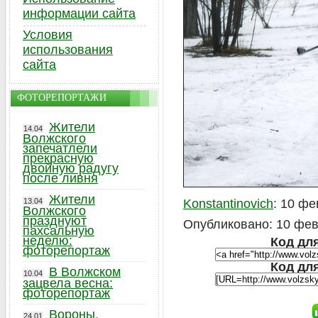
информации сайта
Условия
использования
сайта
ФОТОРЕПОРТАЖИ
Жители
14.04
Волжского
запечатлели
прекрасную
двойную радугу
после ливня
Жители
13.04
Konstantinovich
: 10 ф
Волжского
празднуют
Опубликовано: 10 февр
пахсальную
неделю:
Код для
фоторепортаж
Код дл
В Волжском
10.04
зацвела весна:
фоторепортаж
Вороны,
24.01