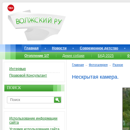
Главная
Новости
Современное детство
Отопление 1/7
Дикие собаки
БКД-2025
Ф
Главная
→
Фотогалерея
→
Разное
Интервью
Правовой Консультант
Нескрытая камера.
ПОИСК
Использование информации
сайта
Условия использования сайта