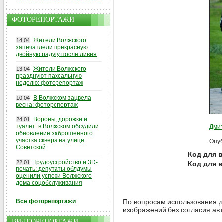
ФОТОРЕПОРТАЖИ
Жители Волжского
14.04
запечатлели прекрасную
двойную радугу после ливня
Жители Волжского
13.04
празднуют пахсальную
неделю: фоторепортаж
В Волжском зацвела
10.04
весна: фоторепортаж
Вороны, дорожки и
24.01
туалет: в Волжском обсудили
Дми
обновление заброшенного
участка сквера на улице
Опуб
Советской
Код для в
Трудоустройство и 3D-
22.01
Код для 
печать: депутаты облдумы
оценили успехи Волжского
дома соцобслуживания
Все фоторепортажи
По вопросам использования д
изображений без согласия ав
ВИДЕОРЕПОРТАЖИ