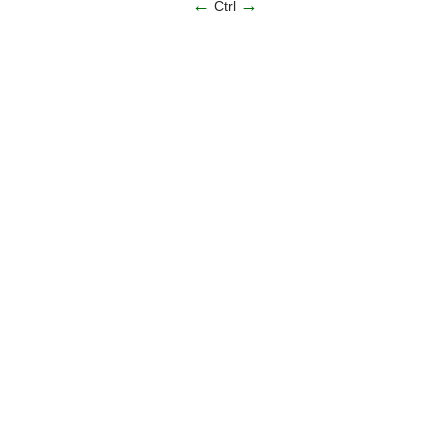
←
→
Ctrl