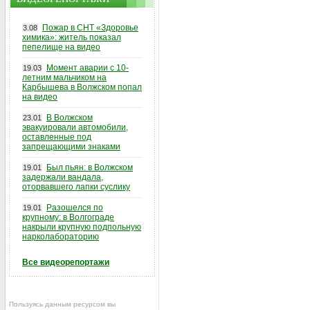
Пожар в СНТ «Здоровье
3.08
химика»: житель показал
пепелище на видео
Момент аварии с 10-
19.03
летним мальчиком на
Карбышева в Волжском попал
на видео
В Волжском
23.01
эвакуировали автомобили,
оставленные под
запрещающими знаками
Был пьян: в Волжском
19.01
задержали вандала,
оторвавшего лапки суслику
Разошелся по
19.01
крупному: в Волгограде
накрыли крупную подпольную
нарколабораторию
Все видеорепортажи
Пользуясь данным ресурсом вы