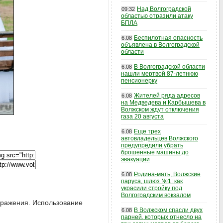
Над Волгоградской
09:32
областью отразили атаку
БПЛА
Беспилотная опасность
6.08
объявлена в Волгоградской
области
В Волгоградской области
6.08
нашли мертвой 87-летнюю
пенсионерку
Жителей ряда адресов
6.08
на Медведева и Карбышева в
Волжском ждут отключения
газа 20 августа
Еще трех
6.08
автовладельцев Волжского
предупредили убрать
брошенные машины до
эвакуации
Родина-мать, Волжские
6.08
паруса, шлюз №1: как
украсили стройку под
Волгоградским вокзалом
ображения. Использование
В Волжском спасли двух
6.08
парней, которых отнесло на