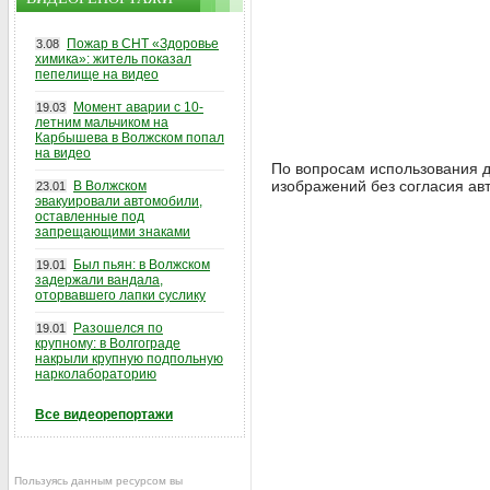
Пожар в СНТ «Здоровье
3.08
химика»: житель показал
пепелище на видео
Момент аварии с 10-
19.03
летним мальчиком на
Карбышева в Волжском попал
на видео
По вопросам использования д
изображений без согласия ав
В Волжском
23.01
эвакуировали автомобили,
оставленные под
запрещающими знаками
Был пьян: в Волжском
19.01
задержали вандала,
оторвавшего лапки суслику
Разошелся по
19.01
крупному: в Волгограде
накрыли крупную подпольную
нарколабораторию
Все видеорепортажи
Пользуясь данным ресурсом вы