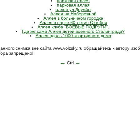
парковая аллея
парковая аллея
аллея ул.Дружбы
Аллея на Набережной
Аллея в больничном городке
Аллея в парке 60-летия Октября
Аллея клуба "БОЕВЫЕ ПОДРУГИ".
Где же сама Аллея детей военного Сталинграда?
Аллея вдоль 1000-квартирного дома
анного снимка вне сайта www.volzsky.ru обращайтесь к автору из
тора запрещено!
←
→
Ctrl