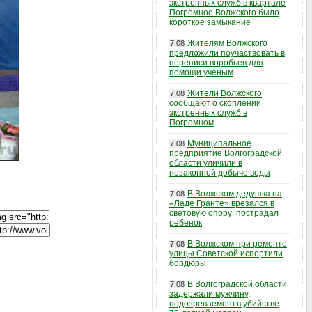
экстренных служб в квартале
Погромное Волжского было
короткое замыкание
Жителям Волжского
7.08
предложили поучаствовать в
переписи воробьев для
помощи ученым
Жители Волжского
7.08
сообщают о скоплении
экстренных служб в
Погромном
Муниципальное
7.08
предприятие Волгоградской
области уличили в
незаконной добыче воды
В Волжском дедушка на
7.08
«Ладе Гранте» врезался в
световую опору: пострадал
ребенок
В Волжском при ремонте
7.08
улицы Советской испортили
бордюры
В Волгоградской области
7.08
задержали мужчину,
подозреваемого в убийстве