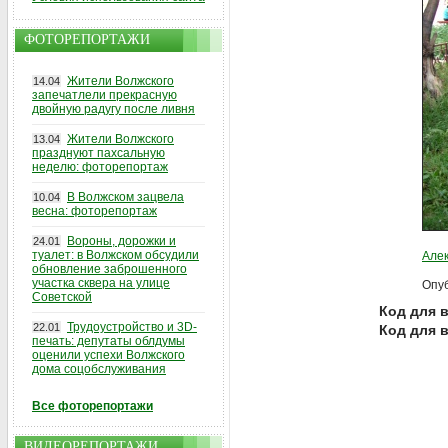
ФОТОРЕПОРТАЖИ
Жители Волжского
14.04
запечатлели прекрасную
двойную радугу после ливня
Жители Волжского
13.04
празднуют пахсальную
неделю: фоторепортаж
В Волжском зацвела
10.04
весна: фоторепортаж
Вороны, дорожки и
24.01
туалет: в Волжском обсудили
Алек
обновление заброшенного
участка сквера на улице
Опуб
Советской
Код для в
Трудоустройство и 3D-
22.01
Код для 
печать: депутаты облдумы
оценили успехи Волжского
дома соцобслуживания
Все фоторепортажи
ВИДЕОРЕПОРТАЖИ