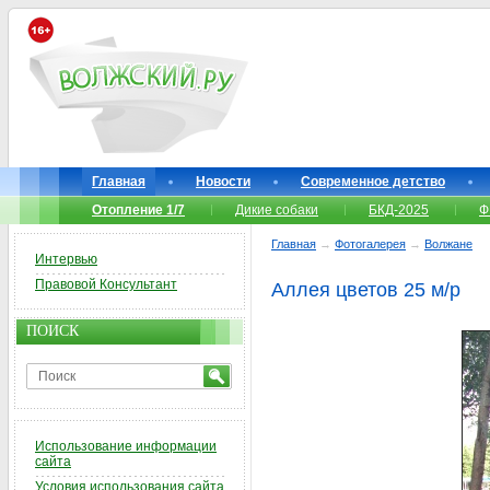
Главная
Новости
Современное детство
Отопление 1/7
Дикие собаки
БКД-2025
Ф
Главная
→
Фотогалерея
→
Волжане
Интервью
Правовой Консультант
Аллея цветов 25 м/р
ПОИСК
Использование информации
сайта
Условия использования сайта