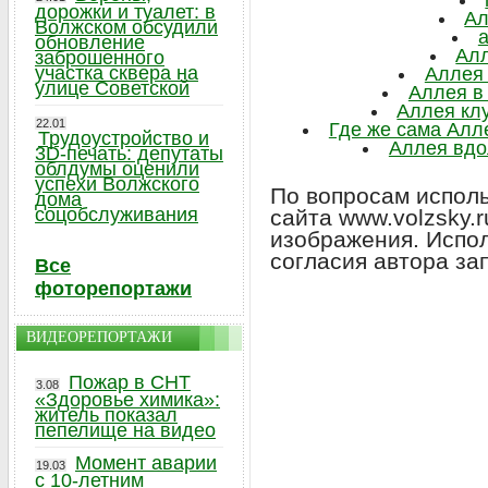
дорожки и туалет: в
Ал
Волжском обсудили
обновление
Ал
заброшенного
участка сквера на
Аллея 
улице Советской
Аллея в
Аллея кл
22.01
Где же сама Алл
Трудоустройство и
Аллея вдо
3D-печать: депутаты
облдумы оценили
успехи Волжского
По вопросам исполь
дома
соцобслуживания
сайта www.volzsky.
изображения. Испо
согласия автора за
Все
фоторепортажи
ВИДЕОРЕПОРТАЖИ
Пожар в СНТ
3.08
«Здоровье химика»:
житель показал
пепелище на видео
Момент аварии
19.03
с 10-летним