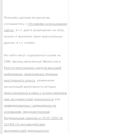
Пользуясь данным ресурсом вы
соглашаетесь с
«Условиями использования
сайта»
, в т.ч. даёте разрешение на сбор,
анализ и хранение своих персональных
данных, в т.ч. cookies.
На сайте могут содержаться ссылки на
СМИ, физлиц включённые Минюстом в
Реестр иностранных средств массовой
информации, выполняющих функции
иностранного агента
, упоминания
организаций деятельность которых
приостановлена в связи с осуществлением
ими экстремистской деятельности
или
ликвидированных / запрещённых по
основаниям, предусмотренным
Федеральным законом от 25.07.2002 №
114-ФЗ «О противодействии
экстремистской деятельности»
.