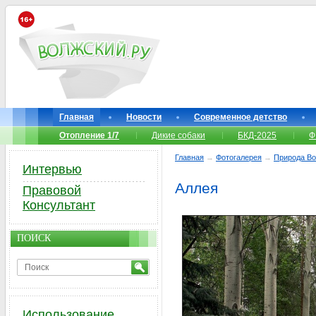
Главная
Новости
Современное детство
Отопление 1/7
Дикие собаки
БКД-2025
Ф
Главная
→
Фотогалерея
→
Природа Во
Интервью
Аллея
Правовой
Консультант
ПОИСК
Использование