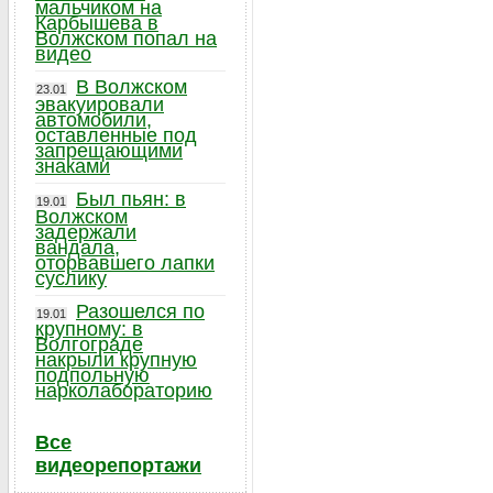
мальчиком на
Карбышева в
Волжском попал на
видео
В Волжском
23.01
эвакуировали
автомобили,
оставленные под
запрещающими
знаками
Был пьян: в
19.01
Волжском
задержали
вандала,
оторвавшего лапки
суслику
Разошелся по
19.01
крупному: в
Волгограде
накрыли крупную
подпольную
нарколабораторию
Все
видеорепортажи