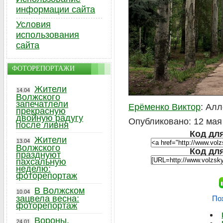
информации сайта
Условия
использования
сайта
ФОТОРЕПОРТАЖИ
Жители
14.04
Волжского
запечатлели
Ерёменко Виктор
: Ал
прекрасную
двойную радугу
Опубликовано: 12 мая 
после ливня
Код для
Жители
13.04
Волжского
Код дл
празднуют
пахсальную
неделю:
фоторепортаж
В Волжском
10.04
зацвела весна:
По
фоторепортаж
Вороны,
24.01