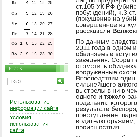
лиц по предваритель
Вт
4
11
18
25
ст.105 УК РФ (убийс
побуждений), ч.3 ст.
Ср
5
12
19
26
(покушение на убий
совершенное из хул
Чт
6
13
20
27
рассказали
Волжск
Пт
7
14
21
28
По данным следстви
Сб
1
8
15
22
29
2011 года в одном 
обвиняемые вступил
Вс
2
9
16
23
30
заведения. Ссора п
отомстить обидчика
ПОИСК
вооруженные охотн
Впоследствии один 
сильнейшего алкого
выстрелы в ни в че
одного и тяжело ра
Использование
подельник, которог
информации сайта
результате беспор
преступление, парни
Условия
водителю оружием, 
использования
происшествия.
сайта