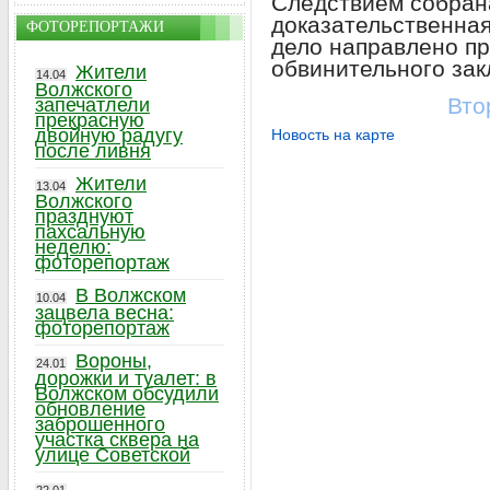
Следствием собран
доказательственная
ФОТОРЕПОРТАЖИ
дело направлено пр
обвинительного зак
Жители
14.04
Волжского
Вто
запечатлели
прекрасную
двойную радугу
Новость на карте
после ливня
Жители
13.04
Волжского
празднуют
пахсальную
неделю:
фоторепортаж
В Волжском
10.04
зацвела весна:
фоторепортаж
Вороны,
24.01
дорожки и туалет: в
Волжском обсудили
обновление
заброшенного
участка сквера на
улице Советской