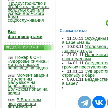
22.01
Трудоустройство и
3D-печать: депутаты
облдумы оценили
успехи Волжского
дома
соцобслуживания
Ссылки по теме:
Все
фоторепортажи
11.10.11
Осуждены в
в баре «Наш»
10.08.11
Уголовное 
ВИДЕОРЕПОРТАЖИ
дошло до суда
21.01.11
Налетчики 
Пожар в СНТ
3.08
спортсменами
«Здоровье химика»:
14.01.11
Следовател
житель показал
громких преступления
пепелище на видео
11.01.11
Суд аресто
Момент аварии
стрельбу в баре
19.03
с 10-летним
09.01.11
Бездействи
мальчиком на
в баре?
Карбышева в
Волжском попал на
видео
В Волжском
23.01
эвакуировали
автомобили,