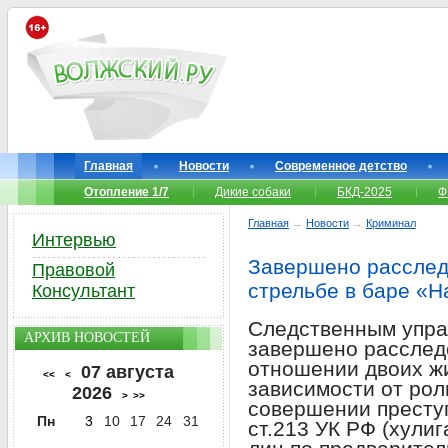
Главная
Новости
Современное детство
Отопление 1/7
Дикие собаки
БКД-2025
Ф
Главная
→
Новости
→
Криминал
Интервью
Завершено расслед
Правовой
стрельбе в баре «
Консультант
Следственным упра
АРХИВ НОВОСТЕЙ
завершено расследо
отношении двоих жи
07 августа
<<
<
зависимости от рол
2026
>
>>
совершении престу
Пн
3
10
17
24
31
ст.213 УК РФ (хули