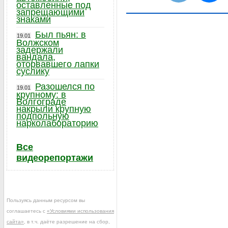
оставленные под
запрещающими
знаками
Был пьян: в
19.01
Волжском
задержали
вандала,
оторвавшего лапки
суслику
Разошелся по
19.01
крупному: в
Волгограде
накрыли крупную
подпольную
нарколабораторию
Все
видеорепортажи
Пользуясь данным ресурсом вы
соглашаетесь с
«Условиями использования
сайта»
, в т.ч. даёте разрешение на сбор,