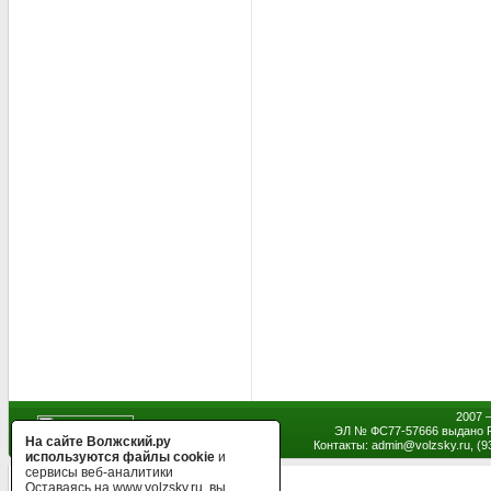
2007 
ЭЛ № ФС77-57666 выдано Р
На сайте Волжский.ру
Контакты: admin
@
volzsky.ru, (
используются файлы cookie
и
сервисы веб-аналитики
Оставаясь на www.volzsky.ru, вы