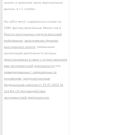
анализ и хранение своих персональных
данных, в т.ч. cookies.
На сайте могут содержаться ссылки на
СМИ, физлиц включённые Минюстом в
Реестр иностранных средств массовой
информации, выполняющих функции
иностранного агента
, упоминания
организаций деятельность которых
приостановлена в связи с осуществлением
ими экстремистской деятельности
или
ликвидированных / запрещённых по
основаниям, предусмотренным
Федеральным законом от 25.07.2002 №
114-ФЗ «О противодействии
экстремистской деятельности»
.