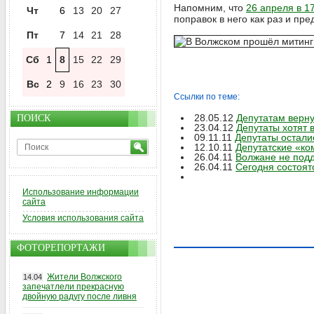
Напомним, что
26 апреля в 1
Чт
6
13
20
27
поправок в него как раз и пр
Пт
7
14
21
28
Сб
1
8
15
22
29
Вс
2
9
16
23
30
Ссылки по теме:
28.05.12
Депутатам верну
ПОИСК
23.04.12
Депутаты хотят 
09.11.11
Депутаты остали
12.10.11
Депутатские «к
26.04.11
Волжане не подд
26.04.11
Сегодня состоят
Использование информации
сайта
Условия использования сайта
ФОТОРЕПОРТАЖИ
Жители Волжского
14.04
запечатлели прекрасную
двойную радугу после ливня