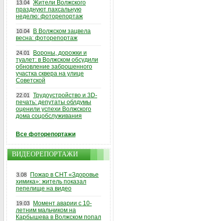
Жители Волжского
13.04
празднуют пахсальную
неделю: фоторепортаж
В Волжском зацвела
10.04
весна: фоторепортаж
Вороны, дорожки и
24.01
туалет: в Волжском обсудили
обновление заброшенного
участка сквера на улице
Советской
Трудоустройство и 3D-
22.01
печать: депутаты облдумы
оценили успехи Волжского
дома соцобслуживания
Все фоторепортажи
ВИДЕОРЕПОРТАЖИ
Пожар в СНТ «Здоровье
3.08
химика»: житель показал
пепелище на видео
Момент аварии с 10-
19.03
летним мальчиком на
Карбышева в Волжском попал