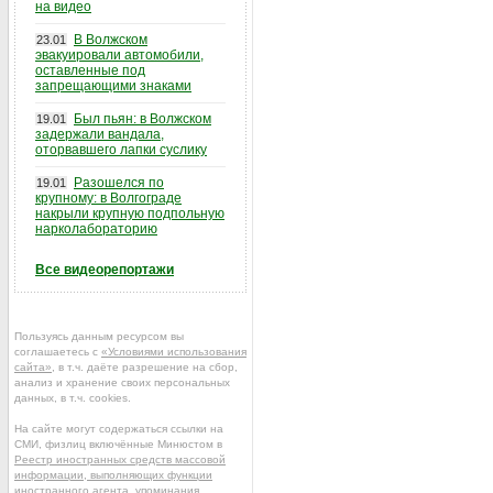
на видео
В Волжском
23.01
эвакуировали автомобили,
оставленные под
запрещающими знаками
Был пьян: в Волжском
19.01
задержали вандала,
оторвавшего лапки суслику
Разошелся по
19.01
крупному: в Волгограде
накрыли крупную подпольную
нарколабораторию
Все видеорепортажи
Пользуясь данным ресурсом вы
соглашаетесь с
«Условиями использования
сайта»
, в т.ч. даёте разрешение на сбор,
анализ и хранение своих персональных
данных, в т.ч. cookies.
На сайте могут содержаться ссылки на
СМИ, физлиц включённые Минюстом в
Реестр иностранных средств массовой
информации, выполняющих функции
иностранного агента
, упоминания