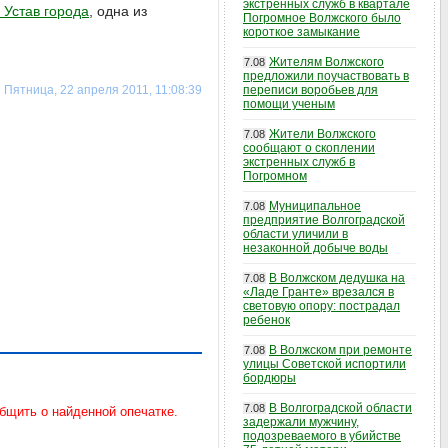
экстренных служб в квартале
 Устав города
, одна из
Погромное Волжского было
короткое замыкание
Жителям Волжского
7.08
предложили поучаствовать в
Пятница, 22 апреля 2011, 11:08:39
переписи воробьев для
помощи ученым
Жители Волжского
7.08
сообщают о скоплении
экстренных служб в
Погромном
Муниципальное
7.08
предприятие Волгоградской
области уличили в
незаконной добыче воды
В Волжском дедушка на
7.08
«Ладе Гранте» врезался в
световую опору: пострадал
ребенок
В Волжском при ремонте
7.08
улицы Советской испортили
бордюры
В Волгоградской области
7.08
задержали мужчину,
подозреваемого в убийстве