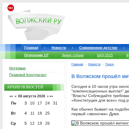
Главная
Новости
Современное детство
Отопление 1/7
Дикие собаки
БКД-2025
Ф
Главная
→
Новости
→
Город
Интервью
Правовой Консультант
В Волжском прошёл мит
Сегодня в 10 часов утра око
АРХИВ НОВОСТЕЙ
"компенсационных выплат" де
"Власть! Соблюдайте требова
08 августа 2026
<<
<
>
>>
«Конституция для всех» под 
Пн
3
10
17
24
31
Как обычно бывает на подобн
Вт
4
11
18
25
первый «звоночек» Думе.
Ср
5
12
19
26