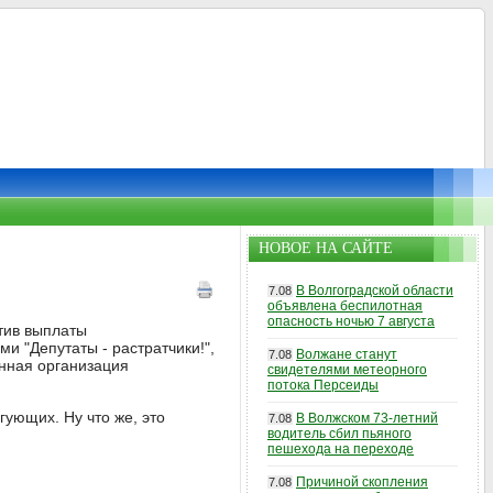
НОВОЕ НА САЙТЕ
В Волгоградской области
7.08
объявлена беспилотная
опасность ночью 7 августа
тив выплаты
и "Депутаты - растратчики!",
Волжане станут
7.08
енная организация
свидетелями метеорного
потока Персеиды
ующих. Ну что же, это
В Волжском 73-летний
7.08
водитель сбил пьяного
пешехода на переходе
Причиной скопления
7.08