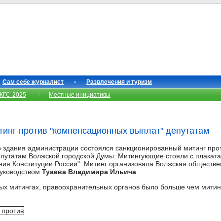
Сам себе журналист
Развлечения и туризм
КГС-2025
Местные инициативы
инг против "компенсационных выплат" депутатам
ло здания администрации состоялся санкционированный митинг про
путатам Волжской городской Думы. Митингующие стояли с плакатам
ния Конституции России". Митинг организовала Волжская обществ
руководством
Туаева Владимира Ильича
.
ых митингах, правоохранительных органов было больше чем митинг