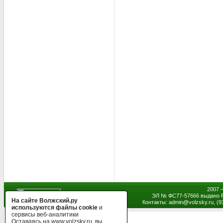
2007 
ЭЛ № ФС77-57666 выдано Р
На сайте Волжский.ру
Контакты: admin
@
volzsky.ru, (
используются файлы cookie
и
сервисы веб-аналитики
Оставаясь на www.volzsky.ru, вы