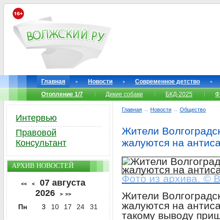
Главная
Новости
Современное детство
Отопление 1/7
Дикие собаки
БКД-2025
Ф
Главная
→
Новости
→
Общество
Интервью
Жители Волгоградск
Правовой
жалуются на антис
Консультант
АРХИВ НОВОСТЕЙ
Фото из архива. © 
07 августа
<<
<
2026
Жители Волгоградск
>
>>
жалуются на антиса
Пн
3
10
17
24
31
такому выводу при