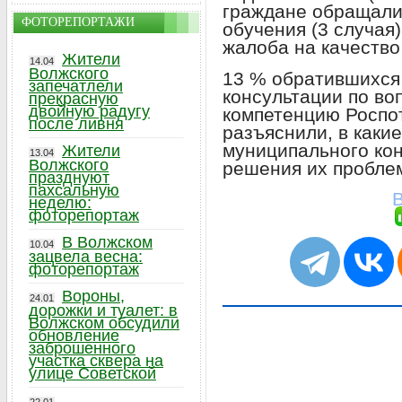
граждане обращали
ФОТОРЕПОРТАЖИ
обучения (3 случая)
жалоба на качество
Жители
14.04
Волжского
13 % обратившихся 
запечатлели
консультации по во
прекрасную
двойную радугу
компетенцию Роспо
после ливня
разъяснили, в каки
муниципального кон
Жители
13.04
Волжского
решения их пробле
празднуют
пахсальную
В
неделю:
фоторепортаж
В Волжском
10.04
зацвела весна:
фоторепортаж
Вороны,
24.01
дорожки и туалет: в
Волжском обсудили
обновление
заброшенного
участка сквера на
улице Советской