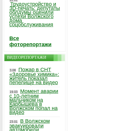
22.01
Трудоустройство и
3D-печать: депутаты
облдумы оценили
успехи Волжского
дома
соцобслуживания
Все
фоторепортажи
ВИДЕОРЕПОРТАЖИ
Пожар в СНТ
3.08
«Здоровье химика»:
житель показал
пепелище на видео
Момент аварии
19.03
с 10-летним
мальчиком на
Карбышева в
Волжском попал на
видео
В Волжском
23.01
эвакуировали
автомобили,