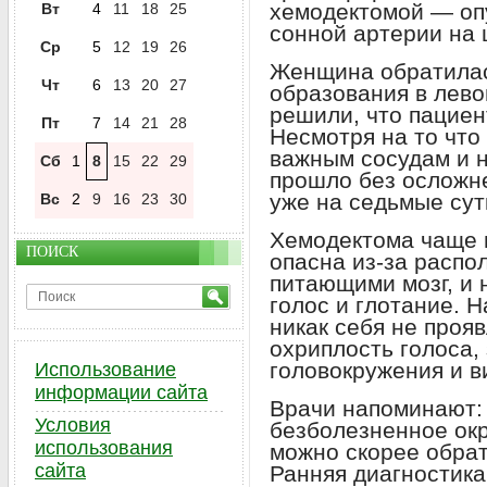
хемодектомой — оп
Вт
4
11
18
25
сонной артерии на 
Ср
5
12
19
26
Женщина обратилас
Чт
6
13
20
27
образования в лево
решили, что пациен
Пт
7
14
21
28
Несмотря на то что
важным сосудам и 
Сб
1
8
15
22
29
прошло без осложн
уже на седьмые сут
Вс
2
9
16
23
30
Хемодектома чаще в
ПОИСК
опасна из‑за распо
питающими мозг, и
голос и глотание. 
никак себя не прояв
охриплость голоса,
головокружения и в
Использование
информации сайта
Врачи напоминают:
Условия
безболезненное окр
использования
можно скорее обрат
сайта
Ранняя диагностика