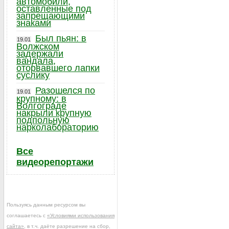
автомобили,
оставленные под
запрещающими
знаками
Был пьян: в
19.01
Волжском
задержали
вандала,
оторвавшего лапки
суслику
Разошелся по
19.01
крупному: в
Волгограде
накрыли крупную
подпольную
нарколабораторию
Все
видеорепортажи
Пользуясь данным ресурсом вы
соглашаетесь с
«Условиями использования
сайта»
, в т.ч. даёте разрешение на сбор,