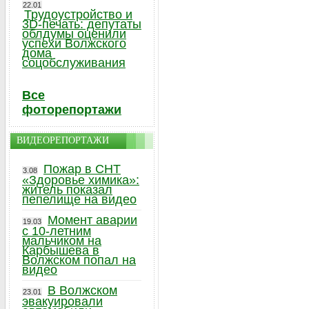
22.01
Трудоустройство и
3D-печать: депутаты
облдумы оценили
успехи Волжского
дома
соцобслуживания
Все
фоторепортажи
ВИДЕОРЕПОРТАЖИ
Пожар в СНТ
3.08
«Здоровье химика»:
житель показал
пепелище на видео
Момент аварии
19.03
с 10-летним
мальчиком на
Карбышева в
Волжском попал на
видео
В Волжском
23.01
эвакуировали