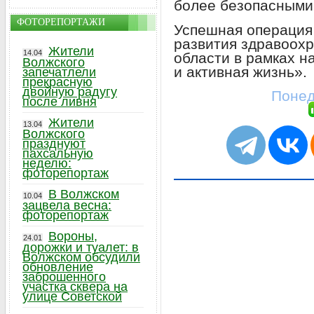
более безопасными
ФОТОРЕПОРТАЖИ
Успешная операция
развития здравоохр
Жители
14.04
области в рамках 
Волжского
и активная жизнь».
запечатлели
прекрасную
двойную радугу
Понед
после ливня
Жители
13.04
Волжского
празднуют
пахсальную
неделю:
фоторепортаж
В Волжском
10.04
зацвела весна:
фоторепортаж
Вороны,
24.01
дорожки и туалет: в
Волжском обсудили
обновление
заброшенного
участка сквера на
улице Советской