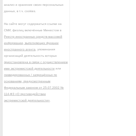
анализ и хранение своих персональных
данных, в т.ч. cookies.
На сайте могут содержаться ссылки на
СМИ, физлиц включённые Минюстом в
Реестр иностранных средств массовой
информации, выполняющих функции
иностранного агента
, упоминания
организаций деятельность которых
приостановлена в связи с осуществлением
ими экстремистской деятельности
или
ликвидированных / запрещённых по
основаниям, предусмотренным
Федеральным законом от 25.07.2002 №
114-ФЗ «О противодействии
экстремистской деятельности»
.