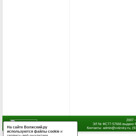
2007 
ЭЛ № ФС77-57666 выдано Р
На сайте Волжский.ру
Контакты: admin
@
volzsky.ru, (
используются файлы cookie
и
сервисы веб-аналитики