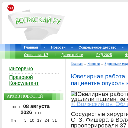
Главная
Новости
Современное детство
Отопление 1/7
Дикие собаки
БКД-2025
Ф
Главная
→
Новости
→
Здоровье и мед
Интервью
Ювелирная работа:
Правовой
пациентке опухоль 
Консультант
АРХИВ НОВОСТЕЙ
© Волжский.ру, Обл
08 августа
<<
<
2026
Сосудистые хирург
>
>>
С. З. Фишера в Во
Пн
3
10
17
24
31
прооперировали 37