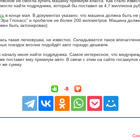
жском не смогла купить машину премиум-класса. Как стало извес
могло найти подрядчика, который бы поставил за 4,7 миллиона ру
сь
в конце мая. В документах указано, что машина должна быть не 
 "Эра Глонасс" и пробегом не более 200 километров. Машина должн
жен быть затонирован).
сь такая легковушка, не известно. Складывается такое впечатлен
ных поездок вполне подойдёт авто гораздо дешевле.
а к началу июня найти подрядчика. Самое интересное, что медучре
же поставит ему премиум-авто. В связи с этим на сайте госзакупок
у же сумму.
-9