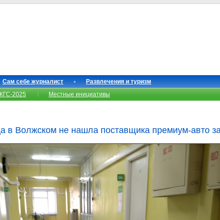
Сам себе журналист
Развлечения и туризм
КГС-2025
Местные инициативы
 в Волжском не нашла поставщика премиум‑авто за