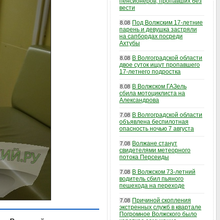
пенсионеров, пропавших без
вести
Под Волжским 17-летние
8.08
парень и девушка застряли
на сапбордах посреди
Ахтубы
В Волгоградской области
8.08
двое суток ищут пропавшего
17-летнего подростка
В Волжском ГАЗель
8.08
сбила мотоциклиста на
Александрова
В Волгоградской области
7.08
объявлена беспилотная
опасность ночью 7 августа
Волжане станут
7.08
свидетелями метеорного
потока Персеиды
В Волжском 73-летний
7.08
водитель сбил пьяного
пешехода на переходе
Причиной скопления
7.08
экстренных служб в квартале
Погромное Волжского было