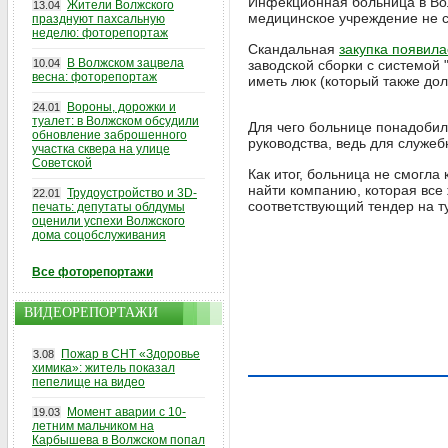
Инфекционная больница в Вол
Жители Волжского
13.04
медицинское учреждение не с
празднуют пахсальную
неделю: фоторепортаж
Скандальная
закупка появила
В Волжском зацвела
10.04
заводской сборки с системой
весна: фоторепортаж
иметь люк (который также дол
Вороны, дорожки и
24.01
туалет: в Волжском обсудили
Для чего больнице понадобила
обновление заброшенного
руководства, ведь для служеб
участка сквера на улице
Советской
Как итог, больница не смогл
найти компанию, которая все 
Трудоустройство и 3D-
22.01
соответствующий тендер на т
печать: депутаты облдумы
оценили успехи Волжского
дома соцобслуживания
Все фоторепортажи
ВИДЕОРЕПОРТАЖИ
Пожар в СНТ «Здоровье
3.08
химика»: житель показал
пепелище на видео
Момент аварии с 10-
19.03
летним мальчиком на
Карбышева в Волжском попал