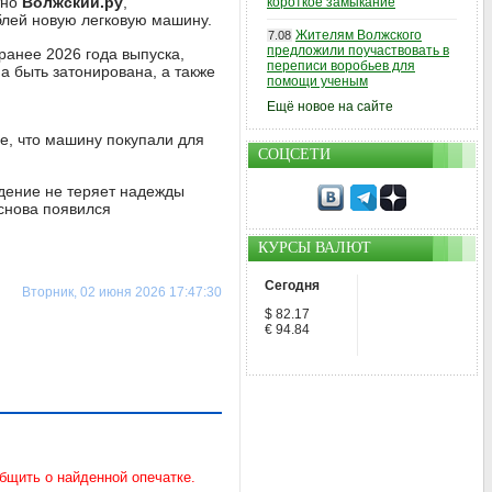
тно
Волжский.ру
,
короткое замыкание
блей новую легковую машину.
Жителям Волжского
7.08
предложили поучаствовать в
ранее 2026 года выпуска,
переписи воробьев для
а быть затонирована, а также
помощи ученым
Ещё новое на сайте
ие, что машину покупали для
СОЦСЕТИ
ждение не теряет надежды
 снова появился
КУРСЫ ВАЛЮТ
Сегодня
Вторник, 02 июня 2026 17:47:30
$ 82.17
€ 94.84