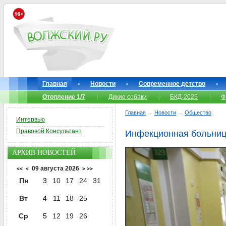
Главная
Новости
Современное детство
Отопление 1/7
Дикие собаки
БКД-2025
Ф
Главная
→
Новости
→
Общество
Интервью
Правовой Консультант
Инфекционная больница
АРХИВ НОВОСТЕЙ
09 августа 2026
<<
<
>
>>
Пн
3
10
17
24
31
Вт
4
11
18
25
Ср
5
12
19
26