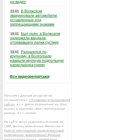
на видео
В Волжском
23.01
эвакуировали автомобили,
оставленные под
запрещающими знаками
Был пьян: в Волжском
19.01
задержали вандала,
оторвавшего лапки суслику
Разошелся по
19.01
крупному: в Волгограде
накрыли крупную подпольную
нарколабораторию
Все видеорепортажи
Пользуясь данным ресурсом вы
соглашаетесь с
«Условиями использования
сайта»
, в т.ч. даёте разрешение на сбор,
анализ и хранение своих персональных
данных, в т.ч. cookies.
На сайте могут содержаться ссылки на
СМИ, физлиц включённые Минюстом в
Реестр иностранных средств массовой
информации, выполняющих функции
иностранного агента
, упоминания