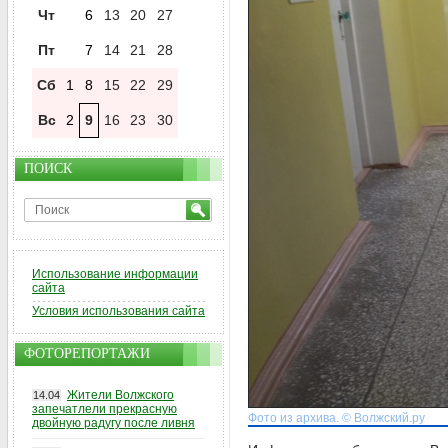
Чт
6
13
20
27
Пт
7
14
21
28
Сб
1
8
15
22
29
Вс
2
9
16
23
30
ПОИСК
Использование информации
сайта
Условия использования сайта
ФОТОРЕПОРТАЖИ
Жители Волжского
14.04
запечатлели прекрасную
Фото из архива. © Волжский.ру
двойную радугу после ливня