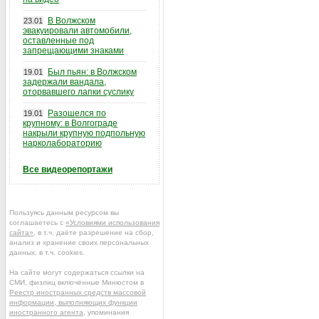
В Волжском
23.01
эвакуировали автомобили,
оставленные под
запрещающими знаками
Был пьян: в Волжском
19.01
задержали вандала,
оторвавшего лапки суслику
Разошелся по
19.01
крупному: в Волгограде
накрыли крупную подпольную
нарколабораторию
Все видеорепортажи
Пользуясь данным ресурсом вы
соглашаетесь с
«Условиями использования
сайта»
, в т.ч. даёте разрешение на сбор,
анализ и хранение своих персональных
данных, в т.ч. cookies.
На сайте могут содержаться ссылки на
СМИ, физлиц включённые Минюстом в
Реестр иностранных средств массовой
информации, выполняющих функции
иностранного агента
, упоминания