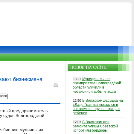
НОВОЕ НА САЙТЕ
евают бизнесмена
Муниципальное
13:21
предприятие Волгоградской
области уличили в
незаконной добыче воды
В Волжском дедушка на
12:50
«Ладе Гранте» врезался в
световую опору: пострадал
естный предприниматель
ребенок
у судов Волгоградской
В Волжском при
12:03
ремонте улицы Советской
 избиению мужчины из
испортили бордюры