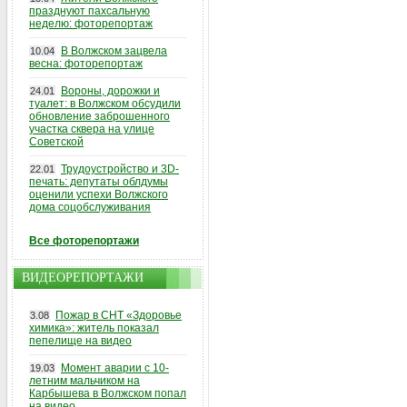
празднуют пахсальную
неделю: фоторепортаж
В Волжском зацвела
10.04
весна: фоторепортаж
Вороны, дорожки и
24.01
туалет: в Волжском обсудили
обновление заброшенного
участка сквера на улице
Советской
Трудоустройство и 3D-
22.01
печать: депутаты облдумы
оценили успехи Волжского
дома соцобслуживания
Все фоторепортажи
ВИДЕОРЕПОРТАЖИ
Пожар в СНТ «Здоровье
3.08
химика»: житель показал
пепелище на видео
Момент аварии с 10-
19.03
летним мальчиком на
Карбышева в Волжском попал
на видео