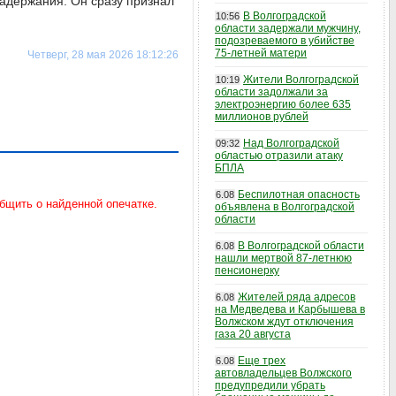
задержания. Он сразу признал
В Волгоградской
10:56
области задержали мужчину,
подозреваемого в убийстве
75-летней матери
Четверг, 28 мая 2026 18:12:26
Жители Волгоградской
10:19
области задолжали за
электроэнергию более 635
миллионов рублей
Над Волгоградской
09:32
областью отразили атаку
БПЛА
Беспилотная опасность
6.08
объявлена в Волгоградской
области
В Волгоградской области
6.08
нашли мертвой 87-летнюю
пенсионерку
Жителей ряда адресов
6.08
на Медведева и Карбышева в
Волжском ждут отключения
газа 20 августа
Еще трех
6.08
автовладельцев Волжского
предупредили убрать