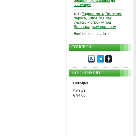
брошенные машины до
эвакуации
Родина-мать, Волжские
6.08
паруса, шлюз №1: как
украсили стройку под
Волгоградским вокзалом
Ещё новое на сайте
СОЦСЕТИ
КУРСЫ ВАЛЮТ
Сегодня
$ 81.41
€ 94.06