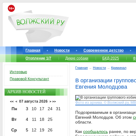
Главная
Новости
Современное детство
Отопление 1/7
Дикие собаки
БКД-2025
Ф
Главная
→
Новости
→
Криминал
Интервью
Правовой Консультант
В организации группов
Евгения Молодцова
АРХИВ НОВОСТЕЙ
07 августа 2026
<<
<
>
>>
Фото из архива. © Волжский.ру, М
Пн
3
10
17
24
31
Подозреваемым в организации
Евгений Молодцов. Об этом
с
Вт
4
11
18
25
области.
Ср
5
12
19
26
Как
сообщалось
ранее, по ве