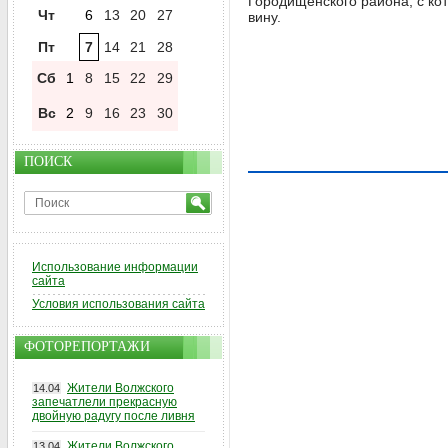
Городищенского района, с ко
Чт
6
13
20
27
вину.
Пт
7
14
21
28
Сб
1
8
15
22
29
Вс
2
9
16
23
30
ПОИСК
Использование информации
сайта
Условия использования сайта
ФОТОРЕПОРТАЖИ
Жители Волжского
14.04
запечатлели прекрасную
двойную радугу после ливня
Жители Волжского
13.04