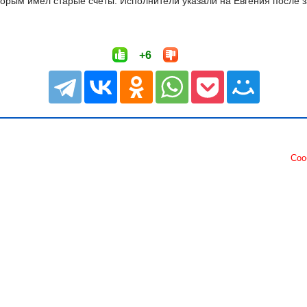
торым имел старые счеты. Исполнители указали на Евгения после 
+6