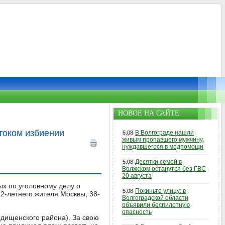
НОВОЕ НА САЙТЕ
током избиении
В Волгограде нашли
5.08
живым пропавшего мужчину,
нуждавшегося в медпомощи
Десятки семей в
5.08
Волжском останутся без ГВС
20 августа
ых по уголовному делу о
Покиньте улицу: в
5.08
2-летнего жителя Москвы, 38-
Волгоградской области
объявили беспилотную
опасность
одищенского района). За свою