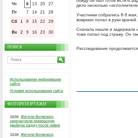
обиду он был готов мстить р
Чт
6
13
20
27
дело несколько «исполнителей
Пт
7
14
21
28
Участники собрались 8-9 мая
вовремя попал в руки врачей
Сб
1
8
15
22
29
Сначала нашли и задержали и
Вс
2
9
16
23
30
тоже попал под стражу. Он так
ПОИСК
Расследование продолжается
Использование информации
сайта
Условия использования сайта
ФОТОРЕПОРТАЖИ
Жители Волжского
14.04
запечатлели прекрасную
двойную радугу после ливня
Жители Волжского
13.04