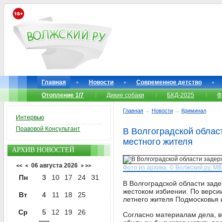
Главная
Новости
Современное детство
Отопление 1/7
Дикие собаки
БКД-2025
Ф
Главная
→
Новости
→
Криминал
Интервью
Правовой Консультант
В Волгоградской облас
местного жителя
АРХИВ НОВОСТЕЙ
06 августа 2026
<<
<
>
>>
Фото из архива. © Волжский.ру, М
Пн
3
10
17
24
31
В Волгоградской области зад
жестоком избиении. По версии
Вт
4
11
18
25
летнего жителя Подмосковья 
Ср
5
12
19
26
Согласно материалам дела, в