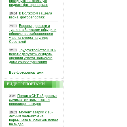
празднуют пахсальную
неделю: фоторепортаж
В Волжском зацвела
10.04
весна: фоторепортаж
Вороны, дорожки и
24.01
туалет: в Волжском обсудили
обновление заброшенного
участка сквера на улице
Советской
Трудоустройство и 3D-
22.01
печать: депутаты облдумы
оценили успехи Волжского
дома соцобслуживания
Все фоторепортажи
ВИДЕОРЕПОРТАЖИ
Пожар в СНТ «Здоровье
3.08
химика»: житель показал
пепелище на видео
Момент аварии с 10-
19.03
летним мальчиком на
Карбышева в Волжском попал
на видео