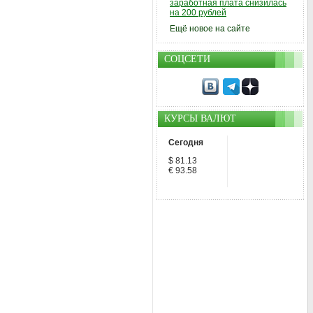
заработная плата снизилась
на 200 рублей
Ещё новое на сайте
СОЦСЕТИ
КУРСЫ ВАЛЮТ
Сегодня
$ 81.13
€ 93.58