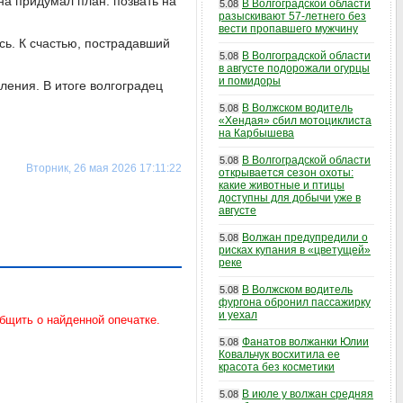
на придумал план: позвать на
В Волгоградской области
5.08
разыскивают 57-летнего без
вести пропавшего мужчину
сь. К счастью, пострадавший
В Волгоградской области
5.08
в августе подорожали огурцы
и помидоры
ления. В итоге волгоградец
В Волжском водитель
5.08
«Хендая» сбил мотоциклиста
на Карбышева
В Волгоградской области
5.08
Вторник, 26 мая 2026 17:11:22
открывается сезон охоты:
какие животные и птицы
доступны для добычи уже в
августе
Волжан предупредили о
5.08
рисках купания в «цветущей»
реке
В Волжском водитель
5.08
фургона обронил пассажирку
и уехал
Фанатов волжанки Юлии
5.08
Ковальчук восхитила ее
красота без косметики
В июле у волжан средняя
5.08