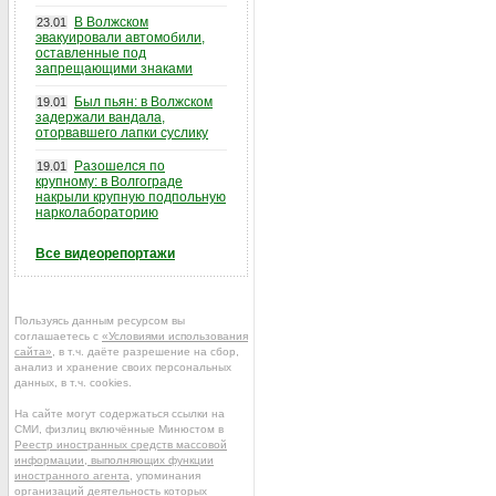
В Волжском
23.01
эвакуировали автомобили,
оставленные под
запрещающими знаками
Был пьян: в Волжском
19.01
задержали вандала,
оторвавшего лапки суслику
Разошелся по
19.01
крупному: в Волгограде
накрыли крупную подпольную
нарколабораторию
Все видеорепортажи
Пользуясь данным ресурсом вы
соглашаетесь с
«Условиями использования
сайта»
, в т.ч. даёте разрешение на сбор,
анализ и хранение своих персональных
данных, в т.ч. cookies.
На сайте могут содержаться ссылки на
СМИ, физлиц включённые Минюстом в
Реестр иностранных средств массовой
информации, выполняющих функции
иностранного агента
, упоминания
организаций деятельность которых