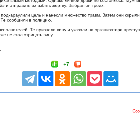
адикальными методами. Однако личной драки не состоялось. Мужчи
» и отправить их избить жертву. Выбрал он троих.
, подкараулили цель и нанесли множество травм. Затем они скрыли
. Те сообщили в полицию.
сполнителей. Те признали вину и указали на организатора преступ
же не стал отрицать вину.
.
+7