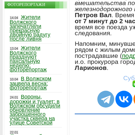
вмешательства по
ФОТОРЕПОРТАЖИ
железнодорожного
Петров Вал
. Время
Жители
14.04
от 7 минут до 2 ча
Волжского
запечатлели
время все поезда 
прекрасную
следования.
двойную радугу
после ливня
Напомним, минувше
Жители
рядом с жилым домо
13.04
Волжского
пострадавшие (
подр
празднуют
и.о. прокурора го
пахсальную
неделю:
Ларионов
.
фоторепортаж
Суб
В Волжском
10.04
зацвела весна:
фоторепортаж
Вороны,
24.01
дорожки и туалет: в
Волжском обсудили
обновление
заброшенного
участка сквера на
улице Советской
22.01