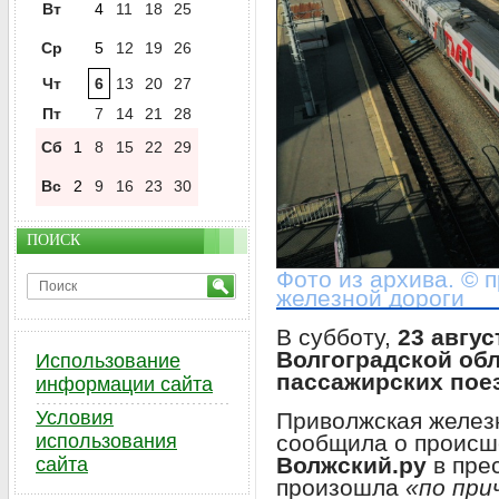
Вт
4
11
18
25
Ср
5
12
19
26
Чт
6
13
20
27
Пт
7
14
21
28
Сб
1
8
15
22
29
Вс
2
9
16
23
30
ПОИСК
Фото из архива. © 
железной дороги
В субботу,
23 авгус
Волгоградской об
Использование
пассажирских пое
информации сайта
Условия
Приволжская желез
сообщила о происш
использования
Волжский.ру
в пре
сайта
произошла
«по при