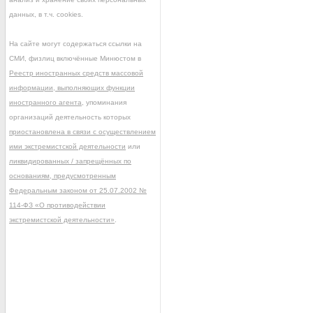
данных, в т.ч. cookies.
На сайте могут содержаться ссылки на
СМИ, физлиц включённые Минюстом в
Реестр иностранных средств массовой
информации, выполняющих функции
иностранного агента
, упоминания
организаций деятельность которых
приостановлена в связи с осуществлением
ими экстремистской деятельности
или
ликвидированных / запрещённых по
основаниям, предусмотренным
Федеральным законом от 25.07.2002 №
114-ФЗ «О противодействии
экстремистской деятельности»
.