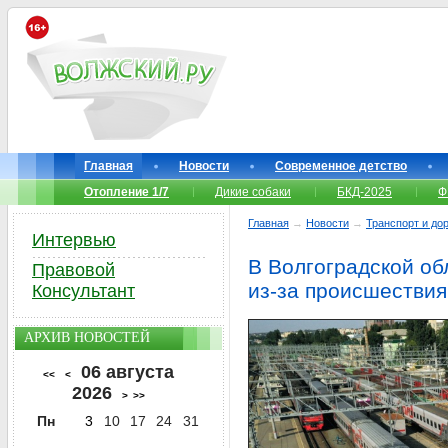
Главная
Новости
Современное детство
Отопление 1/7
Дикие собаки
БКД-2025
Ф
Главная
→
Новости
→
Транспорт и до
Интервью
В Волгоградской об
Правовой
из-за происшествия
Консультант
АРХИВ НОВОСТЕЙ
06 августа
<<
<
2026
>
>>
Пн
3
10
17
24
31