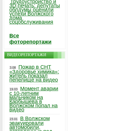
Трудоустройство и
3D-печать: депутаты
облдумы оценили
успехи Волжского
дома
соцобслуживания
Все
фоторепортажи
ВИДЕОРЕПОРТАЖИ
Пожар в СНТ
3.08
«Здоровье химика»:
житель показал
пепелище на видео
Момент аварии
19.03
с 10-летним
мальчиком на
Карбышева в
Волжском попал на
видео
В Волжском
23.01
эвакуировали
автомобили,