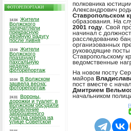
полковника юстици
ФОТОРЕПОРТАЖИ
Александрович род
Ставропольском к
Жители
образования. На сл
14.04
Волжского
2001 году
. Свой п
запечатлели
прекрасную
начинал с должност
двойную радугу
расследованию бан
после ливня
организованных пр
Жители
руководящие посты
13.04
Волжского
Ставропольскому кр
празднуют
ведомственные наг
пахсальную
неделю:
фоторепортаж
На новом посту Сер
майора
Владислав
В Волжском
10.04
пост вместе с нача
зацвела весна:
фоторепортаж
Дмитрием Вельмо
начальником полиц
Вороны,
24.01
дорожки и туалет: в
В
Волжском обсудили
обновление
заброшенного
участка сквера на
улице Советской