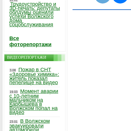
22.01
Трудоустройство и
3D-печать: депутаты
облдумы оценили
успехи Волжского
дома
соцобслуживания
Все
фоторепортажи
ВИДЕОРЕПОРТАЖИ
Пожар в СНТ
3.08
«Здоровье химика»:
житель показал
пепелище на видео
Момент аварии
19.03
с 10-летним
мальчиком на
Карбышева в
Волжском попал на
видео
В Волжском
23.01
эвакуировали
автомобили,