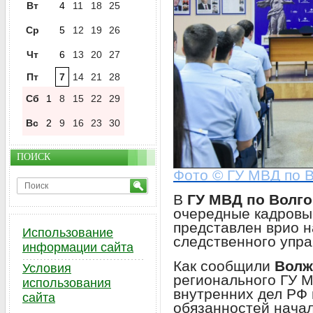
Вт
4
11
18
25
Ср
5
12
19
26
Чт
6
13
20
27
Пт
7
14
21
28
Сб
1
8
15
22
29
Вс
2
9
16
23
30
ПОИСК
Фото © ГУ МВД по В
В
ГУ МВД по Волго
очередные кадровы
представлен врио н
Использование
следственного упра
информации сайта
Как сообщили
Волж
Условия
регионального ГУ 
использования
внутренних дел РФ
сайта
обязанностей нача