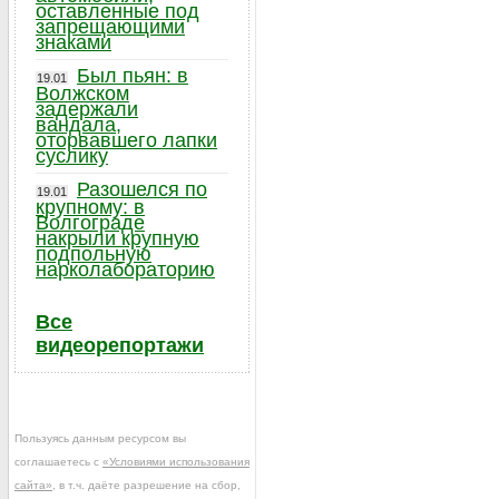
оставленные под
запрещающими
знаками
Был пьян: в
19.01
Волжском
задержали
вандала,
оторвавшего лапки
суслику
Разошелся по
19.01
крупному: в
Волгограде
накрыли крупную
подпольную
нарколабораторию
Все
видеорепортажи
Пользуясь данным ресурсом вы
соглашаетесь с
«Условиями использования
сайта»
, в т.ч. даёте разрешение на сбор,