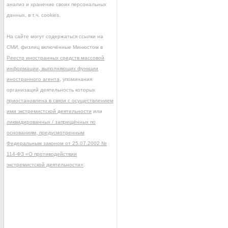
анализ и хранение своих персональных
данных, в т.ч. cookies.
На сайте могут содержаться ссылки на
СМИ, физлиц включённые Минюстом в
Реестр иностранных средств массовой
информации, выполняющих функции
иностранного агента
, упоминания
организаций деятельность которых
приостановлена в связи с осуществлением
ими экстремистской деятельности
или
ликвидированных / запрещённых по
основаниям, предусмотренным
Федеральным законом от 25.07.2002 №
114-ФЗ «О противодействии
экстремистской деятельности»
.