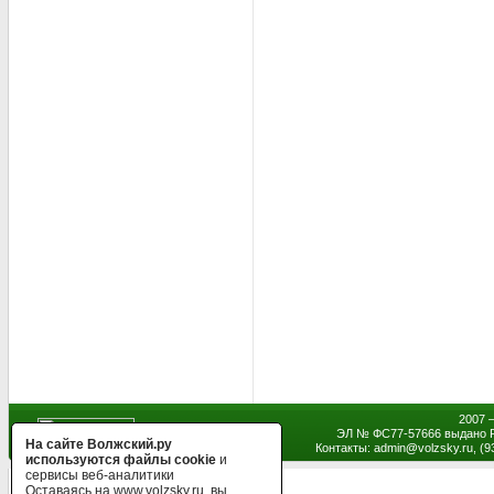
2007 
ЭЛ № ФС77-57666 выдано Р
На сайте Волжский.ру
Контакты: admin
@
volzsky.ru, (
используются файлы cookie
и
сервисы веб-аналитики
Оставаясь на www.volzsky.ru, вы