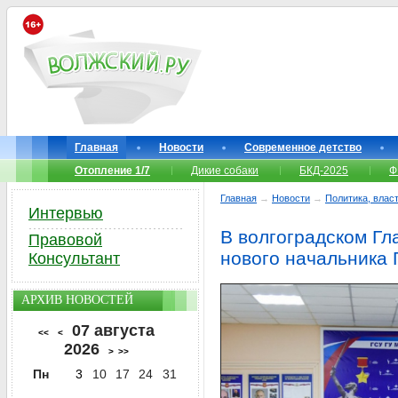
Главная
Новости
Современное детство
Отопление 1/7
Дикие собаки
БКД-2025
Ф
Главная
→
Новости
→
Политика, власт
Интервью
В волгоградском Гл
Правовой
нового начальника 
Консультант
АРХИВ НОВОСТЕЙ
07 августа
<<
<
2026
>
>>
Пн
3
10
17
24
31