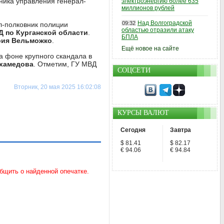
ника управления генерал-
электроэнергию более 635
миллионов рублей
Над Волгоградской
09:32
л-полковник полиции
областью отразили атаку
 по Курганской области
.
БПЛА
рия Вельможко
.
Ещё новое на сайте
а фоне крупного скандала в
ухамедова
. Отметим, ГУ МВД
СОЦСЕТИ
Вторник, 20 мая 2025 16:02:08
КУРСЫ ВАЛЮТ
Сегодня
Завтра
$ 81.41
$ 82.17
€ 94.06
€ 94.84