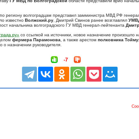
таву
ГУ МВД по Волгоградской
области представили врио началь
по региону волгоградцам представил замминистра МВД РФ генера
ало известно
Волжский.ру
, Дмитрий Свинов ранее возглавлял
УМВД
пост начальника волгоградского ГУ МВД генерал-лейтенанта
Дмит
града.ру»
со ссылкой на источники, новое назначение произошло н
 делом
фермера Парамонова
, а также арестом
полковника Тойм
 о назначении руководителя.
-7