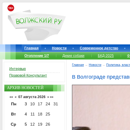
Главная
Новости
Современное детство
Отопление 1/7
Дикие собаки
БКД-2025
Ф
Главная
→
Новости
→
Политика, власт
Интервью
Правовой Консультант
В Волгограде представ
АРХИВ НОВОСТЕЙ
07 августа 2026
<<
<
>
>>
Пн
3
10
17
24
31
Вт
4
11
18
25
Ср
5
12
19
26