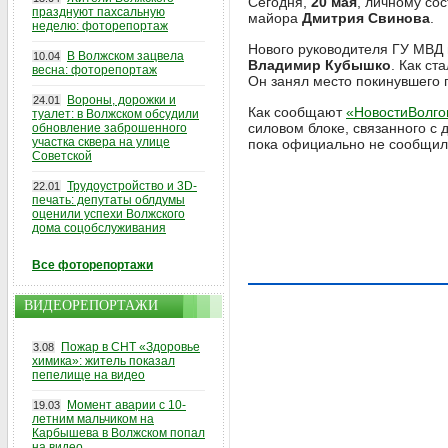
Сегодня,
20 мая
, личному сос
празднуют пахсальную
майора
Дмитрия Свинова
.
неделю: фоторепортаж
Нового руководителя ГУ МВД 
В Волжском зацвела
10.04
Владимир Кубышко
. Как ст
весна: фоторепортаж
Он занял место покинувшего 
Вороны, дорожки и
24.01
Как сообщают
«НовостиВолго
туалет: в Волжском обсудили
силовом блоке, связанного с
обновление заброшенного
участка сквера на улице
пока официально не сообщило
Советской
Трудоустройство и 3D-
22.01
печать: депутаты облдумы
оценили успехи Волжского
дома соцобслуживания
Все фоторепортажи
ВИДЕОРЕПОРТАЖИ
Пожар в СНТ «Здоровье
3.08
химика»: житель показал
пепелище на видео
Момент аварии с 10-
19.03
летним мальчиком на
Карбышева в Волжском попал
на видео