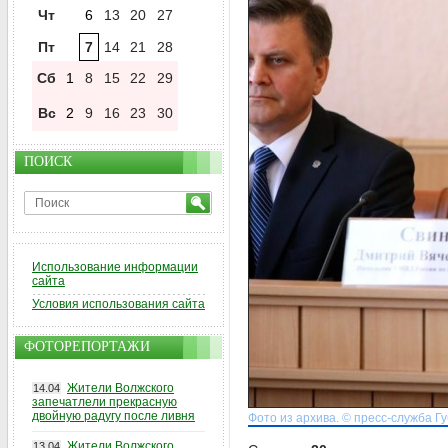
Чт
6
13
20
27
Пт
7
14
21
28
Сб
1
8
15
22
29
Вс
2
9
16
23
30
ПОИСК
Использование информации
сайта
Условия использования сайта
ФОТОРЕПОРТАЖИ
Жители Волжского
14.04
запечатлели прекрасную
двойную радугу после ливня
Фото из архива. © пресс-служба Г
Жители Волжского
13.04