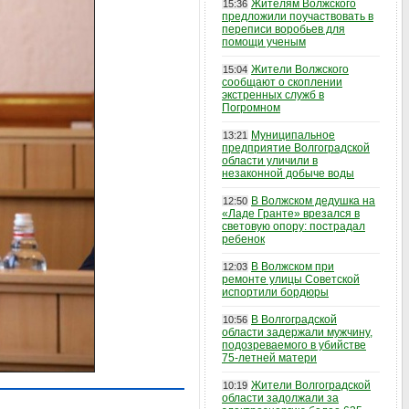
Жителям Волжского
15:36
предложили поучаствовать в
переписи воробьев для
помощи ученым
Жители Волжского
15:04
сообщают о скоплении
экстренных служб в
Погромном
Муниципальное
13:21
предприятие Волгоградской
области уличили в
незаконной добыче воды
В Волжском дедушка на
12:50
«Ладе Гранте» врезался в
световую опору: пострадал
ребенок
В Волжском при
12:03
ремонте улицы Советской
испортили бордюры
В Волгоградской
10:56
области задержали мужчину,
подозреваемого в убийстве
75-летней матери
Жители Волгоградской
10:19
области задолжали за