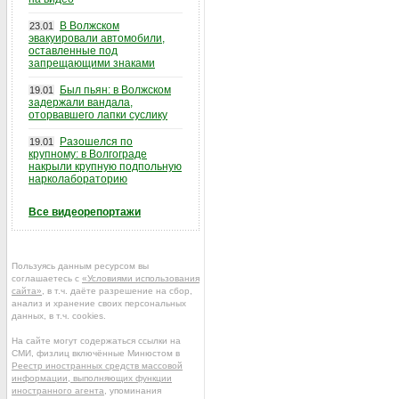
В Волжском
23.01
эвакуировали автомобили,
оставленные под
запрещающими знаками
Был пьян: в Волжском
19.01
задержали вандала,
оторвавшего лапки суслику
Разошелся по
19.01
крупному: в Волгограде
накрыли крупную подпольную
нарколабораторию
Все видеорепортажи
Пользуясь данным ресурсом вы
соглашаетесь с
«Условиями использования
сайта»
, в т.ч. даёте разрешение на сбор,
анализ и хранение своих персональных
данных, в т.ч. cookies.
На сайте могут содержаться ссылки на
СМИ, физлиц включённые Минюстом в
Реестр иностранных средств массовой
информации, выполняющих функции
иностранного агента
, упоминания