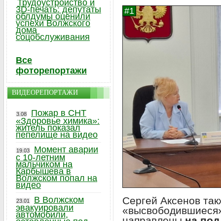
Трудоустройство и
3D-печать: депутаты
облдумы оценили
успехи Волжского
дома
соцобслуживания
Все
фоторепортажи
ВИДЕОРЕПОРТАЖИ
Пожар в СНТ
3.08
«Здоровье химика»:
житель показал
пепелище на видео
Момент аварии
19.03
с 10-летним
мальчиком на
Карбышева в
Волжском попал на
видео
В Волжском
Сергей Аксенов так
23.01
эвакуировали
«высвободившиеся»
автомобили,
направлены
на по