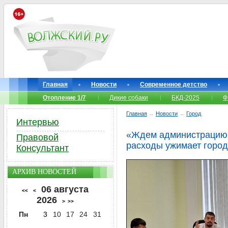
Главная
Новости
Современное детство
Отопление 1/7
Дикие собаки
БКД-2025
Ф
Главная
→
Новости
→
Город
Интервью
«Ждем администрацию»
Правовой
расходы ужимает город
Консультант
АРХИВ НОВОСТЕЙ
06 августа
<<
<
2026
>
>>
Пн
3
10
17
24
31