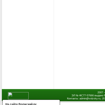
2007 
ЭЛ № ФС77-57666 выдано Р
Контакты: admin
@
volzsky.ru, (
На сайте Волжский.ру