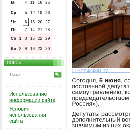
Вт
4
11
18
25
Ср
5
12
19
26
Чт
6
13
20
27
Пт
7
14
21
28
Сб
1
8
15
22
29
Вс
2
9
16
23
30
ПОИСК
© Волжский.ру
Сегодня,
5 июня
, 
постоянной депутат
самоуправлению, к
Использование
председательство
информации сайта
Россия»).
Условия
Депутаты рассмотр
использования
дополнительный воп
сайта
значимым из них о