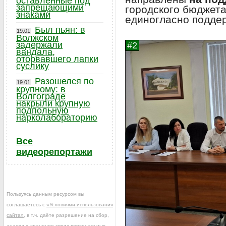
оставленные под
запрещающими
городского бюджета
знаками
единогласно подде
Был пьян: в
19.01
Волжском
задержали
вандала,
оторвавшего лапки
суслику
Разошелся по
19.01
крупному: в
Волгограде
накрыли крупную
подпольную
нарколабораторию
Все
видеорепортажи
Пользуясь данным ресурсом вы
соглашаетесь с
«Условиями использования
сайта»
, в т.ч. даёте разрешение на сбор,
анализ и хранение своих персональных