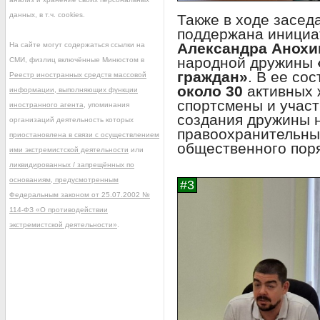
данных, в т.ч. cookies.
Также в ходе засед
поддержана инициа
Александра Анохи
На сайте могут содержаться ссылки на
народной дружины
СМИ, физлиц включённые Минюстом в
граждан»
. В ее со
Реестр иностранных средств массовой
около 30
активных 
информации, выполняющих функции
спортсмены и участ
иностранного агента
, упоминания
создания дружины 
организаций деятельность которых
правоохранительны
приостановлена в связи с осуществлением
общественного поря
ими экстремистской деятельности
или
ликвидированных / запрещённых по
основаниям, предусмотренным
Федеральным законом от 25.07.2002 №
114-ФЗ «О противодействии
экстремистской деятельности»
.