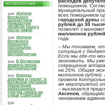
расходов депутат
ФОТОРЕПОРТАЖИ
помощников. Согла
муниципальный прав
Жители
всех помощников од
14.04
Волжского
городской думы
с
запечатлели
прекрасную
рублей до 30 тыся
двойную радугу
позволит сэкономи
после ливня
миллионов рубле
Жители
года.
13.04
Волжского
празднуют
– Мы понимаем, чт
пахсальную
ситуация с бюджет
неделю:
фоторепортаж
Если мы где-то мо
экономить. Мы уже
В Волжском
10.04
сокращение аппара
зацвела весна:
фоторепортаж
на 25%. Общая эко
миллионов рублей.
Вороны,
24.01
провела Контрольн
дорожки и туалет: в
Волжском обсудили
же мероприятий о
обновление
– высказался пред
заброшенного
участка сквера на
Аксенов
, обращаяс
улице Советской
чиновникам админи
22.01