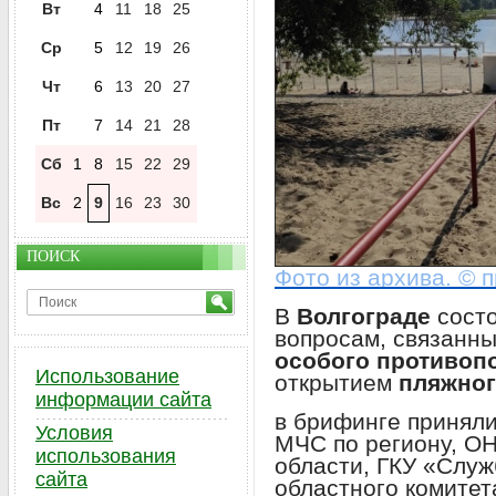
Вт
4
11
18
25
Ср
5
12
19
26
Чт
6
13
20
27
Пт
7
14
21
28
Сб
1
8
15
22
29
Вс
2
9
16
23
30
ПОИСК
Фото из архива. © 
В
Волгограде
состо
вопросам, связанны
особого противоп
Использование
открытием
пляжног
информации сайта
в брифинге приняли
Условия
МЧС по региону, ОН
использования
области, ГКУ «Служ
сайта
областного комитет