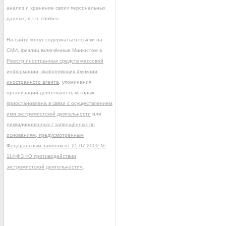
анализ и хранение своих персональных
данных, в т.ч. cookies.
На сайте могут содержаться ссылки на
СМИ, физлиц включённые Минюстом в
Реестр иностранных средств массовой
информации, выполняющих функции
иностранного агента
, упоминания
организаций деятельность которых
приостановлена в связи с осуществлением
ими экстремистской деятельности
или
ликвидированных / запрещённых по
основаниям, предусмотренным
Федеральным законом от 25.07.2002 №
114-ФЗ «О противодействии
экстремистской деятельности»
.