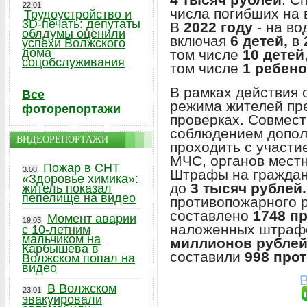
22.01
числа погибших на 
Трудоустройство и
3D-печать: депутаты
В
2022 году
- на во
облдумы оценили
включая
6 детей,
в
успехи Волжского
дома
том числе
10 детей
соцобслуживания
том числе
1 ребено
В рамках действия 
Все
режима жителей пр
фоторепортажи
проверках. Совмест
соблюдением допол
ВИДЕОРЕПОРТАЖИ
проходить с участи
МЧС, органов местн
Пожар в СНТ
3.08
Штрафы на гражда
«Здоровье химика»:
до
3 тысяч рублей.
житель показал
пепелище на видео
противопожарного 
составлено
1748 п
Момент аварии
19.03
наложенных штрафо
с 10-летним
мальчиком на
миллионов рубле
Карбышева в
составили
998 про
Волжском попал на
видео
В
В Волжском
23.01
эвакуировали