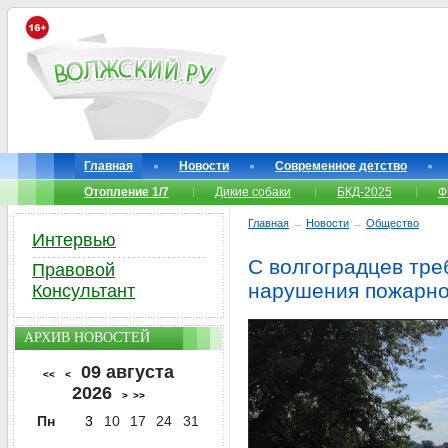
Главная
Новости
Современное детство
Отопление 1/7
Дикие собаки
БКД-2025
Ф
Главная
→
Новости
→
Общество
Интервью
С волгоградцев тре
Правовой
нарушения пожарно
Консультант
АРХИВ НОВОСТЕЙ
09 августа
<<
<
2026
>
>>
Пн
3
10
17
24
31