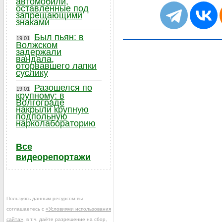
автомобили,
оставленные под
запрещающими
знаками
Был пьян: в
19.01
Волжском
задержали
вандала,
оторвавшего лапки
суслику
Разошелся по
19.01
крупному: в
Волгограде
накрыли крупную
подпольную
нарколабораторию
Все
видеорепортажи
Пользуясь данным ресурсом вы
соглашаетесь с
«Условиями использования
сайта»
, в т.ч. даёте разрешение на сбор,