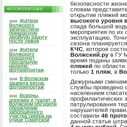
безопасности жизн
словам представите
ФОТОРЕПОРТАЖИ
открытие пляжей мо
высокого уровня 
Жители
14.04
Волжского
спада большой воды
запечатлели
мероприятия по их 
прекрасную
эксплуатацию. Точн
двойную радугу
после ливня
сезона планируется
КЧС
, которое сост
Жители
13.04
Волжский.ру
в ГУ 
Волжского
празднуют
время поданы заявк
пахсальную
пляжей
по области
неделю:
фоторепортаж
только
1 пляж
, в
Во
В Волжском
10.04
Дежурными сменами
зацвела весна:
службы проведено 
фоторепортаж
населением спасат
Вороны,
24.01
профилактических з
дорожки и туалет: в
патрулирования те
Волжском обсудили
обновление
нарушителей прави
заброшенного
составили
46 прот
участка сквера на
улице Советской
данной статье штра
4 тысяч рублей
. С