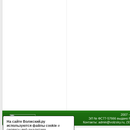
2007 
ЭЛ № ФС77-57666 выдано Р
На сайте Волжский.ру
Контакты: admin
@
volzsky.ru, (
используются файлы cookie
и
сервисы веб-аналитики