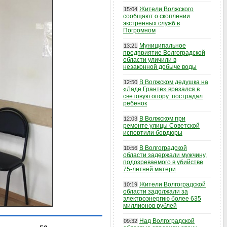
Жители Волжского
15:04
сообщают о скоплении
экстренных служб в
Погромном
Муниципальное
13:21
предприятие Волгоградской
области уличили в
незаконной добыче воды
В Волжском дедушка на
12:50
«Ладе Гранте» врезался в
световую опору: пострадал
ребенок
В Волжском при
12:03
ремонте улицы Советской
испортили бордюры
В Волгоградской
10:56
области задержали мужчину,
подозреваемого в убийстве
75-летней матери
Жители Волгоградской
10:19
области задолжали за
электроэнергию более 635
миллионов рублей
Над Волгоградской
09:32