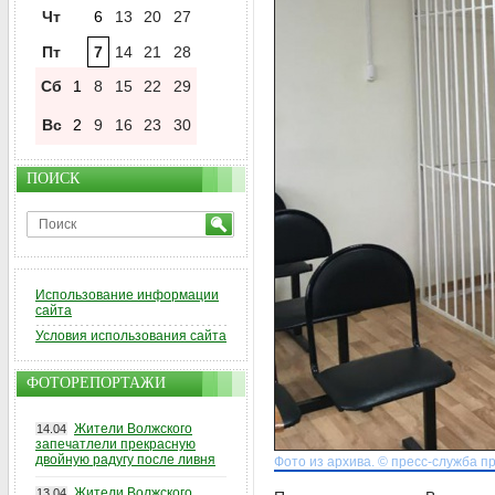
Чт
6
13
20
27
Пт
7
14
21
28
Сб
1
8
15
22
29
Вс
2
9
16
23
30
ПОИСК
Использование информации
сайта
Условия использования сайта
ФОТОРЕПОРТАЖИ
Жители Волжского
14.04
запечатлели прекрасную
двойную радугу после ливня
Фото из архива. © пресс-служба п
Жители Волжского
13.04