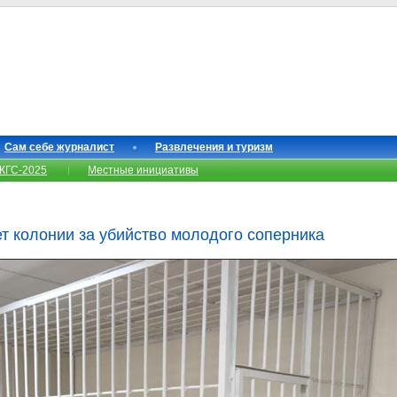
Сам себе журналист
Развлечения и туризм
КГС-2025
Местные инициативы
ет колонии за убийство молодого соперника