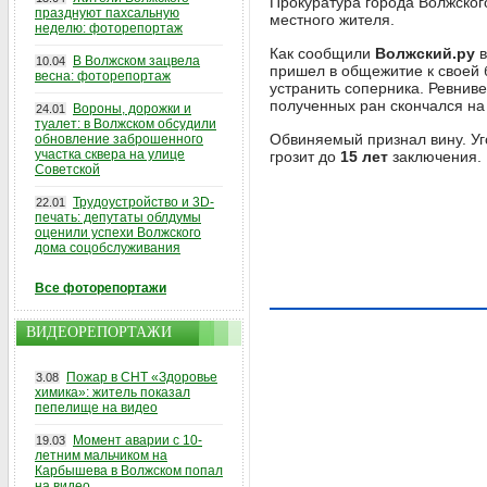
Прокуратура города Волжского
празднуют пахсальную
местного жителя.
неделю: фоторепортаж
Как сообщили
Волжский.ру
в
В Волжском зацвела
10.04
пришел в общежитие к своей
весна: фоторепортаж
устранить соперника. Ревнив
полученных ран скончался на
Вороны, дорожки и
24.01
туалет: в Волжском обсудили
Обвиняемый признал вину. Уг
обновление заброшенного
участка сквера на улице
грозит до
15 лет
заключения.
Советской
Трудоустройство и 3D-
22.01
печать: депутаты облдумы
оценили успехи Волжского
дома соцобслуживания
Все фоторепортажи
ВИДЕОРЕПОРТАЖИ
Пожар в СНТ «Здоровье
3.08
химика»: житель показал
пепелище на видео
Момент аварии с 10-
19.03
летним мальчиком на
Карбышева в Волжском попал
на видео