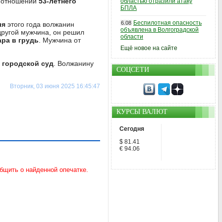
в отношении
53-летнего
областью отразили атаку
БПЛА
Беспилотная опасность
6.08
ля
этого года волжанин
объявлена в Волгоградской
другой мужчина, он решил
области
ара в грудь
. Мужчина от
Ещё новое на сайте
 городской суд
. Волжанину
СОЦСЕТИ
Вторник, 03 июня 2025 16:45:47
КУРСЫ ВАЛЮТ
Сегодня
$ 81.41
€ 94.06