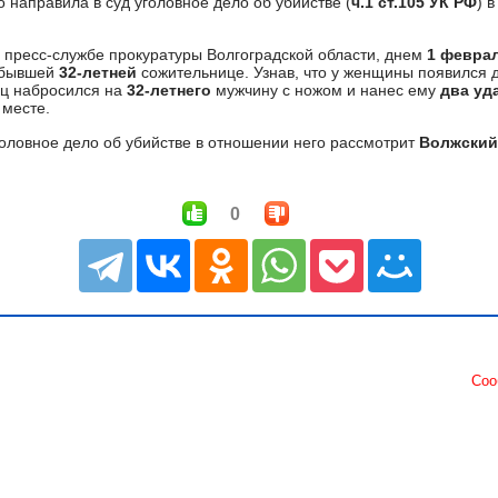
 направила в суд уголовное дело об убийстве (
ч.1 ст.105 УК РФ
) 
 пресс-службе прокуратуры Волгоградской области, днем
1 февра
 бывшей
32-летней
сожительнице. Узнав, что у женщины появился 
ец набросился на
32-летнего
мужчину с ножом и нанес ему
два уд
 месте.
оловное дело об убийстве в отношении него рассмотрит
Волжский
0