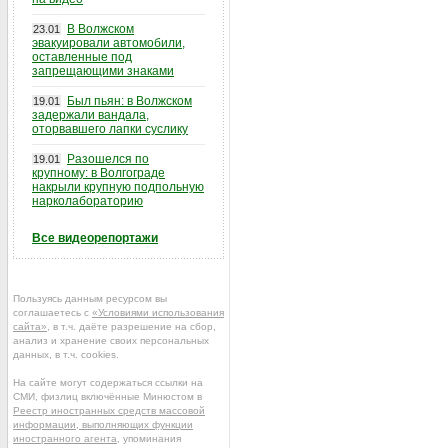
В Волжском
23.01
эвакуировали автомобили,
оставленные под
запрещающими знаками
Был пьян: в Волжском
19.01
задержали вандала,
оторвавшего лапки суслику
Разошелся по
19.01
крупному: в Волгограде
накрыли крупную подпольную
нарколабораторию
Все видеорепортажи
Пользуясь данным ресурсом вы
соглашаетесь с
«Условиями использования
сайта»
, в т.ч. даёте разрешение на сбор,
анализ и хранение своих персональных
данных, в т.ч. cookies.
На сайте могут содержаться ссылки на
СМИ, физлиц включённые Минюстом в
Реестр иностранных средств массовой
информации, выполняющих функции
иностранного агента
, упоминания