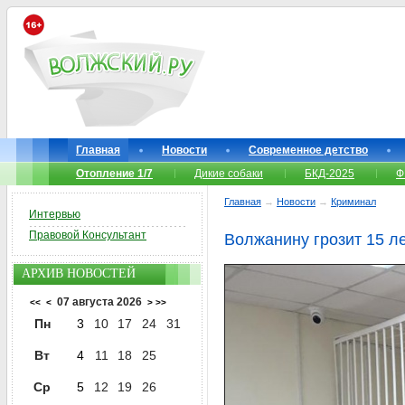
Главная
Новости
Современное детство
Отопление 1/7
Дикие собаки
БКД-2025
Ф
Главная
→
Новости
→
Криминал
Интервью
Правовой Консультант
Волжанину грозит 15 л
АРХИВ НОВОСТЕЙ
07 августа 2026
<<
<
>
>>
Пн
3
10
17
24
31
Вт
4
11
18
25
Ср
5
12
19
26