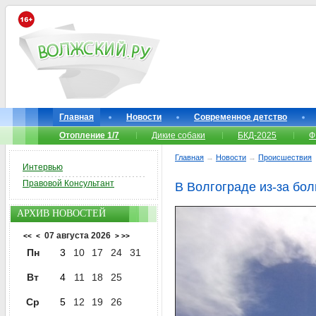
Главная
Новости
Современное детство
Отопление 1/7
Дикие собаки
БКД-2025
Ф
Главная
→
Новости
→
Происшествия
Интервью
Правовой Консультант
В Волгограде из-за бо
АРХИВ НОВОСТЕЙ
07 августа 2026
<<
<
>
>>
Пн
3
10
17
24
31
Вт
4
11
18
25
Ср
5
12
19
26