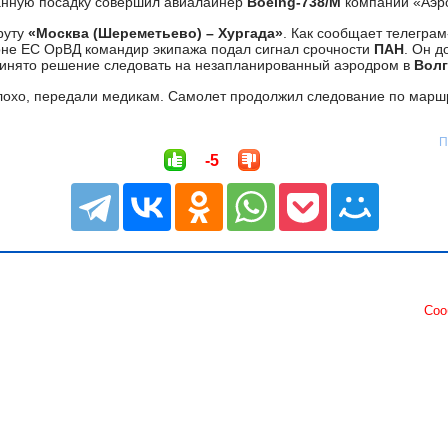
нную посадку совершил авиалайнер
Boeing-738/M
компании «Аэр
руту
«Москва (Шереметьево) – Хургада»
. Как сообщает телеграм-
оне ЕС ОрВД командир экипажа подал сигнал срочности
ПАН
. Он 
ринято решение следовать на незапланированный аэродром в
Волг
лохо, передали медикам. Самолет продолжил следование по марш
П
-5