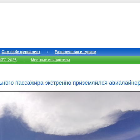
Сам себе журналист
Развлечения и туризм
КГС-2025
Местные инициативы
льного пассажира экстренно приземлился авиалайнер