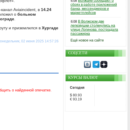
офлот».
Волжане сообщают о
6.08
сбоях в работе приложений
банка, мессенджеров и
канал Aviaincident, в
14.24
маркетплейсов
доложил о
больном
ограде
.
В Волжском две
6.08
легковушки столкнулись на
руту и приземлился в
Хургаде
улице Логинова: пострадала
пассажирка
Ещё новое на сайте
онедельник, 02 июня 2025 14:57:26
СОЦСЕТИ
КУРСЫ ВАЛЮТ
Сегодня
$ 80.93
€ 93.19