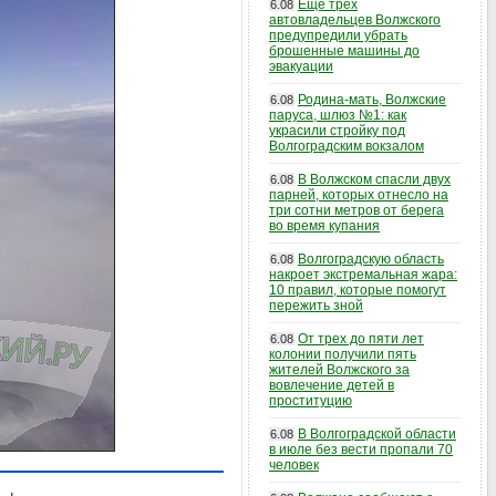
Еще трех
6.08
автовладельцев Волжского
предупредили убрать
брошенные машины до
эвакуации
Родина-мать, Волжские
6.08
паруса, шлюз №1: как
украсили стройку под
Волгоградским вокзалом
В Волжском спасли двух
6.08
парней, которых отнесло на
три сотни метров от берега
во время купания
Волгоградскую область
6.08
накроет экстремальная жара:
10 правил, которые помогут
пережить зной
От трех до пяти лет
6.08
колонии получили пять
жителей Волжского за
вовлечение детей в
проституцию
В Волгоградской области
6.08
в июле без вести пропали 70
человек