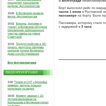
В
Волгограде
незапланирова
празднуют пахсальную
неделю: фоторепортаж
Борт выполнял рейс по марш
часов 1 июня
в Ростовской з
В Волжском зацвела
10.04
пассажире
на борту. Было п
весна: фоторепортаж
Пассажира, которому стало п
Вороны, дорожки и
24.01
с задержкой в
3 часа
.
туалет: в Волжском обсудили
обновление заброшенного
участка сквера на улице
Советской
Трудоустройство и 3D-
22.01
печать: депутаты облдумы
оценили успехи Волжского
дома соцобслуживания
Все фоторепортажи
ВИДЕОРЕПОРТАЖИ
Пожар в СНТ «Здоровье
3.08
химика»: житель показал
пепелище на видео
Момент аварии с 10-
19.03
летним мальчиком на
Карбышева в Волжском попал
на видео