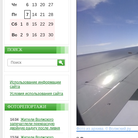
Чт
6
13
20
27
Пт
7
14
21
28
Сб
1
8
15
22
29
Вс
2
9
16
23
30
ПОИСК
Использование информации
сайта
Условия использования сайта
ФОТОРЕПОРТАЖИ
Жители Волжского
14.04
запечатлели прекрасную
двойную радугу после ливня
Фото из архива. © Волжский.ру
Жители Волжского
13.04