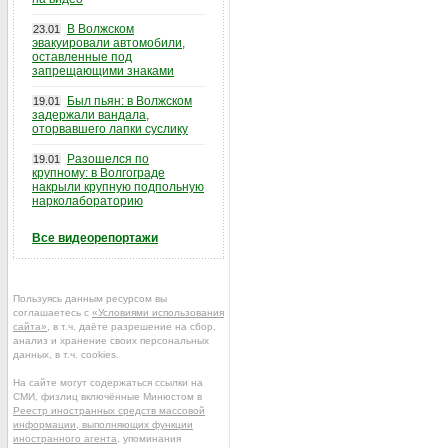
В Волжском
23.01
эвакуировали автомобили,
оставленные под
запрещающими знаками
Был пьян: в Волжском
19.01
задержали вандала,
оторвавшего лапки суслику
Разошелся по
19.01
крупному: в Волгограде
накрыли крупную подпольную
нарколабораторию
Все видеорепортажи
Пользуясь данным ресурсом вы
соглашаетесь с
«Условиями использования
сайта»
, в т.ч. даёте разрешение на сбор,
анализ и хранение своих персональных
данных, в т.ч. cookies.
На сайте могут содержаться ссылки на
СМИ, физлиц включённые Минюстом в
Реестр иностранных средств массовой
информации, выполняющих функции
иностранного агента
, упоминания