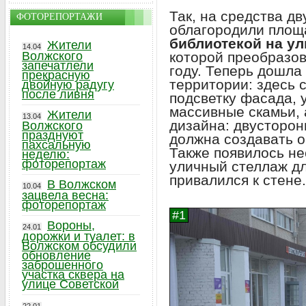
Так, на средства д
ФОТОРЕПОРТАЖИ
облагородили площ
библиотекой на ул
Жители
14.04
которой преобразов
Волжского
запечатлели
году. Теперь дошла
прекрасную
территории: здесь
двойную радугу
после ливня
подсветку фасада, 
массивные скамьи, 
Жители
13.04
дизайна: двусторон
Волжского
празднуют
должна создавать о
пахсальную
Также появилось не
неделю:
фоторепортаж
уличный стеллаж дл
привалился к стене.
В Волжском
10.04
зацвела весна:
фоторепортаж
Вороны,
24.01
дорожки и туалет: в
Волжском обсудили
обновление
заброшенного
участка сквера на
улице Советской