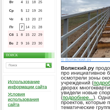
Вт
4
11
18
25
Ср
5
12
19
26
Чт
6
13
20
27
Пт
7
14
21
28
Сб
1
8
15
22
29
Вс
2
9
16
23
30
ПОИСК
© Волжский.ру
Волжский.ру
продо
про инициативное 
осмотрели зоны ок
Использование
учреждений (
подроб
информации сайта
дворах многокварти
увидели новые спо
Условия
(
подробнее...
). Одн
использования
проектов, которые 
сайта
тематические групп