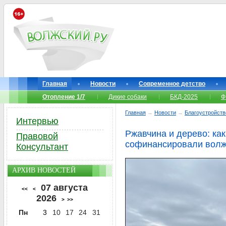
Главная
Новости
Современное детство
Отопление 1/7
Дикие собаки
БКД-2025
Ф
Главная
→
Новости
→
Благоустройств
Интервью
Ржавчина и дерево: ка
Правовой
софинансировали вол
Консультант
АРХИВ НОВОСТЕЙ
07 августа
<<
<
2026
>
>>
Пн
3
10
17
24
31