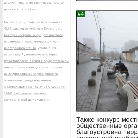
анализ и хранение своих персональных
данных, в т.ч. cookies.
На сайте могут содержаться ссылки на
СМИ, физлиц включённые Минюстом в
Реестр иностранных средств массовой
информации, выполняющих функции
иностранного агента
, упоминания
организаций деятельность которых
приостановлена в связи с осуществлением
ими экстремистской деятельности
или
ликвидированных / запрещённых по
основаниям, предусмотренным
Федеральным законом от 25.07.2002 №
114-ФЗ «О противодействии
экстремистской деятельности»
.
Также конкурс мест
общественные орган
благоустроена терр
социальной реабил