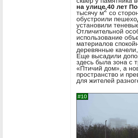
сквер у памятника
на улице 40 лет П
2
тысячу м
со сторо
обустроили пешеход
установили теневые
Отличительной осо
использование объе
материалов спокойн
деревянные качели,
Еще высадили допо
здесь была зона с
«Птичий дом», а н
пространство и пре
для жителей разног