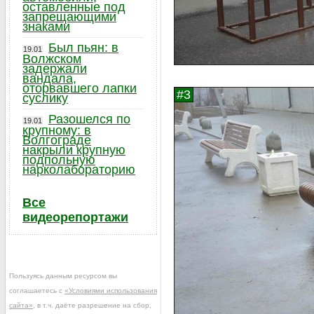
оставленные под
запрещающими
знаками
Был пьян: в
19.01
Волжском
задержали
вандала,
оторвавшего лапки
суслику
Разошелся по
19.01
крупному: в
Волгограде
накрыли крупную
подпольную
нарколабораторию
Все
видеорепортажи
Пользуясь данным ресурсом вы
соглашаетесь с
«Условиями использования
сайта»
, в т.ч. даёте разрешение на сбор,