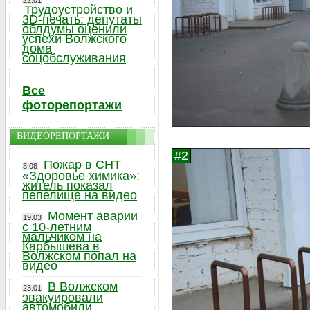
22.01
Трудоустройство и
3D-печать: депутаты
облдумы оценили
успехи Волжского
дома
соцобслуживания
Все
фоторепортажи
ВИДЕОРЕПОРТАЖИ
Пожар в СНТ
3.08
«Здоровье химика»:
житель показал
пепелище на видео
Момент аварии
19.03
с 10-летним
мальчиком на
Карбышева в
Волжском попал на
видео
В Волжском
23.01
эвакуировали
автомобили,