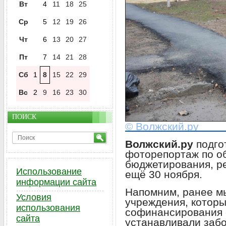
Вт
4
11
18
25
Ср
5
12
19
26
Чт
6
13
20
27
Пт
7
14
21
28
Сб
1
8
15
22
29
Вс
2
9
16
23
30
ПОИСК
© Волжский.ру
Волжский.ру
подго
фоторепортаж по о
бюджетирования, р
Использование
ещё 30 ноября.
информации сайта
Напомним, ранее м
Условия
учреждения, которы
использования
софинансирования 
сайта
устанавливали забо