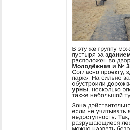
В эту же группу мо
пустыря за
здание
расположен во дво
Молодёжная и № 3
Согласно проекту, 
парк». На сильно з
обустроили дорожки
урны
, несколько о
также небольшой ту
Зона действительно
если не учитывать 
недоступность. Так
разрушающиеся лес
можно назвать безо