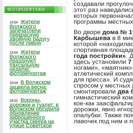
создавали прогулоч
этот раз наведалис
ФОТОРЕПОРТАЖИ
которых первоначал
программы местных
Жители
14.04
Волжского
запечатлели
Во дворе
дома № 1
прекрасную
Карбышева
в 8 мик
двойную радугу
после ливня
которой «находила
спортивная площад
Жители
13.04
года постройки»
. 
Волжского
празднуют
здесь установили
7
пахсальную
ногами», «маятник»
неделю:
атлетический компл
фоторепортаж
для пресса». И судя
В Волжском
10.04
спросом у местных 
зацвела весна:
смонтировали
два 
фоторепортаж
гимнастический ком
Вороны,
24.01
кое-как заасфальт
дорожки и туалет: в
дорожки, явно игно
Волжском обсудили
обновление
опалубки. Также по
заброшенного
лавочек под ним и 
участка сквера на
улице Советской