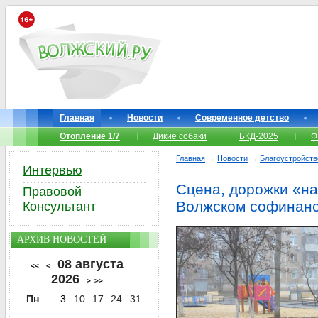
Главная
Новости
Современное детство
Отопление 1/7
Дикие собаки
БКД-2025
Ф
Главная
→
Новости
→
Благоустройств
Интервью
Сцена, дорожки «на 
Правовой
Волжском софинанс
Консультант
АРХИВ НОВОСТЕЙ
08 августа
<<
<
2026
>
>>
Пн
3
10
17
24
31