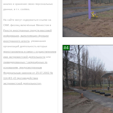
анализ и хранение своих персональных
данных, в т.ч. cookies.
На сайте могут содержаться ссылки на
СМИ, физлиц включённые Минюстом в
Реестр иностранных средств массовой
информации, выполняющих функции
иностранного агента
, упоминания
организаций деятельность которых
приостановлена в связи с осуществлением
ими экстремистской деятельности
или
ликвидированных / запрещённых по
основаниям, предусмотренным
Федеральным законом от 25.07.2002 №
114-ФЗ «О противодействии
экстремистской деятельности»
.