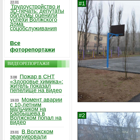
22.01
Трудоустройство и
3D-печать: депутаты
облдумы оценили
успехи Волжского
дома
соцобслуживания
Все
фоторепортажи
ВИДЕОРЕПОРТАЖИ
Пожар в СНТ
3.08
«Здоровье химика»:
житель показал
пепелище на видео
Момент аварии
19.03
с 10-летним
мальчиком на
Карбышева в
Волжском попал на
видео
В Волжском
23.01
эвакуировали