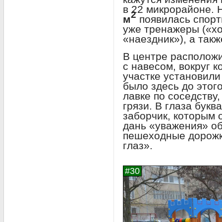
в 22 микрорайоне. 
2
м
появилась спорт
уже тренажеры («хо
«наездник»), а такж
В центре расположи
с навесом, вокруг 
участке установили 
было здесь до этог
лавке по соседству
грязи. В глаза букв
заборчик, которым 
дань «уважения» о
пешеходные дорожк
глаз».