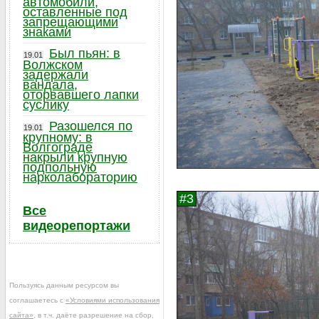
автомобили,
оставленные под
запрещающими
знаками
Был пьян: в
19.01
Волжском
задержали
вандала,
оторвавшего лапки
суслику
Разошелся по
19.01
крупному: в
Волгограде
накрыли крупную
подпольную
нарколабораторию
Все
видеорепортажи
Пользуясь данным ресурсом вы
соглашаетесь с
«Условиями использования
сайта»
, в т.ч. даёте разрешение на сбор,