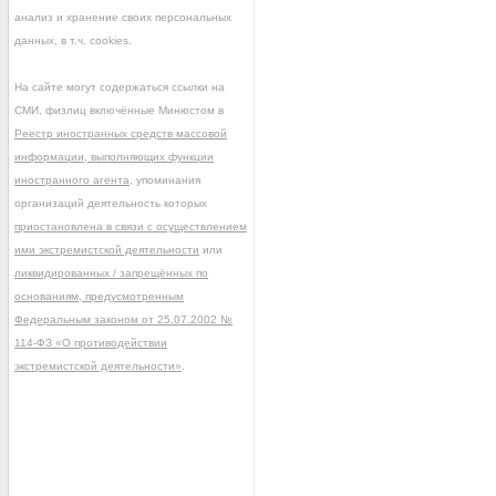
анализ и хранение своих персональных
данных, в т.ч. cookies.
На сайте могут содержаться ссылки на
СМИ, физлиц включённые Минюстом в
Реестр иностранных средств массовой
информации, выполняющих функции
иностранного агента
, упоминания
организаций деятельность которых
приостановлена в связи с осуществлением
ими экстремистской деятельности
или
ликвидированных / запрещённых по
основаниям, предусмотренным
Федеральным законом от 25.07.2002 №
114-ФЗ «О противодействии
экстремистской деятельности»
.