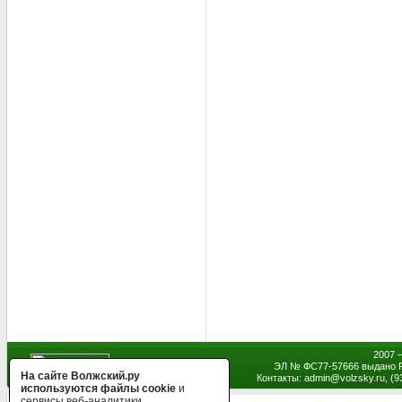
2007 
ЭЛ № ФС77-57666 выдано Р
На сайте Волжский.ру
Контакты: admin
@
volzsky.ru, (
используются файлы cookie
и
сервисы веб-аналитики