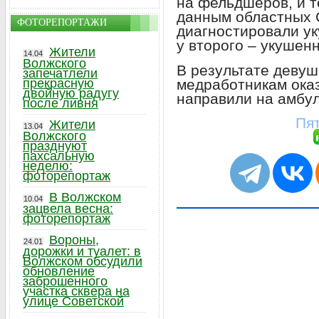
на фельдшеров, и т
данным областных 
ФОТОРЕПОРТАЖИ
диагностировали ук
у второго – укушен
Жители
14.04
Волжского
В результате девуш
запечатлели
медработникам ока
прекрасную
двойную радугу
направили на амбу
после ливня
Пят
Жители
13.04
Волжского
празднуют
пахсальную
неделю:
фоторепортаж
В Волжском
10.04
зацвела весна:
фоторепортаж
Вороны,
24.01
дорожки и туалет: в
Волжском обсудили
обновление
заброшенного
участка сквера на
улице Советской