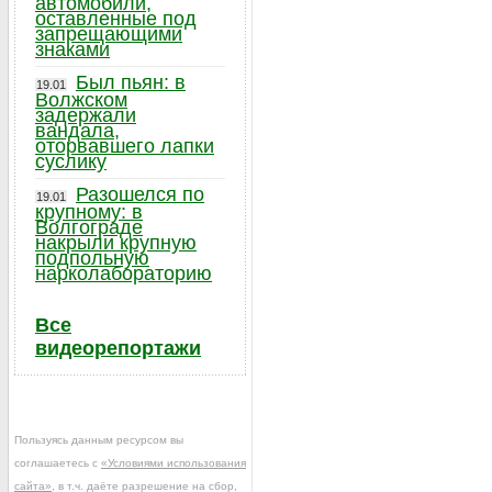
автомобили,
оставленные под
запрещающими
знаками
Был пьян: в
19.01
Волжском
задержали
вандала,
оторвавшего лапки
суслику
Разошелся по
19.01
крупному: в
Волгограде
накрыли крупную
подпольную
нарколабораторию
Все
видеорепортажи
Пользуясь данным ресурсом вы
соглашаетесь с
«Условиями использования
сайта»
, в т.ч. даёте разрешение на сбор,