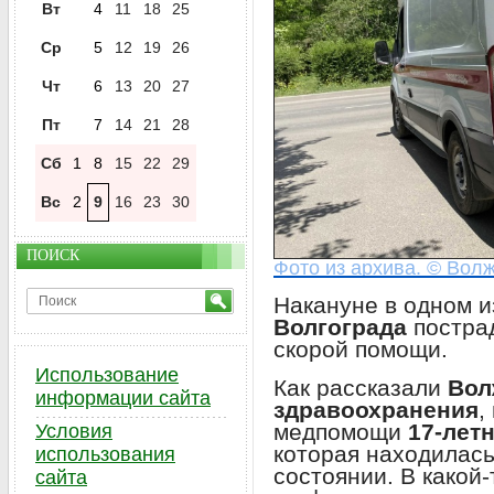
Вт
4
11
18
25
Ср
5
12
19
26
Чт
6
13
20
27
Пт
7
14
21
28
Сб
1
8
15
22
29
Вс
2
9
16
23
30
ПОИСК
Фото из архива. © Волж
Накануне в одном и
Волгограда
постра
скорой помощи.
Использование
Как рассказали
Вол
информации сайта
здравоохранения
,
медпомощи
17-лет
Условия
которая находилась
использования
состоянии. В какой
сайта