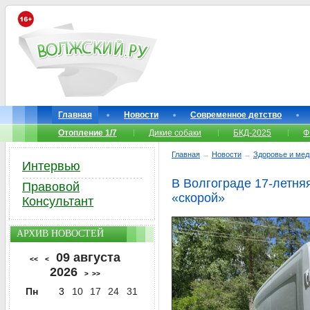
Главная
Новости
Современное детство
Отопление 1/7
Дикие собаки
БКД-2025
Ф
Главная
→
Новости
→
Здоровье и мед
Интервью
В Волгограде 17-летня
Правовой
«скорой»
Консультант
АРХИВ НОВОСТЕЙ
09 августа
<<
<
2026
>
>>
Пн
3
10
17
24
31