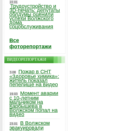
22.01
Трудоустройство и
3D-печать: депутаты
облдумы оценили
успехи Волжского
дома
соцобслуживания
Все
фоторепортажи
ВИДЕОРЕПОРТАЖИ
Пожар в СНТ
3.08
«Здоровье химика»:
житель показал
пепелище на видео
Момент аварии
19.03
с 10-летним
мальчиком на
Карбышева в
Волжском попал на
видео
В Волжском
23.01
эвакуировали