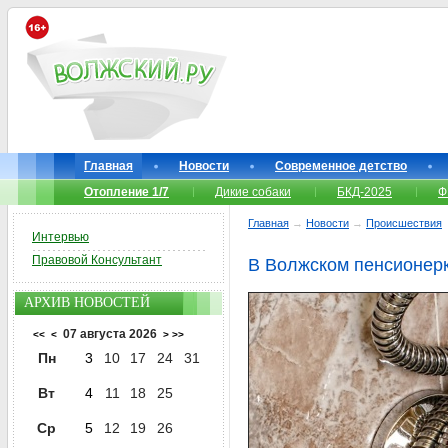
Главная
Новости
Современное детство
Отопление 1/7
Дикие собаки
БКД-2025
Ф
Главная
→
Новости
→
Происшествия
Интервью
Правовой Консультант
В Волжском пенсионерк
АРХИВ НОВОСТЕЙ
07 августа 2026
<<
<
>
>>
Пн
3
10
17
24
31
Вт
4
11
18
25
Ср
5
12
19
26