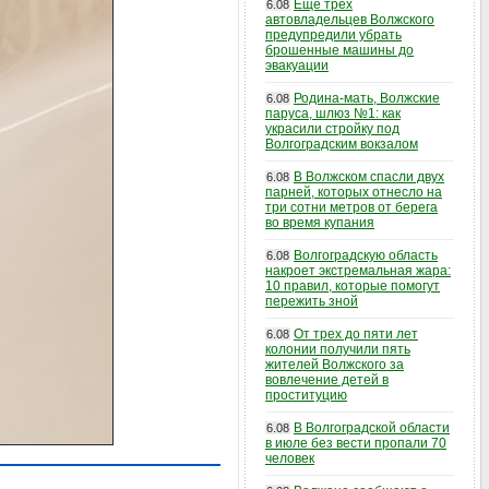
Еще трех
6.08
автовладельцев Волжского
предупредили убрать
брошенные машины до
эвакуации
Родина-мать, Волжские
6.08
паруса, шлюз №1: как
украсили стройку под
Волгоградским вокзалом
В Волжском спасли двух
6.08
парней, которых отнесло на
три сотни метров от берега
во время купания
Волгоградскую область
6.08
накроет экстремальная жара:
10 правил, которые помогут
пережить зной
От трех до пяти лет
6.08
колонии получили пять
жителей Волжского за
вовлечение детей в
проституцию
В Волгоградской области
6.08
в июле без вести пропали 70
человек