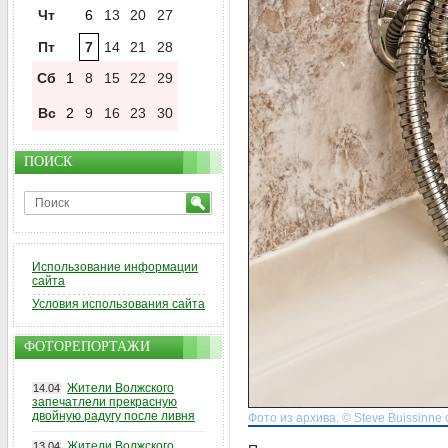
Чт
6
13
20
27
Пт
7
14
21
28
Сб
1
8
15
22
29
Вс
2
9
16
23
30
ПОИСК
Использование информации
сайта
Условия использования сайта
ФОТОРЕПОРТАЖИ
Жители Волжского
14.04
запечатлели прекрасную
двойную радугу после ливня
Фото из архива. © Steve Buissinne 
Жители Волжского
13.04