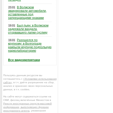
В Волжском
23.01
эвакуировали автомобили,
оставленные под
запрещающими знаками
Был пьян: в Волжском
19.01
задержали вандала,
оторвавшего лапки суслику
Разошелся по
19.01
крупному: в Волгограде
накрыли крупную подпольную
нарколабораторию
Все видеорепортажи
Пользуясь данным ресурсом вы
соглашаетесь с
«Условиями использования
сайта»
, в т.ч. даёте разрешение на сбор,
анализ и хранение своих персональных
данных, в т.ч. cookies.
На сайте могут содержаться ссылки на
СМИ, физлиц включённые Минюстом в
Реестр иностранных средств массовой
информации, выполняющих функции
иностранного агента
, упоминания