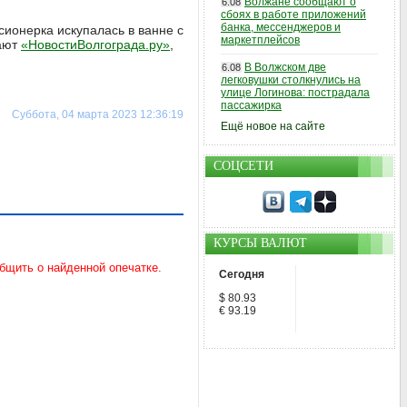
Волжане сообщают о
6.08
сбоях в работе приложений
банка, мессенджеров и
ионерка искупалась в ванне с
маркетплейсов
щают
«НовостиВолгограда.ру»
,
В Волжском две
6.08
легковушки столкнулись на
улице Логинова: пострадала
пассажирка
Суббота, 04 марта 2023 12:36:19
Ещё новое на сайте
СОЦСЕТИ
КУРСЫ ВАЛЮТ
Сегодня
$ 80.93
€ 93.19