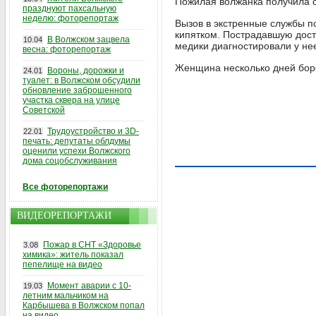
Пожилая волжанка получила с
празднуют пахсальную
неделю: фоторепортаж
Вызов в экстренные службы 
кипятком. Пострадавшую дост
В Волжском зацвела
10.04
медики диагностировали у не
весна: фоторепортаж
Женщина несколько дней боро
Вороны, дорожки и
24.01
туалет: в Волжском обсудили
обновление заброшенного
участка сквера на улице
Советской
Трудоустройство и 3D-
22.01
печать: депутаты облдумы
оценили успехи Волжского
дома соцобслуживания
Все фоторепортажи
ВИДЕОРЕПОРТАЖИ
Пожар в СНТ «Здоровье
3.08
химика»: житель показал
пепелище на видео
Момент аварии с 10-
19.03
летним мальчиком на
Карбышева в Волжском попал
на видео