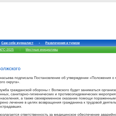
Сам себе журналист
Развлечения и туризм
КГС-2025
Местные инициативы
Волжского
насьева подписала Постановление об утверждении «Положения о 
го округа».
ужба гражданской обороны г. Волжского будет заниматься органи
нных, санитарно-гигиенических и противоэпидемических мероприя
я населения, а также своевременное оказание помощи пораженным
ено лечение в целях возвращения гражданина к трудовой деятел
острадавших.
 возлагается ответственность за медицинское обеспечение аварий