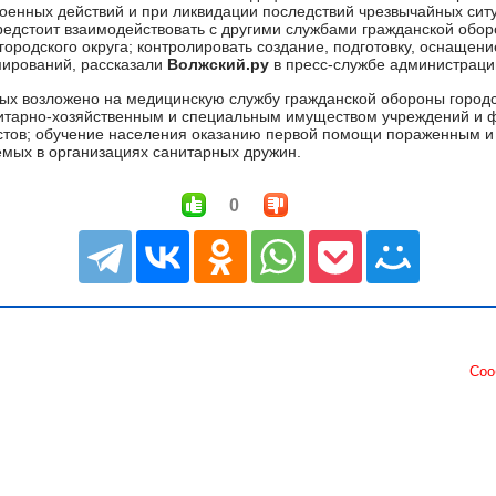
енных действий и при ликвидации последствий чрезвычайных сит
предстоит взаимодействовать с другими службами гражданской обор
городского округа; контролировать создание, подготовку, оснащен
ирований, рассказали
Волжский.ру
в пресс-службе администрации
рых возложено на медицинскую службу гражданской обороны городск
итарно-хозяйственным и специальным имуществом учреждений и
стов; обучение населения оказанию первой помощи пораженным и
аемых в организациях санитарных дружин.
0