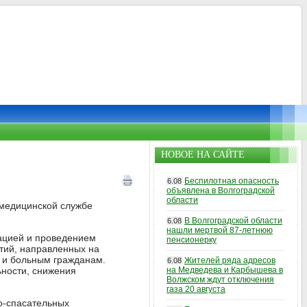
НОВОЕ НА САЙТЕ
Беспилотная опасность
6.08
объявлена в Волгоградской
области
медицинской службе
В Волгоградской области
6.08
нашли мертвой 87-летнюю
зацией и проведением
пенсионерку
тий, направленных на
 и больным гражданам.
Жителей ряда адресов
6.08
ьности, снижения
на Медведева и Карбышева в
Волжском ждут отключения
газа 20 августа
но-спасательных