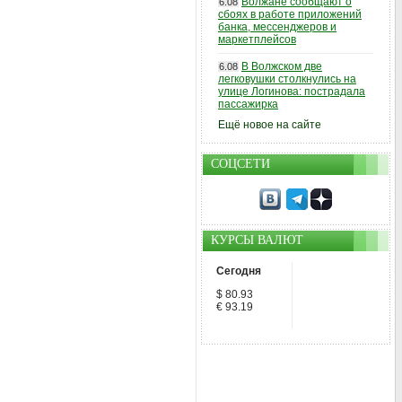
Волжане сообщают о
6.08
сбоях в работе приложений
банка, мессенджеров и
маркетплейсов
В Волжском две
6.08
легковушки столкнулись на
улице Логинова: пострадала
пассажирка
Ещё новое на сайте
СОЦСЕТИ
КУРСЫ ВАЛЮТ
Сегодня
$ 80.93
€ 93.19