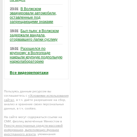
В Волжском
23.01
эвакуировали автомобили,
оставленные под
запрещающими знаками
Был пьян: в Волжском
19.01
задержали вандала,
оторвавшего лапки суслику
Разошелся по
19.01
крупному: в Волгограде
накрыли крупную подпольную
нарколабораторию
Все видеорепортажи
Пользуясь данным ресурсом вы
соглашаетесь с
«Условиями использования
сайта»
, в т.ч. даёте разрешение на сбор,
анализ и хранение своих персональных
данных, в т.ч. cookies.
На сайте могут содержаться ссылки на
СМИ, физлиц включённые Минюстом в
Реестр иностранных средств массовой
информации, выполняющих функции
иностранного агента
, упоминания