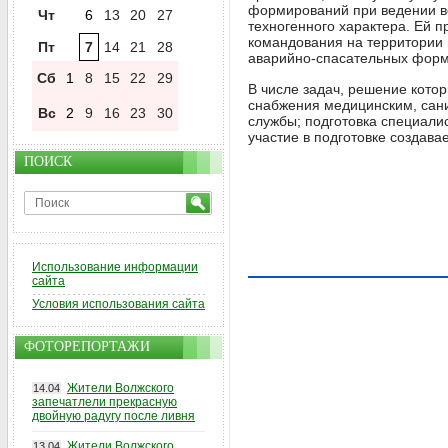
формирований при ведении во
Чт
6
13
20
27
техногенного характера. Ей 
командования на территории 
Пт
7
14
21
28
аварийно-спасательных форм
Сб
1
8
15
22
29
В числе задач, решение кото
снабжения медицинским, сан
Вс
2
9
16
23
30
службы; подготовка специали
участие в подготовке создав
ПОИСК
Использование информации
сайта
Условия использования сайта
ФОТОРЕПОРТАЖИ
Жители Волжского
14.04
запечатлели прекрасную
двойную радугу после ливня
Жители Волжского
13.04