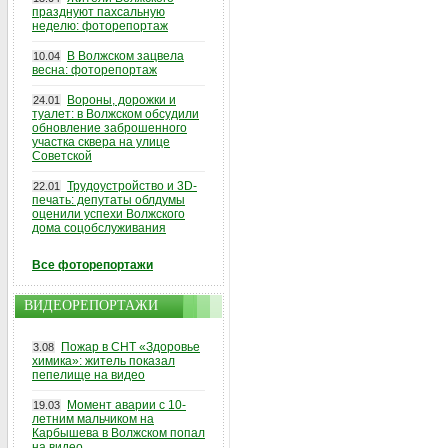
празднуют пахсальную
неделю: фоторепортаж
В Волжском зацвела
10.04
весна: фоторепортаж
Вороны, дорожки и
24.01
туалет: в Волжском обсудили
обновление заброшенного
участка сквера на улице
Советской
Трудоустройство и 3D-
22.01
печать: депутаты облдумы
оценили успехи Волжского
дома соцобслуживания
Все фоторепортажи
ВИДЕОРЕПОРТАЖИ
Пожар в СНТ «Здоровье
3.08
химика»: житель показал
пепелище на видео
Момент аварии с 10-
19.03
летним мальчиком на
Карбышева в Волжском попал
на видео