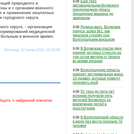
Еще трех
6.08
уаций природного и
автовладельцев Волжского
оны и с органами военного
предупредили убрать
ие и применение нештатных
брошенные машины до
 городского округа.
эвакуации
ого округа, - организация
Родина-мать, Волжские
6.08
 формирований медицинской
паруса, шлюз №1: как
украсили стройку под
 больным в военное время;
Волгоградским вокзалом
В Волжском спасли двух
6.08
Пятница, 02 июля 2010, 19:28:05
парней, которых отнесло на
три сотни метров от берега
во время купания
Волгоградскую область
6.08
накроет экстремальная жара:
10 правил, которые помогут
пережить зной
От трех до пяти лет
6.08
колонии получили пять
жителей Волжского за
вовлечение детей в
проституцию
В Волгоградской области
6.08
в июле без вести пропали 70
человек