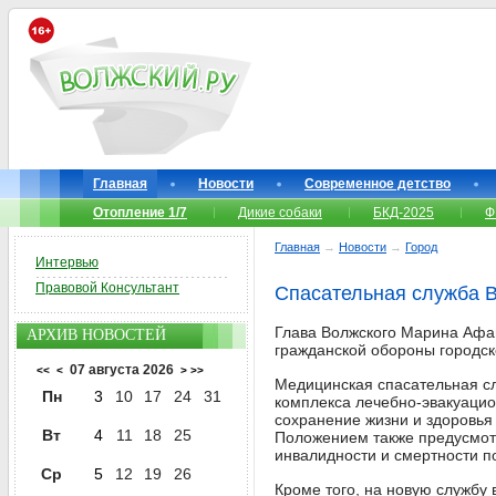
Главная
Новости
Современное детство
Отопление 1/7
Дикие собаки
БКД-2025
Ф
Главная
→
Новости
→
Город
Интервью
Правовой Консультант
Спасательная служба 
Глава Волжского Марина Афа
АРХИВ НОВОСТЕЙ
гражданской обороны городско
07 августа 2026
<<
<
>
>>
Медицинская спасательная сл
Пн
3
10
17
24
31
комплекса лечебно-эвакуацио
сохранение жизни и здоровь
Вт
4
11
18
25
Положением также предусмотр
инвалидности и смертности п
Ср
5
12
19
26
Кроме того, на новую службу