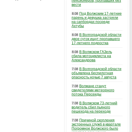
пенсионеров, пропавших без
вести
Под Волжским 17-летние
8.08
парень и девушка застряли
на сапбордах посреди
Ахтубы
В Волгоградской области
8.08
двое суток ищут пропавшего
17-летнего подростка
В Волжском ГАЗель
8.08
сбила мотоциклиста на
Александрова
В Волгоградской области
7.08
объявлена беспилотная
опасность ночью 7 августа
Волжане станут
7.08
свидетелями метеорного
потока Персеиды
В Волжском 73-летний
7.08
водитель сбил пьяного
пешехода на переходе
Причиной скопления
7.08
экстренных служб в квартале
Погромное Волжского было