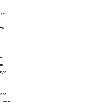
унок:
та
а
я
ия
нида
мара
талья