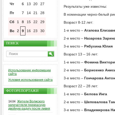
Чт
6
13
20
27
Результаты уже известны:
Пт
7
14
21
28
В номинации черно-белый рис
Сб
1
8
15
22
29
Возраст 8-12 лет:
1-е место –
Агапова Елизаве
Вс
2
9
16
23
30
2-е место –
Назарова Зарин
ПОИСК
3-е место –
Рябухина Юлия
Возраст 13 – 16 лет:
1-е место –
Фомина Виктори
2-е место –
Борисенко Анис
Использование информации
сайта
3-е место –
Гончарова Анто
Условия использования сайта
Возраст 22 – 28 лет:
ФОТОРЕПОРТАЖИ
1-е место –
Белова Инга
Жители Волжского
14.04
2-е место –
Шеповалова Та
запечатлели прекрасную
двойную радугу после ливня
3-е место –
Владимирова На