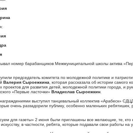
рия
ерина
я:
сия
дра
я
ывал номер барабанщиков Межмуниципальной школы актива «Пер
упили председатель комитета по молодежной политике и патриот
ий
Валерия Сыроежкина
, которая рассказала об истории самого ко
х проектов для развития детей, молодежной политики города, и р
лжского «Первые ласточки»
Владислав Сыроежкин
.
 награждениями выступил танцевальный коллектив «Арабеск» СДЦ
орые очень раззадорили публику, особенно маленьких ребятишек,
суем для газеты» 2 июня были приглашены все желающие, те, кто 
искусству, в частности, ребята, которые подавали свои работы на у