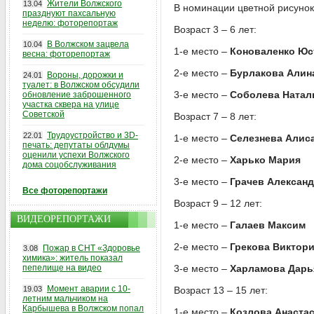
Жители Волжского
13.04
В номинации цветной рисунок
празднуют пахсальную
неделю: фоторепортаж
Возраст 3 – 6 лет:
В Волжском зацвела
10.04
1-е место –
Коноваленко Юс
весна: фоторепортаж
2-е место –
Бурлакова Алин
Вороны, дорожки и
24.01
туалет: в Волжском обсудили
3-е место –
Соболева Натал
обновление заброшенного
участка сквера на улице
Советской
Возраст 7 – 8 лет:
Трудоустройство и 3D-
22.01
1-е место –
Селезнева Алис
печать: депутаты облдумы
оценили успехи Волжского
2-е место –
Харько Мария
дома соцобслуживания
3-е место –
Грачев Алексан
Все фоторепортажи
Возраст 9 – 12 лет:
ВИДЕОРЕПОРТАЖИ
1-е место –
Галаев Максим
2-е место –
Грекова Виктори
Пожар в СНТ «Здоровье
3.08
химика»: житель показал
пепелище на видео
3-е место –
Харламова Дарь
Момент аварии с 10-
19.03
Возраст 13 – 15 лет:
летним мальчиком на
Карбышева в Волжском попал
1-е место –
Козлова Анаста