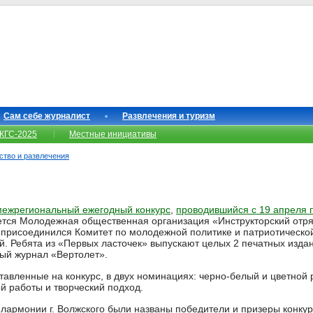
Сам себе журналист
Развлечения и туризм
КГС-2025
Местные инициативы
сство и развлечения
 межрегиональный ежегодный конкурс
,
проводившийся с 19 апреля 
ется Молодежная общественная организация «Инструкторский отря
му присоединился Комитет по молодежной политике и патриотическ
кий. Ребята из «Первых ласточек» выпускают целых 2 печатных изд
ый журнал «Вертолет».
авленные на конкурс, в двух номинациях: черно-белый и цветной 
й работы и творческий подход.
илармонии г. Волжского были названы победители и призеры конку