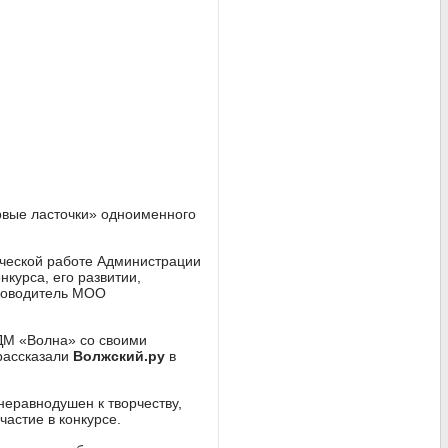
вые ласточки» одноименного
ической работе Администрации
нкурса, его развитии,
уководитель МОО
ДМ «Волна» со своими
 рассказали
Волжский.ру
в
неравнодушен к творчеству,
частие в конкурсе.