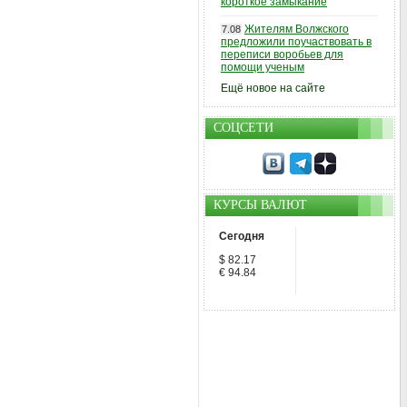
короткое замыкание
Жителям Волжского
7.08
предложили поучаствовать в
переписи воробьев для
помощи ученым
Ещё новое на сайте
СОЦСЕТИ
КУРСЫ ВАЛЮТ
Сегодня
$ 82.17
€ 94.84