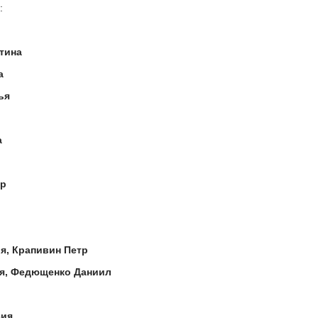
:
тина
а
ья
а
др
я, Крапивин Петр
я, Федющенко Даниил
сия