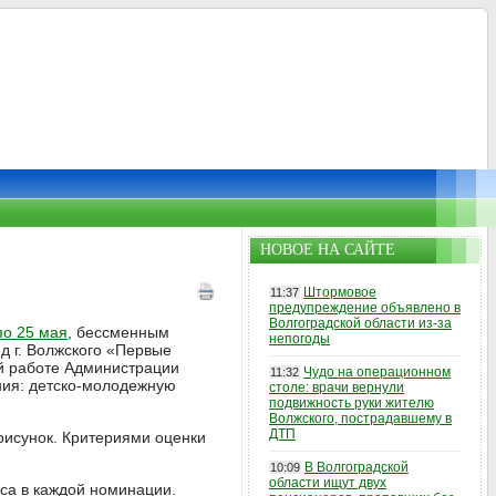
НОВОЕ НА САЙТЕ
Штормовое
11:37
предупреждение объявлено в
Волгоградской области из-за
по 25 мая
, бессменным
непогоды
д г. Волжского «Первые
ой работе Администрации
Чудо на операционном
11:32
ания: детско-молодежную
столе: врачи вернули
подвижность руки жителю
Волжского, пострадавшему в
ДТП
рисунок. Критериями оценки
В Волгоградской
10:09
области ищут двух
рса в каждой номинации.