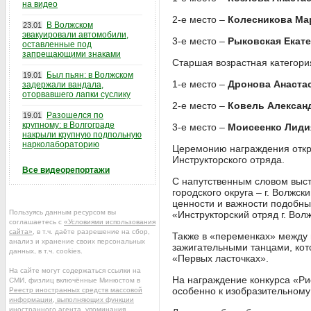
на видео
2-е место –
Колесникова Ма
В Волжском
23.01
эвакуировали автомобили,
3-е место –
Рыковская Екат
оставленные под
запрещающими знаками
Старшая возрастная категори
Был пьян: в Волжском
19.01
1-е место –
Дронова Анаста
задержали вандала,
оторвавшего лапки суслику
2-е место –
Ковель Алексан
Разошелся по
19.01
крупному: в Волгограде
3-е место –
Моисеенко Лиди
накрыли крупную подпольную
нарколабораторию
Церемонию награждения откр
Инструкторского отряда.
Все видеорепортажи
С напутственным словом выст
городского округа – г. Волжск
ценности и важности подобны
Пользуясь данным ресурсом вы
«Инструкторский отряд г. Во
соглашаетесь с
«Условиями использования
сайта»
, в т.ч. даёте разрешение на сбор,
Также в «переменках» между
анализ и хранение своих персональных
зажигательными танцами, кот
данных, в т.ч. cookies.
«Первых ласточках».
На сайте могут содержаться ссылки на
На награждение конкурса «Ри
СМИ, физлиц включённые Минюстом в
особенно к изобразительному 
Реестр иностранных средств массовой
информации, выполняющих функции
иностранного агента
, упоминания