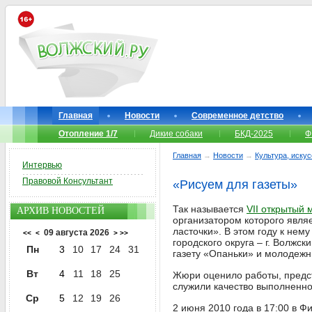
Главная
Новости
Современное детство
Отопление 1/7
Дикие собаки
БКД-2025
Ф
Главная
→
Новости
→
Культура, иску
Интервью
Правовой Консультант
«Рисуем для газеты»
Так называется
VII открытый
АРХИВ НОВОСТЕЙ
организатором которого явля
ласточки». В этом году к не
09 августа 2026
<<
<
>
>>
городского округа – г. Волжс
Пн
3
10
17
24
31
газету «Опаньки» и молодежн
Вт
4
11
18
25
Жюри оценило работы, предст
служили качество выполненно
Ср
5
12
19
26
2 июня 2010 года в 17:00 в Ф