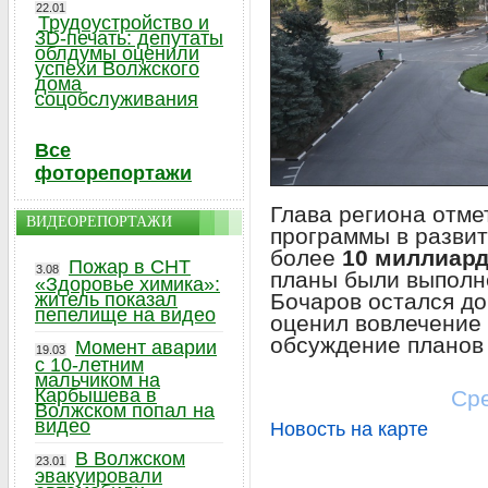
22.01
Трудоустройство и
3D-печать: депутаты
облдумы оценили
успехи Волжского
дома
соцобслуживания
Все
фоторепортажи
Глава региона отме
ВИДЕОРЕПОРТАЖИ
программы в разви
более
10 миллиард
Пожар в СНТ
3.08
планы были выполн
«Здоровье химика»:
Бочаров остался до
житель показал
пепелище на видео
оценил вовлечение 
обсуждение планов 
Момент аварии
19.03
с 10-летним
мальчиком на
Карбышева в
Сре
Волжском попал на
видео
Новость на карте
В Волжском
23.01
эвакуировали