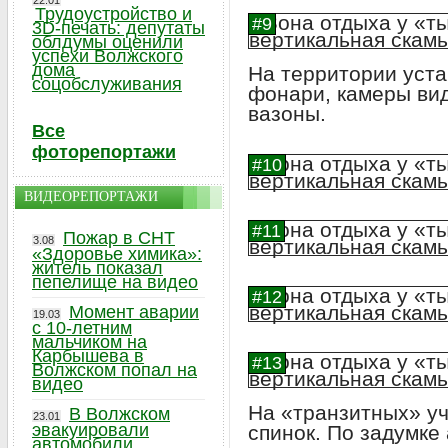
22.01
Трудоустройство и
3D-печать: депутаты
облдумы оценили
успехи Волжского
дома
На территории уст
соцобслуживания
фонари, камеры ви
вазоны.
Все
фоторепортажи
ВИДЕОРЕПОРТАЖИ
Пожар в СНТ
3.08
«Здоровье химика»:
житель показал
пепелище на видео
Момент аварии
19.03
с 10-летним
мальчиком на
Карбышева в
Волжском попал на
видео
На «транзитных» уч
В Волжском
23.01
эвакуировали
спинок. По задумке
автомобили,