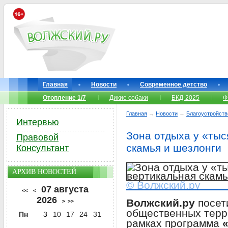
Главная
Новости
Современное детство
Отопление 1/7
Дикие собаки
БКД-2025
Ф
Главная
→
Новости
→
Благоустройств
Интервью
Зона отдыха у «тыс
Правовой
скамья и шезлонги
Консультант
АРХИВ НОВОСТЕЙ
© Волжский.ру
07 августа
<<
<
2026
Волжский.ру
посет
>
>>
общественных терр
Пн
3
10
17
24
31
рамках программа