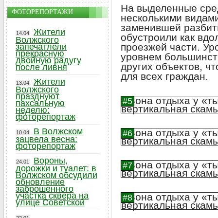
На выделенные сре
ФОТОРЕПОРТАЖИ
несколькими видами
заменившей разбит
Жители
14.04
обустроили как вдол
Волжского
проезжей части. Ур
запечатлели
прекрасную
уровнем большинств
двойную радугу
других объектов, ч
после ливня
для всех граждан.
Жители
13.04
Волжского
празднуют
пахсальную
неделю:
фоторепортаж
В Волжском
10.04
зацвела весна:
фоторепортаж
Вороны,
24.01
дорожки и туалет: в
Волжском обсудили
обновление
заброшенного
участка сквера на
улице Советской