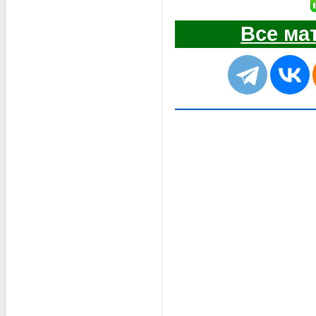
Все ма