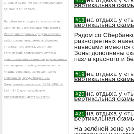
анализ и хранение своих персональных
данных, в т.ч. cookies.
На сайте могут содержаться ссылки на
СМИ, физлиц включённые Минюстом в
Рядом со Сбербанк
Реестр иностранных средств массовой
разноцветных навес
информации, выполняющих функции
навесами имеются с
иностранного агента
, упоминания
Зоны дополнены ск
организаций деятельность которых
пазла красного и бе
приостановлена в связи с осуществлением
ими экстремистской деятельности
или
ликвидированных / запрещённых по
основаниям, предусмотренным
Федеральным законом от 25.07.2002 №
114-ФЗ «О противодействии
экстремистской деятельности»
.
На зелёной зоне уж