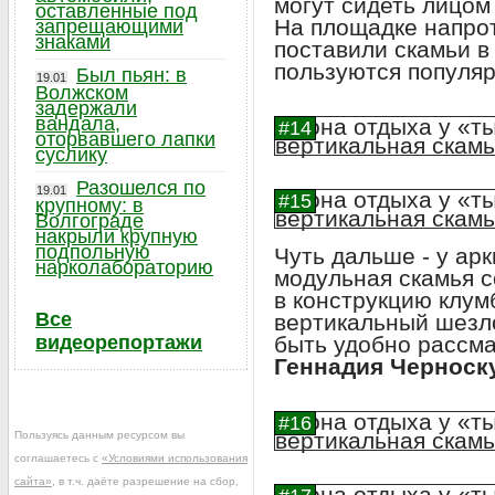
могут сидеть лицом 
оставленные под
На площадке напро
запрещающими
знаками
поставили скамьи в
пользуются популя
Был пьян: в
19.01
Волжском
задержали
вандала,
оторвавшего лапки
суслику
Разошелся по
19.01
крупному: в
Волгограде
накрыли крупную
подпольную
Чуть дальше - у арк
нарколабораторию
модульная скамья с
в конструкцию клум
Все
вертикальный шезл
видеорепортажи
быть удобно рассм
Геннадия Черноск
Пользуясь данным ресурсом вы
соглашаетесь с
«Условиями использования
сайта»
, в т.ч. даёте разрешение на сбор,