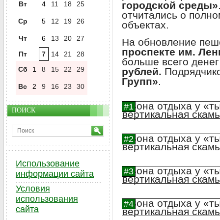
городской среды»
Вт
4
11
18
25
отчитались о полно
Ср
5
12
19
26
объектах.
Чт
6
13
20
27
На обновление пеш
проспекте им. Лен
Пт
7
14
21
28
больше всего денег
Сб
1
8
15
22
29
рублей.
Подрядчик
Групп»
.
Вс
2
9
16
23
30
ПОИСК
Использование
информации сайта
Условия
использования
сайта