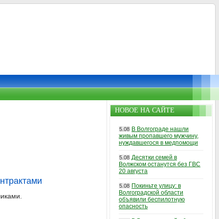
НОВОЕ НА САЙТЕ
В Волгограде нашли
5.08
живым пропавшего мужчину,
нуждавшегося в медпомощи
Десятки семей в
5.08
Волжском останутся без ГВС
20 августа
онтрактами
Покиньте улицу: в
5.08
Волгоградской области
чиками.
объявили беспилотную
опасность