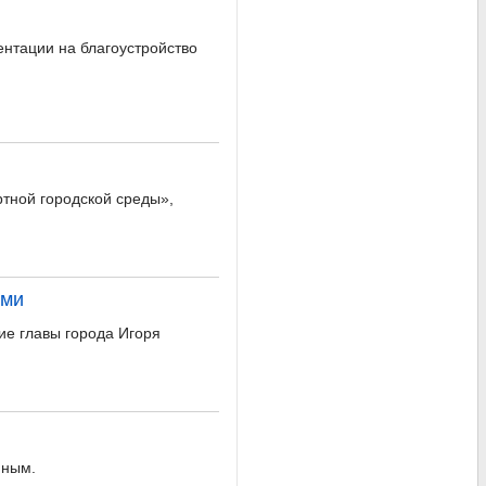
ентации на благоустройство
тной городской среды»,
ами
ие главы города Игоря
нным.