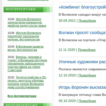
«Комбинат благоустрой
ФОТОРЕПОРТАЖИ
В Волжском скандал вокруг н
Жители Волжского
14.04
30.09.2021 |
Подробнее
запечатлели прекрасную
двойную радугу после ливня
Волжан просят сообщат
Жители Волжского
13.04
празднуют пахсальную
неделю: фоторепортаж
В Волжском на портале «Отк
В Волжском зацвела
10.04
11.11.2020 |
Подробнее
весна: фоторепортаж
Вороны, дорожки и
24.01
туалет: в Волжском обсудили
Уличные художники рас
обновление заброшенного
участка сквера на улице
Росписи являются современн
Советской
12.10.2020 |
Подробнее
Трудоустройство и 3D-
22.01
печать: депутаты облдумы
оценили успехи Волжского
Игорь Воронин высказа
дома соцобслуживания
В минувшую пятницу глава Во
Все фоторепортажи
05.10.2020 |
Подробнее
ВИДЕОРЕПОРТАЖИ