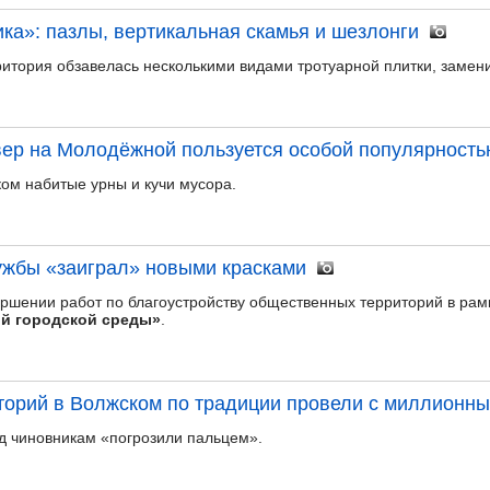
ика»: пазлы, вертикальная скамья и шезлонги
итория обзавелась несколькими видами тротуарной плитки, замен
ер на Молодёжной пользуется особой популярность
ком набитые урны и кучи мусора.
ужбы «заиграл» новыми красками
ершении работ по благоустройству общественных территорий в ра
й городской среды»
.
торий в Волжском по традиции провели с миллионн
д чиновникам «погрозили пальцем».