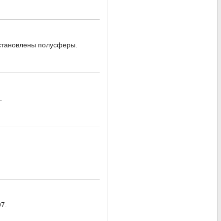
установлены полусферы.
.
7.