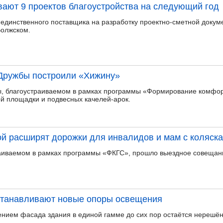
ают 9 проектов благоустройства на следующий год
 единственного поставщика на разработку проектно-сметной докум
Волжском.
 Дружбы построили «Хижину»
бы, благоустраиваемом в рамках программы «Формирование комфор
ой площадки и подвесных качелей-арок.
й расширят дорожки для инвалидов и мам с коляск
раиваемом в рамках программы «ФКГС», прошло выездное совещан
станавливают новые опоры освещения
нием фасада здания в единой гамме до сих пор остаётся нерешё