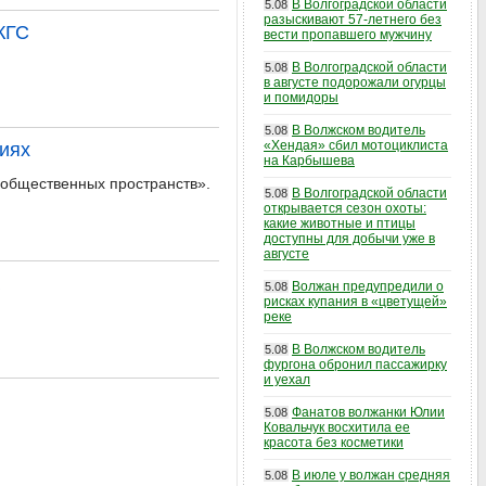
В Волгоградской области
5.08
разыскивают 57-летнего без
КГС
вести пропавшего мужчину
В Волгоградской области
5.08
в августе подорожали огурцы
и помидоры
В Волжском водитель
5.08
«Хендая» сбил мотоциклиста
иях
на Карбышева
 общественных пространств».
В Волгоградской области
5.08
открывается сезон охоты:
какие животные и птицы
доступны для добычи уже в
августе
Волжан предупредили о
5.08
рисках купания в «цветущей»
реке
В Волжском водитель
5.08
фургона обронил пассажирку
и уехал
Фанатов волжанки Юлии
5.08
Ковальчук восхитила ее
красота без косметики
В июле у волжан средняя
5.08