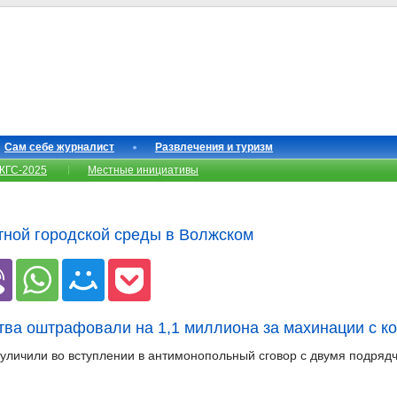
Сам себе журналист
Развлечения и туризм
КГС-2025
Местные инициативы
ной городской среды в Волжском
тва оштрафовали на 1,1 миллиона за махинации с к
личили во вступлении в антимонопольный сговор с двумя подряд