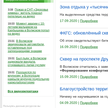
Зона отдыха у «тысячн
Пожар в СНТ «Здоровье
3.08
химика»: житель показал
На выделенные средства терр
пепелище на видео
17.09.2020 |
Подробнее
Момент аварии с 10-
19.03
летним мальчиком на
Карбышева в Волжском попал
ФКГС: обновлённый скв
на видео
Об этом свидетельствуют бит
В Волжском
23.01
эвакуировали автомобили,
16.09.2020 |
Подробнее
оставленные под
запрещающими знаками
Был пьян: в Волжском
Сквер на проспекте Др
19.01
задержали вандала,
оторвавшего лапки суслику
В Волжском отчитались о зав
«Формирование комфортно
Разошелся по
19.01
крупному: в Волгограде
15.09.2020 |
Подробнее
накрыли крупную подпольную
нарколабораторию
Благоустройство терри
Все видеорепортажи
Ничему не научившимся за го
04.09.2020 |
Подробнее
Пользуясь данным ресурсом вы