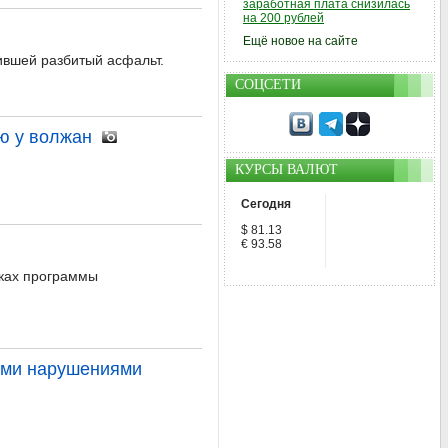
заработная плата снизилась
на 200 рублей
Ещё новое на сайте
ившей разбитый асфальт.
СОЦСЕТИ
ю у волжан
КУРСЫ ВАЛЮТ
Сегодня
$ 81.13
€ 93.58
мках программы
ыми нарушениями