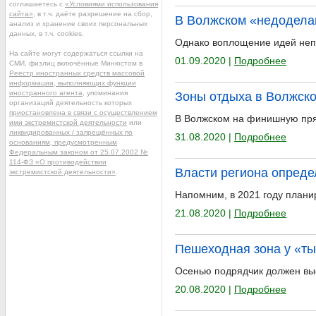
соглашаетесь с
«Условиями использования
сайта»
, в т.ч. даёте разрешение на сбор,
В Волжском «недоделан
анализ и хранение своих персональных
данных, в т.ч. cookies.
Однако воплощение идей непр
На сайте могут содержаться ссылки на
01.09.2020 |
Подробнее
СМИ, физлиц включённые Минюстом в
Реестр иностранных средств массовой
информации, выполняющих функции
иностранного агента
, упоминания
Зоны отдыха в Волжско
организаций деятельность которых
приостановлена в связи с осуществлением
В Волжском на финишную пря
ими экстремистской деятельности
или
ликвидированных / запрещённых по
31.08.2020 |
Подробнее
основаниям, предусмотренным
Федеральным законом от 25.07.2002 №
114-ФЗ «О противодействии
Власти региона опреде
экстремистской деятельности»
.
Напомним, в 2021 году плани
21.08.2020 |
Подробнее
Пешеходная зона у «ты
Осенью подрядчик должен выс
20.08.2020 |
Подробнее