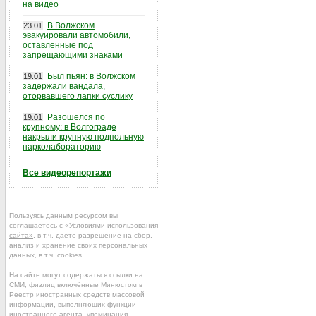
на видео
В Волжском
23.01
эвакуировали автомобили,
оставленные под
запрещающими знаками
Был пьян: в Волжском
19.01
задержали вандала,
оторвавшего лапки суслику
Разошелся по
19.01
крупному: в Волгограде
накрыли крупную подпольную
нарколабораторию
Все видеорепортажи
Пользуясь данным ресурсом вы
соглашаетесь с
«Условиями использования
сайта»
, в т.ч. даёте разрешение на сбор,
анализ и хранение своих персональных
данных, в т.ч. cookies.
На сайте могут содержаться ссылки на
СМИ, физлиц включённые Минюстом в
Реестр иностранных средств массовой
информации, выполняющих функции
иностранного агента
, упоминания