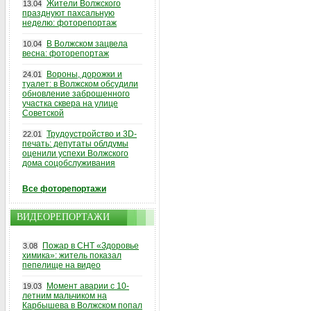
Жители Волжского
13.04
празднуют пахсальную
неделю: фоторепортаж
В Волжском зацвела
10.04
весна: фоторепортаж
Вороны, дорожки и
24.01
туалет: в Волжском обсудили
обновление заброшенного
участка сквера на улице
Советской
Трудоустройство и 3D-
22.01
печать: депутаты облдумы
оценили успехи Волжского
дома соцобслуживания
Все фоторепортажи
ВИДЕОРЕПОРТАЖИ
Пожар в СНТ «Здоровье
3.08
химика»: житель показал
пепелище на видео
Момент аварии с 10-
19.03
летним мальчиком на
Карбышева в Волжском попал