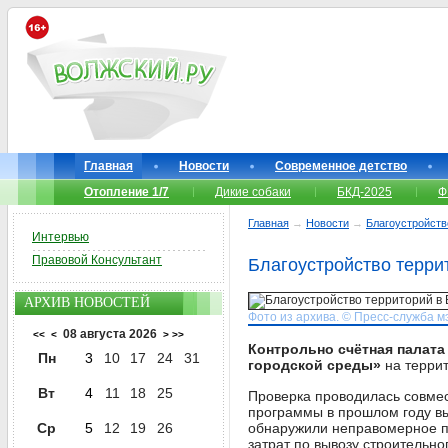
Главная
Новости
Современное детство
Отопление 1/7
Дикие собаки
БКД-2025
Ф
Главная
→
Новости
→
Благоустройств
Интервью
Правовой Консультант
Благоустройство терри
АРХИВ НОВОСТЕЙ
Фото из архива. © Пресс-служба м
08 августа 2026
<<
<
>
>>
Контрольно счётная палат
Пн
3
10
17
24
31
городской среды»
на терри
Вт
4
11
18
25
Проверка проводилась совме
программы в прошлом году в
Ср
5
12
19
26
обнаружили неправомерное п
затрат по вывозу строительно