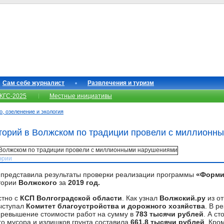
Сам себе журналист
Развлечения и туризм
КГС-2025
Местные инициативы
о, озеленение и экология
торий в Волжском по традиции провели с миллионн
эрии
а
представила результаты проверки реализации программы
«Форми
тории
Волжского
за
2019 год.
стно с
КСП Волгоградской области
. Как узнал
Волжский.ру
из от
ыступал
Комитет благоустройства и дорожного хозяйства
. В р
ревышение стоимости работ на сумму в
783 тысячи рублей
. А с
го мусора и излишков грунта составила
661,8 тысячи рублей
. Кро