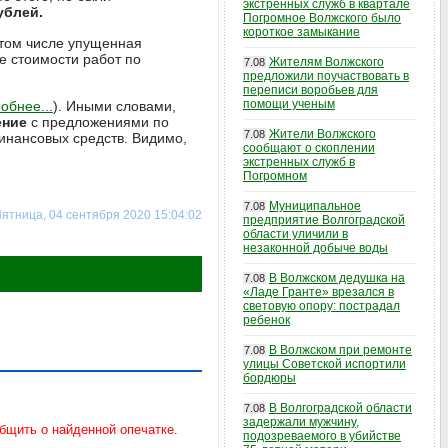
экстренных служб в квартале
ублей.
Погромное Волжского было
короткое замыкание
в том числе упущенная
е стоимости работ по
Жителям Волжского
7.08
предложили поучаствовать в
переписи воробьев для
помощи ученым
обнее...
). Иными словами,
ение
с предложениями по
Жители Волжского
7.08
нансовых средств. Видимо,
сообщают о скоплении
экстренных служб в
Погромном
Муниципальное
7.08
ятница, 04 сентября 2020 15:04:02
предприятие Волгоградской
области уличили в
незаконной добыче воды
В Волжском дедушка на
7.08
«Ладе Гранте» врезался в
световую опору: пострадал
ребенок
В Волжском при ремонте
7.08
улицы Советской испортили
бордюры
В Волгоградской области
7.08
задержали мужчину,
подозреваемого в убийстве