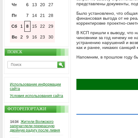
представлены документы, по
Чт
6
13
20
27
Было установлено, что обща
Пт
7
14
21
28
финансовая выгода от не ре
корректировке проектно-смет
Сб
1
8
15
22
29
В КСП пришли к выводу, что 
Вс
2
9
16
23
30
чиновники за год ничему не 
устранению нарушений и воз
как и ранее, никаких санкций
ПОИСК
Напомним, в прошлом году б
Использование информации
сайта
Условия использования сайта
ФОТОРЕПОРТАЖИ
Жители Волжского
14.04
запечатлели прекрасную
двойную радугу после ливня