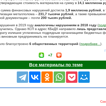
дтверждающие стоимость материалов на сумму в
14,1 миллиона р
я сумма финансовых нарушений достигла
1,9 миллиона рублей
, 
ализации металлолома –
231,7 тысячи рублей
, а также превышени
ной документации – почти
200 тысяч рублей.
нарушения в 2019 году
аналогичны нарушениям в 2018 году
(
подр
научились. Однако КСП в адрес КБиДХ направило
лишь представл
врату излишне уплаченных подрядным организациям бюджетных фи
 к виновным предпринимать не планируется.
ыло благоустроено
6 общественных территорий
(
подробнее...
).
П
+7
Все материалы по теме