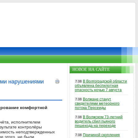
НОВОЕ НА САЙТЕ
ыми нарушениями
В Волгоградской области
7.08
объявлена беспилотная
опасность ночью 7 августа
Волжане станут
7.08
свидетелями метеорного
рование комфортной
потока Персеиды
В Волжском 73-летний
7.08
водитель сбил пьяного
чёта, исполнителем
пешехода на переходе
езультате контролёры
тоимость неподтвержденных
Причиной скопления
7.08
ме этого, не были