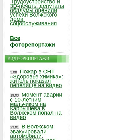
Трудоустройство и
3D-печать: депутаты
облдумы оценили
успехи Волжского
дома
соцобслуживания
Все
фоторепортажи
ВИДЕОРЕПОРТАЖИ
Пожар в СНТ
3.08
«Здоровье химика»:
житель показал
пепелище на видео
Момент аварии
19.03
с 10-летним
мальчиком на
Карбышева в
Волжском попал на
видео
В Волжском
23.01
эвакуировали
автомобили,