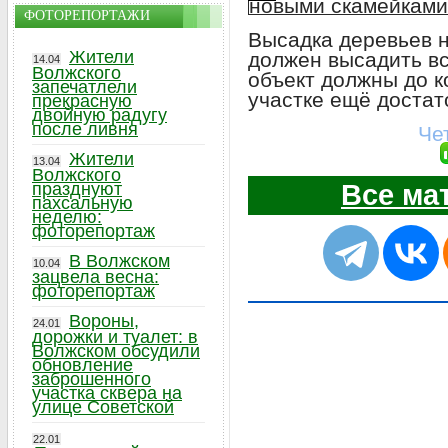
ФОТОРЕПОРТАЖИ
Высадка деревьев 
Жители
должен высадить в
14.04
Волжского
объект должны до 
запечатлели
участке ещё достат
прекрасную
двойную радугу
после ливня
Че
Жители
13.04
Волжского
празднуют
Все ма
пахсальную
неделю:
фоторепортаж
В Волжском
10.04
зацвела весна:
фоторепортаж
Вороны,
24.01
дорожки и туалет: в
Волжском обсудили
обновление
заброшенного
участка сквера на
улице Советской
22.01