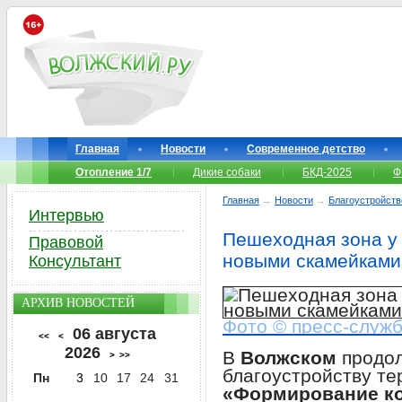
Главная
Новости
Современное детство
Отопление 1/7
Дикие собаки
БКД-2025
Ф
Главная
→
Новости
→
Благоустройств
Интервью
Пешеходная зона у
Правовой
новыми скамейками
Консультант
АРХИВ НОВОСТЕЙ
Фото © пресс-служ
06 августа
<<
<
2026
В
Волжском
продо
>
>>
благоустройству те
Пн
3
10
17
24
31
«Формирование к