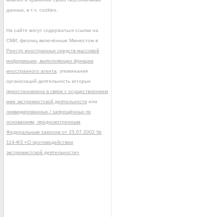
данных, в т.ч. cookies.
На сайте могут содержаться ссылки на
СМИ, физлиц включённые Минюстом в
Реестр иностранных средств массовой
информации, выполняющих функции
иностранного агента
, упоминания
организаций деятельность которых
приостановлена в связи с осуществлением
ими экстремистской деятельности
или
ликвидированных / запрещённых по
основаниям, предусмотренным
Федеральным законом от 25.07.2002 №
114-ФЗ «О противодействии
экстремистской деятельности»
.