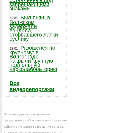
оставленные под
запрещающими
знаками
Был пьян: в
19.01
Волжском
задержали
вандала,
оторвавшего лапки
суслику
Разошелся по
19.01
крупному: в
Волгограде
накрыли крупную
подпольную
нарколабораторию
Все
видеорепортажи
Пользуясь данным ресурсом вы
соглашаетесь с
«Условиями использования
сайта»
, в т.ч. даёте разрешение на сбор,
анализ и хранение своих персональных