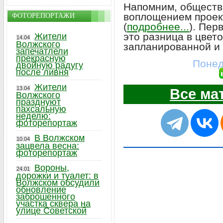
Напомним, обществ
воплощением проек
ФОТОРЕПОРТАЖИ
(
подробнее...
). Пер
это разница в цвет
Жители
14.04
Волжского
запланированной и 
запечатлели
прекрасную
Понед
двойную радугу
после ливня
Жители
13.04
Все ма
Волжского
празднуют
пахсальную
неделю:
фоторепортаж
В Волжском
10.04
зацвела весна:
фоторепортаж
Вороны,
24.01
дорожки и туалет: в
Волжском обсудили
обновление
заброшенного
участка сквера на
улице Советской