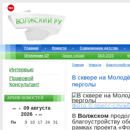
Главная
Новости
Современное детство
Отопление 1/7
Дикие собаки
БКД-2025
Ф
Главная
→
Новости
→
Благоустройств
Интервью
В сквере на Молодё
Правовой
перголы
Консультант
АРХИВ НОВОСТЕЙ
Фото © пресс-служ
09 августа
<<
<
2026
В
Волжском
продо
>
>>
благоустройству о
Пн
3
10
17
24
31
рамках проекта «Ф