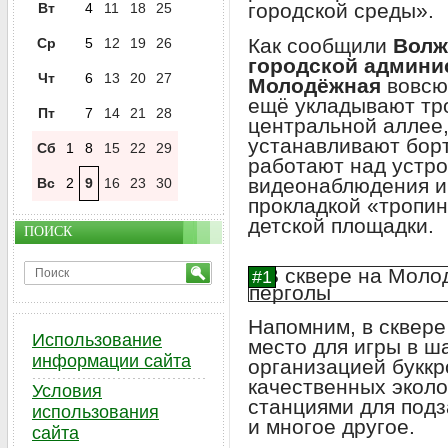
городской среды».
Вт
4
11
18
25
Как сообщили
Волж
Ср
5
12
19
26
городской админи
Чт
6
13
20
27
Молодёжная
вовсю 
ещё укладывают тр
Пт
7
14
21
28
центральной аллее
устанавливают бор
Сб
1
8
15
22
29
работают над устр
видеонаблюдения и 
Вс
2
9
16
23
30
прокладкой «тропин
детской площадки.
ПОИСК
Напомним, в сквере
Использование
место для игры в ш
информации сайта
организацией буккр
качественных эколо
Условия
станциями для подз
использования
и многое другое.
сайта