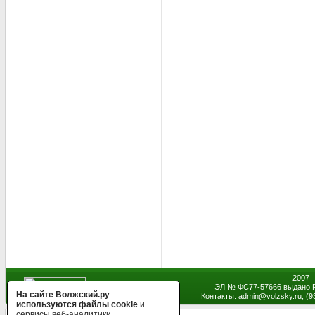
2007 
ЭЛ № ФС77-57666 выдано Р
На сайте Волжский.ру
Контакты: admin
@
volzsky.ru, (
используются файлы cookie
и
сервисы веб-аналитики