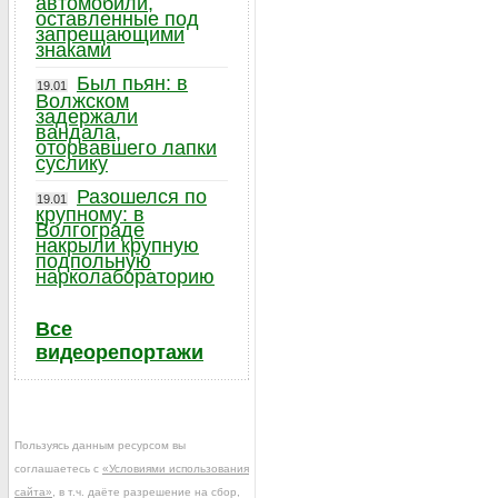
автомобили,
оставленные под
запрещающими
знаками
Был пьян: в
19.01
Волжском
задержали
вандала,
оторвавшего лапки
суслику
Разошелся по
19.01
крупному: в
Волгограде
накрыли крупную
подпольную
нарколабораторию
Все
видеорепортажи
Пользуясь данным ресурсом вы
соглашаетесь с
«Условиями использования
сайта»
, в т.ч. даёте разрешение на сбор,