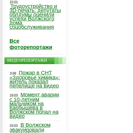
22.01
Трудоустройство и
3D-печать: депутаты
облдумы оценили
успехи Волжского
дома
соцобслуживания
Все
фоторепортажи
ВИДЕОРЕПОРТАЖИ
Пожар в СНТ
3.08
«Здоровье химика»:
житель показал
пепелище на видео
Момент аварии
19.03
с 10-летним
мальчиком на
Карбышева в
Волжском попал на
видео
В Волжском
23.01
эвакуировали