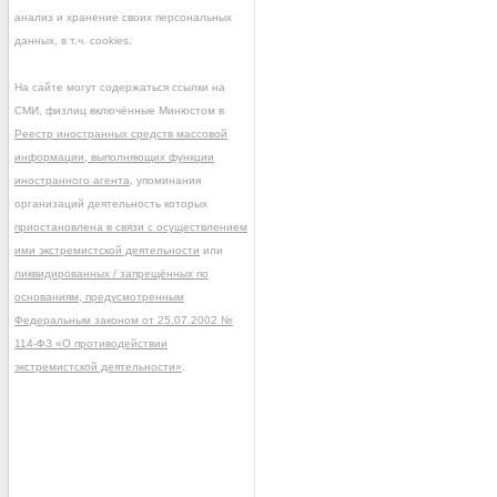
анализ и хранение своих персональных
данных, в т.ч. cookies.
На сайте могут содержаться ссылки на
СМИ, физлиц включённые Минюстом в
Реестр иностранных средств массовой
информации, выполняющих функции
иностранного агента
, упоминания
организаций деятельность которых
приостановлена в связи с осуществлением
ими экстремистской деятельности
или
ликвидированных / запрещённых по
основаниям, предусмотренным
Федеральным законом от 25.07.2002 №
114-ФЗ «О противодействии
экстремистской деятельности»
.