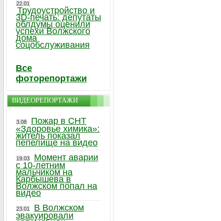
22.01
Трудоустройство и
3D-печать: депутаты
облдумы оценили
успехи Волжского
дома
соцобслуживания
Все
фоторепортажи
ВИДЕОРЕПОРТАЖИ
Пожар в СНТ
3.08
«Здоровье химика»:
житель показал
пепелище на видео
Момент аварии
19.03
с 10-летним
мальчиком на
Карбышева в
Волжском попал на
видео
В Волжском
23.01
эвакуировали