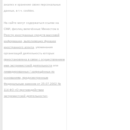
анализ и хранение своих персональных
данных, в т.ч. cookies.
На сайте могут содержаться ссылки на
СМИ, физлиц включённые Минюстом в
Реестр иностранных средств массовой
информации, выполняющих функции
иностранного агента
, упоминания
организаций деятельность которых
приостановлена в связи с осуществлением
ими экстремистской деятельности
или
ликвидированных / запрещённых по
основаниям, предусмотренным
Федеральным законом от 25.07.2002 №
114-ФЗ «О противодействии
экстремистской деятельности»
.