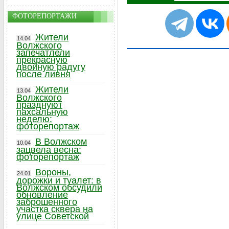
ФОТОРЕПОРТАЖИ
Жители
14.04
Волжского
запечатлели
прекрасную
двойную радугу
после ливня
Жители
13.04
Волжского
празднуют
пахсальную
неделю:
фоторепортаж
В Волжском
10.04
зацвела весна:
фоторепортаж
Вороны,
24.01
дорожки и туалет: в
Волжском обсудили
обновление
заброшенного
участка сквера на
улице Советской