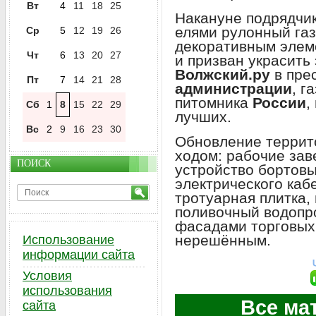
Вт
4
11
18
25
Накануне подрядчик
елями рулонный газ
Ср
5
12
19
26
декоративным элем
Чт
6
13
20
27
и призван украсить
Волжский.ру
в пре
Пт
7
14
21
28
администрации
, г
питомника
России
,
Сб
1
8
15
22
29
лучших.
Вс
2
9
16
23
30
Обновление террит
ходом: рабочие за
ПОИСК
устройство бортовы
электрического каб
тротуарная плитка,
поливочный водопро
фасадами торговых 
нерешённым.
Использование
информации сайта
Условия
использования
Все ма
сайта