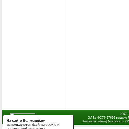
2007 
ЭЛ № ФС77-57666 выдано Р
На сайте Волжский.ру
Контакты: admin
@
volzsky.ru, (
используются файлы cookie
и
сервисы веб-аналитики