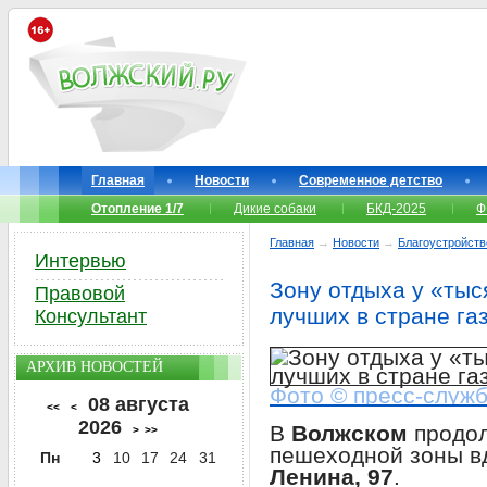
Главная
Новости
Современное детство
Отопление 1/7
Дикие собаки
БКД-2025
Ф
Главная
→
Новости
→
Благоустройств
Интервью
Зону отдыха у «тыс
Правовой
лучших в стране га
Консультант
АРХИВ НОВОСТЕЙ
Фото © пресс-служ
08 августа
<<
<
2026
В
Волжском
продо
>
>>
пешеходной зоны в
Пн
3
10
17
24
31
Ленина, 97
.