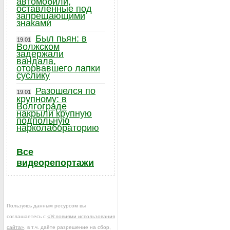
автомобили,
оставленные под
запрещающими
знаками
Был пьян: в
19.01
Волжском
задержали
вандала,
оторвавшего лапки
суслику
Разошелся по
19.01
крупному: в
Волгограде
накрыли крупную
подпольную
нарколабораторию
Все
видеорепортажи
Пользуясь данным ресурсом вы
соглашаетесь с
«Условиями использования
сайта»
, в т.ч. даёте разрешение на сбор,