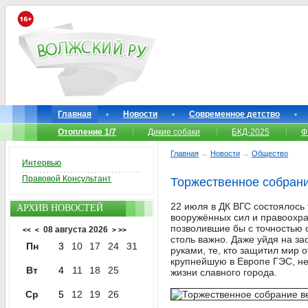
Главная
Новости
Современное детство
Отопление 1/7
Дикие собаки
БКД-2025
Ф
Главная
→
Новости
→
Общество
Интервью
Правовой Консультант
Торжественное собран
22 июля в ДК ВГС состоялось
АРХИВ НОВОСТЕЙ
вооружённых сил и правоохра
позволившие бы с точностью с
08 августа 2026
<<
<
>
>>
столь важно. Даже уйдя на з
Пн
3
10
17
24
31
руками, те, кто защитил мир 
крупнейшую в Европе ГЭС, не
Вт
4
11
18
25
жизни славного города.
Ср
5
12
19
26