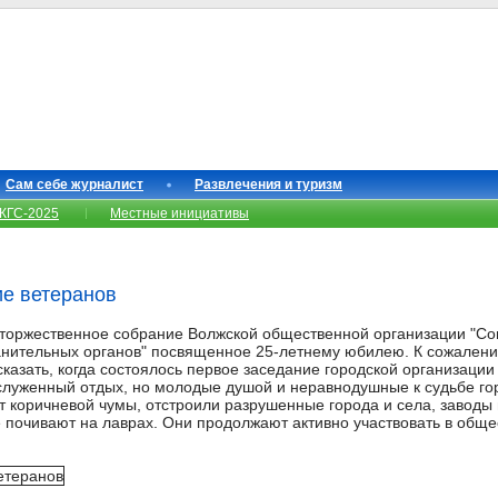
Сам себе журналист
Развлечения и туризм
КГС-2025
Местные инициативы
ие ветеранов
 торжественное собрание Волжской общественной организации "Сов
нительных органов" посвященное 25-летнему юбилею. К сожалени
казать, когда состоялось первое заседание городской организации 
аслуженный отдых, но молодые душой и неравнодушные к судьбе го
от коричневой чумы, отстроили разрушенные города и села, заводы
 почивают на лаврах. Они продолжают активно участвовать в обще