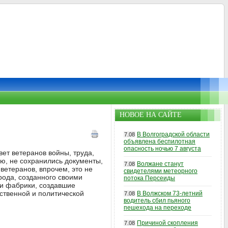
НОВОЕ НА САЙТЕ
В Волгоградской области
7.08
объявлена беспилотная
опасность ночью 7 августа
ет ветеранов войны, труда,
ю, не сохранились документы,
Волжане станут
7.08
ветеранов, впрочем, это не
свидетелями метеорного
рода, созданного своими
потока Персеиды
 и фабрики, создавшие
ственной и политической
В Волжском 73-летний
7.08
водитель сбил пьяного
пешехода на переходе
Причиной скопления
7.08