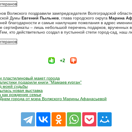
нов Волжского поздравили зампредседателя Волгоградской облас
дской Думы
Евгений Пыльнев
, глава городского округа
Марина Аф
нней благодарности и самые наилучшие пожелания в адрес именин
е сертификаты – лишь небольшой перечень подарков, врученных 
Тем, кто действительно создал в пустынной степи город-сад, наш 
+2
и пластилиновый макет города
листики подарили книги "Мамаев курган"
д моей судьбы
ылась новая выставка
 как рождение семьи
 Днем города от мэра Волжского Марины Афанасьевой