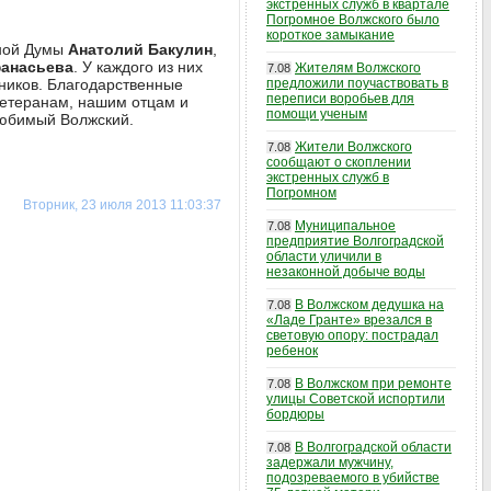
экстренных служб в квартале
Погромное Волжского было
короткое замыкание
тной Думы
Анатолий Бакулин
,
анасьева
. У каждого из них
Жителям Волжского
7.08
ников. Благодарственные
предложили поучаствовать в
переписи воробьев для
ветеранам, нашим отцам и
помощи ученым
любимый Волжский.
Жители Волжского
7.08
сообщают о скоплении
экстренных служб в
Погромном
Вторник, 23 июля 2013 11:03:37
Муниципальное
7.08
предприятие Волгоградской
области уличили в
незаконной добыче воды
В Волжском дедушка на
7.08
«Ладе Гранте» врезался в
световую опору: пострадал
ребенок
В Волжском при ремонте
7.08
улицы Советской испортили
бордюры
В Волгоградской области
7.08
задержали мужчину,
подозреваемого в убийстве