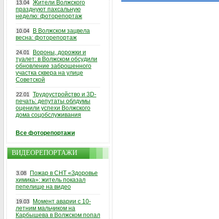
Жители Волжского
13.04
празднуют пахсальную
неделю: фоторепортаж
В Волжском зацвела
10.04
весна: фоторепортаж
Вороны, дорожки и
24.01
туалет: в Волжском обсудили
обновление заброшенного
участка сквера на улице
Советской
Трудоустройство и 3D-
22.01
печать: депутаты облдумы
оценили успехи Волжского
дома соцобслуживания
Все фоторепортажи
ВИДЕОРЕПОРТАЖИ
Пожар в СНТ «Здоровье
3.08
химика»: житель показал
пепелище на видео
Момент аварии с 10-
19.03
летним мальчиком на
Карбышева в Волжском попал