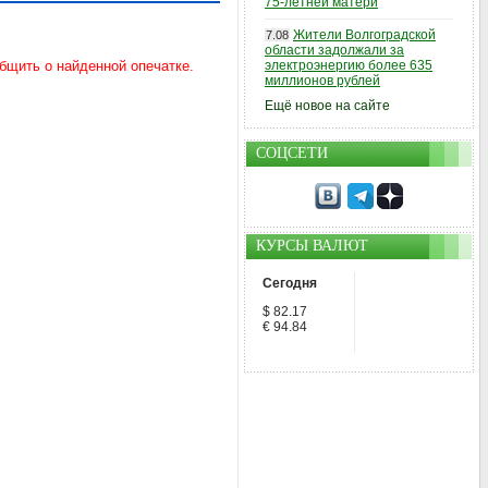
75-летней матери
Жители Волгоградской
7.08
области задолжали за
электроэнергию более 635
миллионов рублей
Ещё новое на сайте
СОЦСЕТИ
КУРСЫ ВАЛЮТ
Сегодня
$ 82.17
€ 94.84