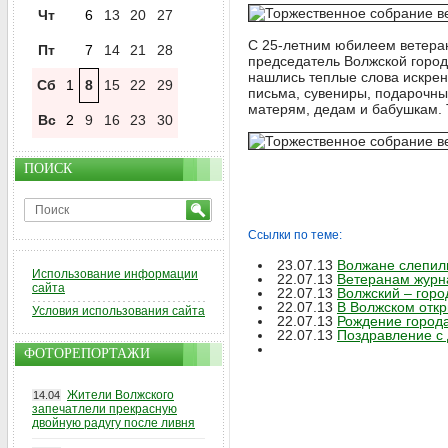
Чт
6
13
20
27
С 25-летним юбилеем ветера
Пт
7
14
21
28
председатель Волжской горо
нашлись теплые слова искре
Сб
1
8
15
22
29
письма, сувениры, подарочны
матерям, дедам и бабушкам. 
Вс
2
9
16
23
30
ПОИСК
Ссылки по теме:
23.07.13
Волжане слепил
Использование информации
22.07.13
Ветеранам журна
сайта
22.07.13
Волжский – горо
22.07.13
В Волжском откр
Условия использования сайта
22.07.13
Рождение города
22.07.13
Поздравление с
ФОТОРЕПОРТАЖИ
Жители Волжского
14.04
запечатлели прекрасную
двойную радугу после ливня