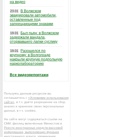
на видео
В Волжском
23.01
эвакуировали автомобили,
оставленные под
запрещающими знаками
Был пьян: в Волжском
19.01
задержали вандала,
оторвавшего лапки суслику
Разошелся по
19.01
крупному: в Волгограде
накрыли крупную подпольную
нарколабораторию
Все видеорепортажи
Пользуясь данным ресурсом вы
соглашаетесь с
«Условиями использования
сайта»
, в т.ч. даёте разрешение на сбор,
анализ и хранение своих персональных
данных, в т.ч. cookies.
На сайте могут содержаться ссылки на
СМИ, физлиц включённые Минюстом в
Реестр иностранных средств массовой
информации, выполняющих функции
иностранного агента
, упоминания