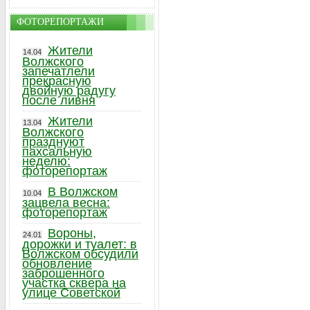
ФОТОРЕПОРТАЖИ
Жители
14.04
Волжского
запечатлели
прекрасную
двойную радугу
после ливня
Жители
13.04
Волжского
празднуют
пахсальную
неделю:
фоторепортаж
В Волжском
10.04
зацвела весна:
фоторепортаж
Вороны,
24.01
дорожки и туалет: в
Волжском обсудили
обновление
заброшенного
участка сквера на
улице Советской