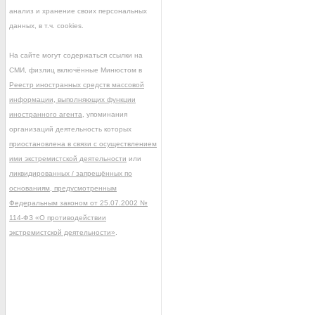
анализ и хранение своих персональных
данных, в т.ч. cookies.
На сайте могут содержаться ссылки на
СМИ, физлиц включённые Минюстом в
Реестр иностранных средств массовой
информации, выполняющих функции
иностранного агента
, упоминания
организаций деятельность которых
приостановлена в связи с осуществлением
ими экстремистской деятельности
или
ликвидированных / запрещённых по
основаниям, предусмотренным
Федеральным законом от 25.07.2002 №
114-ФЗ «О противодействии
экстремистской деятельности»
.