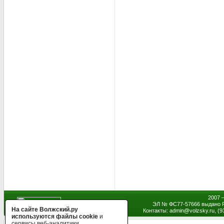
2007 
ЭЛ № ФС77-57666 выдано Р
На сайте Волжский.ру
Контакты: admin
@
volzsky.ru, (
используются файлы cookie
и
сервисы веб-аналитики