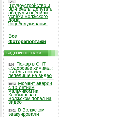
22.01
Трудоустройство и
3D-печать: депутаты
облдумы оценили
успехи Волжского
дома
соцобслуживания
Все
фоторепортажи
ВИДЕОРЕПОРТАЖИ
Пожар в СНТ
3.08
«Здоровье химика»:
житель показал
пепелище на видео
Момент аварии
19.03
с 10-летним
мальчиком на
Карбышева в
Волжском попал на
видео
В Волжском
23.01
эвакуировали