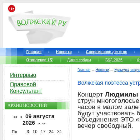
Главная
Новости
Современное детство
Отопление 1/7
Дикие собаки
БКД-2025
Ф
Главная
→
Новости
→
Культура, иску
Интервью
Волжская поэтесса уст
Правовой
Консультант
Концерт
Людмилы 
струн многоголосье
АРХИВ НОВОСТЕЙ
часов в малом зале
будут участвовать 
09 августа
<<
<
объединения ЭТО «
2026
>
>>
вечер свободный.
Пн
3
10
17
24
31