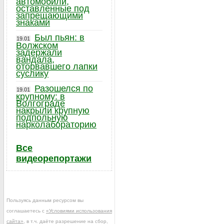
автомобили,
оставленные под
запрещающими
знаками
Был пьян: в
19.01
Волжском
задержали
вандала,
оторвавшего лапки
суслику
Разошелся по
19.01
крупному: в
Волгограде
накрыли крупную
подпольную
нарколабораторию
Все
видеорепортажи
Пользуясь данным ресурсом вы
соглашаетесь с
«Условиями использования
сайта»
, в т.ч. даёте разрешение на сбор,