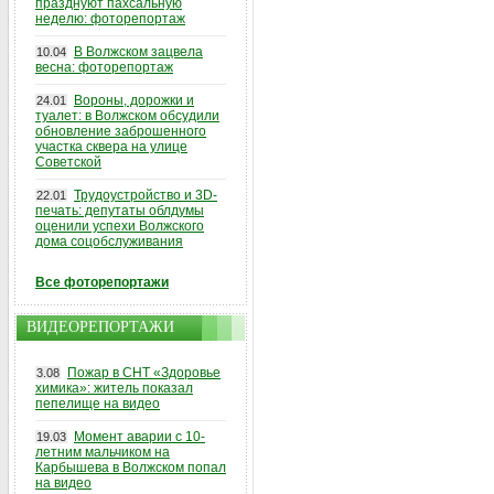
празднуют пахсальную
неделю: фоторепортаж
В Волжском зацвела
10.04
весна: фоторепортаж
Вороны, дорожки и
24.01
туалет: в Волжском обсудили
обновление заброшенного
участка сквера на улице
Советской
Трудоустройство и 3D-
22.01
печать: депутаты облдумы
оценили успехи Волжского
дома соцобслуживания
Все фоторепортажи
ВИДЕОРЕПОРТАЖИ
Пожар в СНТ «Здоровье
3.08
химика»: житель показал
пепелище на видео
Момент аварии с 10-
19.03
летним мальчиком на
Карбышева в Волжском попал
на видео