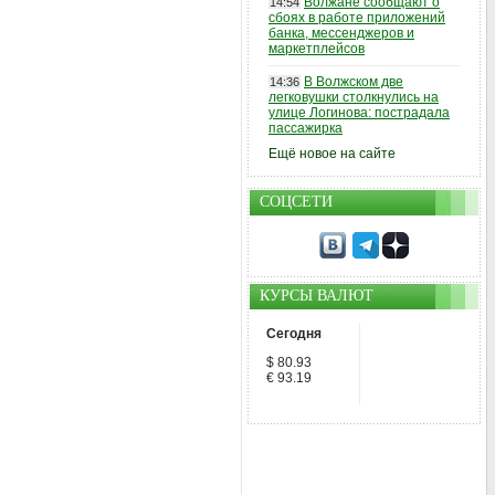
Волжане сообщают о
14:54
сбоях в работе приложений
банка, мессенджеров и
маркетплейсов
В Волжском две
14:36
легковушки столкнулись на
улице Логинова: пострадала
пассажирка
Ещё новое на сайте
СОЦСЕТИ
КУРСЫ ВАЛЮТ
Сегодня
$ 80.93
€ 93.19