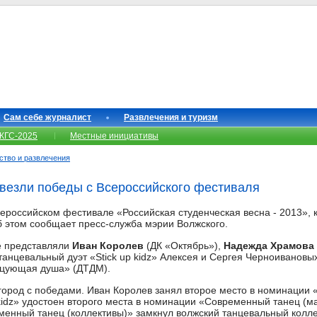
Сам себе журналист
Развлечения и туризм
КГС-2025
Местные инициативы
сство и развлечения
везли победы с Всероссийского фестиваля
сероссийском фестивале «Российская студенческая весна - 2013», 
Об этом сообщает пресс-служба мэрии Волжского.
е представляли
Иван Королев
(ДК «Октябрь»),
Надежда Храмова
танцевальный дуэт «Stick up kidz» Алексея и Сергея Черноивановых
нцующая душа» (ДТДМ).
город с победами. Иван Королев занял второе место в номинации 
 kidz» удостоен второго места в номинации «Современный танец (
менный танец (коллективы)» замкнул волжский танцевальный колл