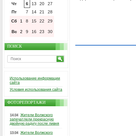
Чт
6
13
20
27
Пт
7
14
21
28
Сб
1
8
15
22
29
Вс
2
9
16
23
30
ПОИСК
Использование информации
сайта
Условия использования сайта
ФОТОРЕПОРТАЖИ
Жители Волжского
14.04
запечатлели прекрасную
двойную радугу после ливня
Жители Волжского
13.04