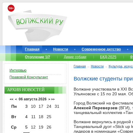
Главная
Новости
Современное детство
Отопление 1/7
Дикие собаки
БКД-2025
Ф
Главная
→
Новости
→
Культура, иску
Интервью
Правовой Консультант
Волжские студенты при
Волжане участвовали в XXI В
АРХИВ НОВОСТЕЙ
Ульяновске с 15 по 20 мая. 
06 августа 2026
<<
<
>
>>
Город Волжский на фестивал
Пн
3
10
17
24
31
Алексей Переверзев
(ВГИ), 
танцевальный коллектив «Та
Вт
4
11
18
25
Волжане вернулись в родной 
Танцевальный дуэт «Stick up
Ср
5
12
19
26
лидеров в номинации «Совре