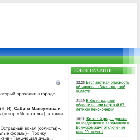
НОВОЕ НА САЙТЕ
Беспилотная опасность
22:25
объявлена в Волгоградской
области
который проходил в городе
В Волгоградской
21:19
области нашли мертвой 87-
(ВГИ),
Сабина Мансумова и
летнюю пенсионерку
 (центр «Мечтатель»), а также
Жителей ряда адресов
18:11
на Медведева и Карбышева в
Волжском ждут отключения
«Эстрадный вокал (солисты)».
газа 20 августа
малые формы)». Тройку
ектив «Танцующая душа».