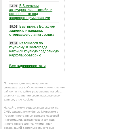
В Волжском
23.01
эвакуировали автомобили,
оставленные под
запрещающими знаками
Был пьян: в Волжском
19.01
задержали вандала,
оторвавшего лапки суслику
Разошелся по
19.01
крупному: в Волгограде
накрыли крупную подпольную
нарколабораторию
Все видеорепортажи
Пользуясь данным ресурсом вы
соглашаетесь с
«Условиями использования
сайта»
, в т.ч. даёте разрешение на сбор,
анализ и хранение своих персональных
данных, в т.ч. cookies.
На сайте могут содержаться ссылки на
СМИ, физлиц включённые Минюстом в
Реестр иностранных средств массовой
информации, выполняющих функции
иностранного агента
, упоминания
организаций деятельность которых