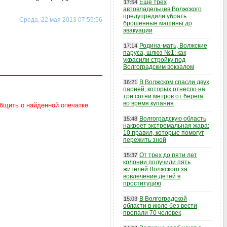
Еще трех
17:54
автовладельцев Волжского
предупредили убрать
Среда, 22 мая 2013 07:59:56
брошенные машины до
эвакуации
Родина-мать, Волжские
17:14
паруса, шлюз №1: как
украсили стройку под
Волгоградским вокзалом
В Волжском спасли двух
16:21
парней, которых отнесло на
три сотни метров от берега
во время купания
Волгоградскую область
15:48
накроет экстремальная жара:
10 правил, которые помогут
пережить зной
От трех до пяти лет
15:37
колонии получили пять
жителей Волжского за
вовлечение детей в
проституцию
В Волгоградской
15:03
области в июле без вести
пропали 70 человек