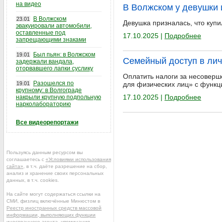
на видео
В Волжском у девушки 
В Волжском
23.01
Девушка призналась, что купи
эвакуировали автомобили,
оставленные под
17.10.2025 |
Подробнее
запрещающими знаками
Был пьян: в Волжском
19.01
Семейный доступ в лич
задержали вандала,
оторвавшего лапки суслику
Оплатить налоги за несовер
Разошелся по
19.01
для физических лиц» с функ
крупному: в Волгограде
17.10.2025 |
Подробнее
накрыли крупную подпольную
нарколабораторию
Все видеорепортажи
Пользуясь данным ресурсом вы
соглашаетесь с
«Условиями использования
сайта»
, в т.ч. даёте разрешение на сбор,
анализ и хранение своих персональных
данных, в т.ч. cookies.
На сайте могут содержаться ссылки на
СМИ, физлиц включённые Минюстом в
Реестр иностранных средств массовой
информации, выполняющих функции
иностранного агента
, упоминания