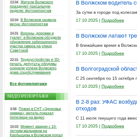
В Волжском водитель с
Жители Волжского
13.04
празднуют пахсальную
неделю: фоторепортаж
За сутки в городе под колеса
В Волжском зацвела
17.10.2025 |
Подробнее
10.04
весна: фоторепортаж
Вороны, дорожки и
24.01
В Волжском латают тре
туалет: в Волжском обсудили
обновление заброшенного
В ближайшее время в Волжск
участка сквера на улице
Советской
17.10.2025 |
Подробнее
Трудоустройство и 3D-
22.01
печать: депутаты облдумы
В Волгоградской облас
оценили успехи Волжского
дома соцобслуживания
С 25 сентября по 15 октября
Все фоторепортажи
17.10.2025 |
Подробнее
ВИДЕОРЕПОРТАЖИ
В 2-8 раз: УФАС возбу
отходов
Пожар в СНТ «Здоровье
3.08
химика»: житель показал
пепелище на видео
С 11 июля текущего года вмес
17.10.2025 |
Подробнее
Момент аварии с 10-
19.03
летним мальчиком на
Карбышева в Волжском попал