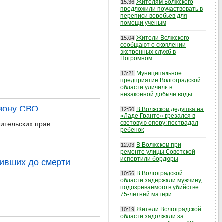
Жителям Волжского
15:36
предложили поучаствовать в
переписи воробьев для
помощи ученым
Жители Волжского
15:04
сообщают о скоплении
экстренных служб в
Погромном
Муниципальное
13:21
предприятие Волгоградской
области уличили в
незаконной добыче воды
 зону СВО
В Волжском дедушка на
12:50
«Ладе Гранте» врезался в
световую опору: пострадал
ительских прав.
ребенок
В Волжском при
12:03
ремонте улицы Советской
испортили бордюры
бивших до смерти
В Волгоградской
10:56
области задержали мужчину,
подозреваемого в убийстве
75-летней матери
Жители Волгоградской
10:19
области задолжали за