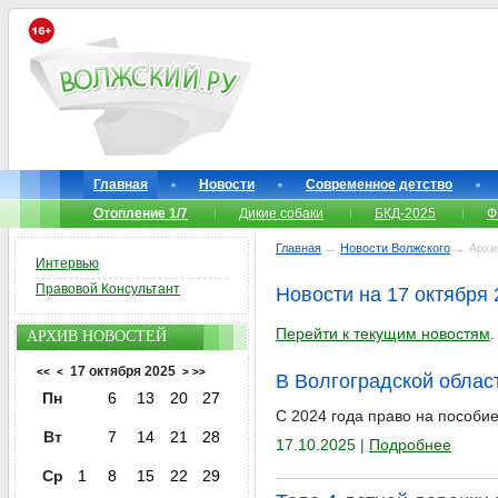
Главная
Новости
Современное детство
Отопление 1/7
Дикие собаки
БКД-2025
Ф
Главная
→
Новости Волжского
→ Архи
Интервью
Правовой Консультант
Новости на 17 октября 
Перейти к текущим новостям
.
АРХИВ НОВОСТЕЙ
17 октября 2025
<<
<
>
>>
В Волгоградской облас
Пн
6
13
20
27
С 2024 года право на пособие
Вт
7
14
21
28
17.10.2025 |
Подробнее
Ср
1
8
15
22
29