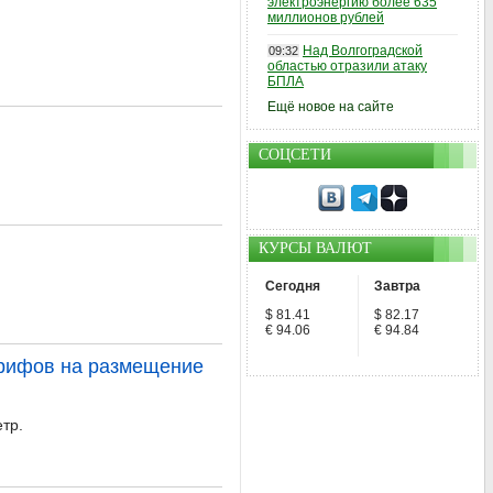
электроэнергию более 635
миллионов рублей
Над Волгоградской
09:32
областью отразили атаку
БПЛА
Ещё новое на сайте
СОЦСЕТИ
КУРСЫ ВАЛЮТ
Сегодня
Завтра
$ 81.41
$ 82.17
€ 94.06
€ 94.84
тарифов на размещение
тр.