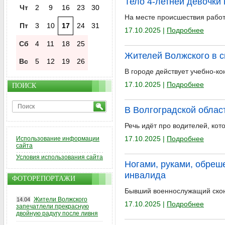
Тело 4-летней девочки 
Чт
2
9
16
23
30
На месте происшествия работ
Пт
3
10
17
24
31
17.10.2025 |
Подробнее
Сб
4
11
18
25
Жителей Волжского в с
Вс
5
12
19
26
В городе действует учебно-ко
17.10.2025 |
Подробнее
ПОИСК
В Волгоградской облас
Речь идёт про водителей, кот
17.10.2025 |
Подробнее
Использование информации
сайта
Условия использования сайта
Ногами, руками, обреш
инвалида
ФОТОРЕПОРТАЖИ
Бывший военнослужащий скон
Жители Волжского
14.04
17.10.2025 |
Подробнее
запечатлели прекрасную
двойную радугу после ливня