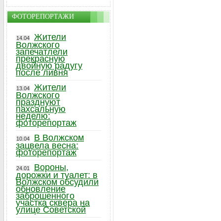
ФОТОРЕПОРТАЖИ
Жители
14.04
Волжского
запечатлели
прекрасную
двойную радугу
после ливня
Жители
13.04
Волжского
празднуют
пахсальную
неделю:
фоторепортаж
В Волжском
10.04
зацвела весна:
фоторепортаж
Вороны,
24.01
дорожки и туалет: в
Волжском обсудили
обновление
заброшенного
участка сквера на
улице Советской