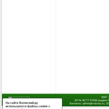
2007 
ЭЛ № ФС77-57666 выдано Р
На сайте Волжский.ру
Контакты: admin
@
volzsky.ru, (
используются файлы cookie
и