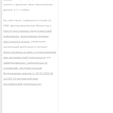
анализ и хранение своих персональных
данных, в т.ч. cookies.
На сайте могут содержаться ссылки на
СМИ, физлиц включённые Минюстом в
Реестр иностранных средств массовой
информации, выполняющих функции
иностранного агента
, упоминания
организаций деятельность которых
приостановлена в связи с осуществлением
ими экстремистской деятельности
или
ликвидированных / запрещённых по
основаниям, предусмотренным
Федеральным законом от 25.07.2002 №
114-ФЗ «О противодействии
экстремистской деятельности»
.