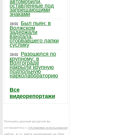
автомобили,
оставленные под
запрещающими
знаками
Был пьян: в
19.01
Волжском
задержали
вандала,
оторвавшего лапки
суслику
Разошелся по
19.01
крупному: в
Волгограде
накрыли крупную
подпольную
нарколабораторию
Все
видеорепортажи
Пользуясь данным ресурсом вы
соглашаетесь с
«Условиями использования
сайта»
, в т.ч. даёте разрешение на сбор,