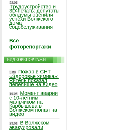
22.01
Трудоустройство и
3D-печать: депутаты
облдумы оценили
успехи Волжского
дома
соцобслуживания
Все
фоторепортажи
ВИДЕОРЕПОРТАЖИ
Пожар в СНТ
3.08
«Здоровье химика»:
житель показал
пепелище на видео
Момент аварии
19.03
с 10-летним
мальчиком на
Карбышева в
Волжском попал на
видео
В Волжском
23.01
эвакуировали