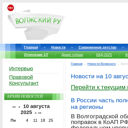
Главная
Новости
Современное детство
Отопление 1/7
Дикие собаки
БКД-2025
Ф
Главная
→
Новости Волжского
→ Архи
Интервью
Новости на 10 авгу
Правовой
Консультант
Перейти к текущим
АРХИВ НОВОСТЕЙ
В России часть пол
10 августа
на регионы
<<
<
2025
>
>>
В Волгоградской об
Пн
4
11
18
25
поправок в КоАП РФ
федеральном уровн