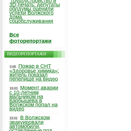
Трудоустройство и
3D-печать: депутаты
облдумы оценили
успехи Волжского
дома
соцобслуживания
Все
фоторепортажи
ВИДЕОРЕПОРТАЖИ
Пожар в СНТ
3.08
«Здоровье химика»:
житель показал
пепелище на видео
Момент аварии
19.03
с 10-летним
мальчиком на
Карбышева в
Волжском попал на
видео
В Волжском
23.01
эвакуировали
автомобили,
оставленные под