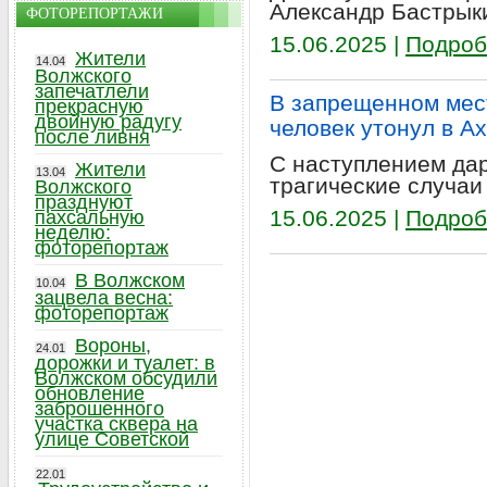
Александр Бастрык
ФОТОРЕПОРТАЖИ
15.06.2025 |
Подроб
Жители
14.04
Волжского
запечатлели
В запрещенном мес
прекрасную
двойную радугу
человек утонул в А
после ливня
С наступлением да
Жители
13.04
трагические случаи
Волжского
празднуют
15.06.2025 |
Подроб
пахсальную
неделю:
фоторепортаж
В Волжском
10.04
зацвела весна:
фоторепортаж
Вороны,
24.01
дорожки и туалет: в
Волжском обсудили
обновление
заброшенного
участка сквера на
улице Советской
22.01