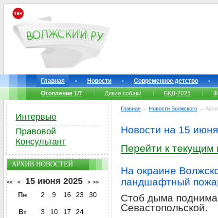
Главная
Новости
Современное детство
Отопление 1/7
Дикие собаки
БКД-2025
Ф
Главная
→
Новости Волжского
→ Архи
Интервью
Новости на 15 июня
Правовой
Консультант
Перейти к текущим
АРХИВ НОВОСТЕЙ
На окраине Волжск
15 июня 2025
ландшафтный пожа
<<
<
>
>>
Пн
2
9
16
23
30
Стоб дыма поднима
Севастопольской.
Вт
3
10
17
24