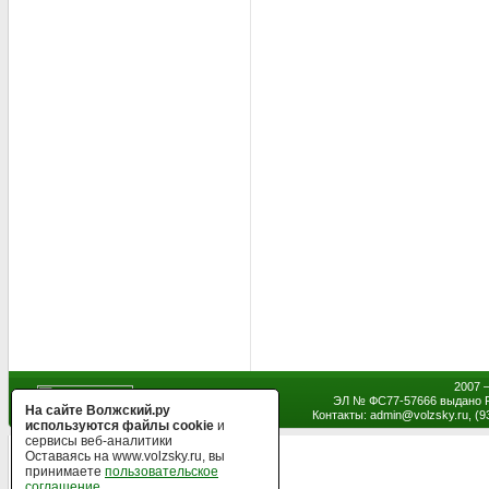
2007 
ЭЛ № ФС77-57666 выдано Р
На сайте Волжский.ру
Контакты: admin
@
volzsky.ru, (
используются файлы cookie
и
сервисы веб-аналитики
Оставаясь на www.volzsky.ru, вы
принимаете
пользовательское
соглашение