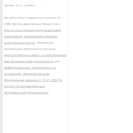
данных, в т.ч. cookies.
На сайте могут содержаться ссылки на
СМИ, физлиц включённые Минюстом в
Реестр иностранных средств массовой
информации, выполняющих функции
иностранного агента
, упоминания
организаций деятельность которых
приостановлена в связи с осуществлением
ими экстремистской деятельности
или
ликвидированных / запрещённых по
основаниям, предусмотренным
Федеральным законом от 25.07.2002 №
114-ФЗ «О противодействии
экстремистской деятельности»
.