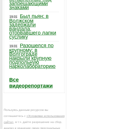
запрещающими
знаками
Был пьян: в
19.01
Волжском
задержали
вандала,
оторвавшего лапки
суслику
Разошелся по
19.01
крупному: в
Волгограде
накрыли крупную
подпольную
нарколабораторию
Все
видеорепортажи
Пользуясь данным ресурсом вы
соглашаетесь с
«Условиями использования
сайта»
, в т.ч. даёте разрешение на сбор,
анализ и хранение своих персональных