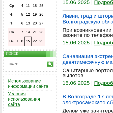
15.06.2025 |
Подроб
Ср
4
11
18
25
Чт
5
12
19
26
Ливни, град и штор
Волгоградскую обл
Пт
6
13
20
27
При возникновении
Сб
7
14
21
28
звоните по телефон
Вс
1
8
15
22
29
15.06.2025 |
Подроб
ПОИСК
Санавиация экстре
девятимесячную ма
Санитарные вертол
вылетов.
Использование
15.06.2025 |
Подроб
информации сайта
Условия
В Волгограде 17-ле
использования
электросамокате сб
сайта
Делом уже заинтере