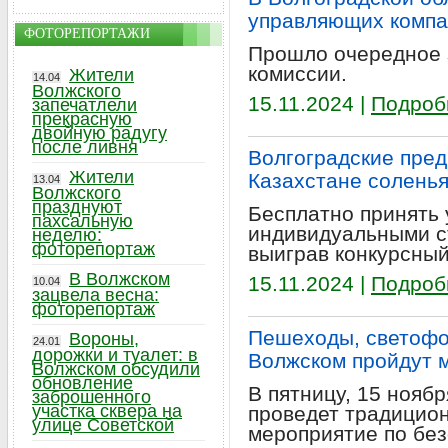
управляющих комп
ФОТОРЕПОРТАЖИ
Прошло очередное 
комиссии.
Жители
14.04
Волжского
15.11.2024 |
Подроб
запечатлели
прекрасную
двойную радугу
после ливня
Волгоградские пред
Жители
Казахстане соленья
13.04
Волжского
празднуют
Бесплатно принять 
пахсальную
индивидуальными с
неделю:
фоторепортаж
выиграв конкурсный
В Волжском
15.11.2024 |
Подроб
10.04
зацвела весна:
фоторепортаж
Пешеходы, светофо
Вороны,
24.01
дорожки и туалет: в
Волжском пройдут м
Волжском обсудили
обновление
В пятницу, 15 нояб
заброшенного
участка сквера на
проведет традицио
улице Советской
мероприятие по бе