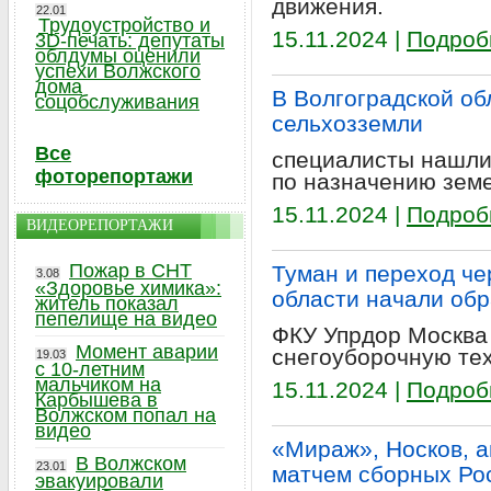
движения.
22.01
Трудоустройство и
15.11.2024 |
Подроб
3D-печать: депутаты
облдумы оценили
успехи Волжского
дома
В Волгоградской об
соцобслуживания
сельхозземли
Все
специалисты нашли
фоторепортажи
по назначению земе
15.11.2024 |
Подроб
ВИДЕОРЕПОРТАЖИ
Пожар в СНТ
Туман и переход че
3.08
«Здоровье химика»:
области начали обр
житель показал
пепелище на видео
ФКУ Упрдор Москва 
Момент аварии
снегоуборочную те
19.03
с 10-летним
мальчиком на
15.11.2024 |
Подроб
Карбышева в
Волжском попал на
видео
«Мираж», Носков, а
В Волжском
23.01
матчем сборных Ро
эвакуировали