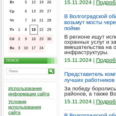
15.11.2024 |
Подроб
Вт
5
12
19
26
Ср
6
13
20
27
В Волгоградской об
Чт
7
14
21
28
возьмут мосты через
пойме
Пт
1
8
15
22
29
В регионе ищут исп
Сб
2
9
16
23
30
охранных услуг и з
вмешательства на 
Вс
3
10
17
24
инфраструктуры.
15.11.2024 |
Подроб
ПОИСК
Представитель комп
лучших работников
За победу боролись
Использование
районов, а также В
информации сайта
15.11.2024 |
Подроб
Условия
использования
сайта
В Волгоградской об