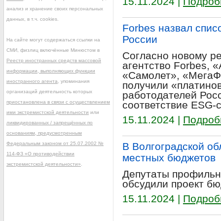
15.11.2024 |
Подроб
анализ и хранение своих персональных
данных, в т.ч. cookies.
Forbes назвал спис
России
На сайте могут содержаться ссылки на
СМИ, физлиц включённые Минюстом в
Согласно новому ре
Реестр иностранных средств массовой
агентство Forbes, 
информации, выполняющих функции
«Самолет», «МегаФ
иностранного агента
, упоминания
получили «платино
организаций деятельность которых
работодателей Росс
приостановлена в связи с осуществлением
соответствие ESG-
ими экстремистской деятельности
или
15.11.2024 |
Подроб
ликвидированных / запрещённых по
основаниям, предусмотренным
Федеральным законом от 25.07.2002 №
В Волгоградской об
114-ФЗ «О противодействии
местных бюджетов
экстремистской деятельности»
.
Депутаты профильн
обсудили проект бю
15.11.2024 |
Подроб