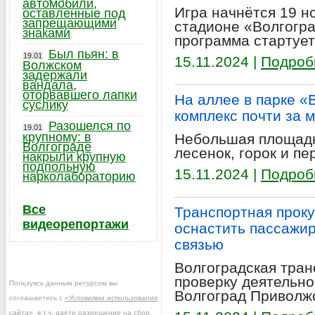
автомобили,
Игра начнётся 19 но
оставленные под
запрещающими
стадионе «Волгогра
знаками
программа стартует 
Был пьян: в
19.01
15.11.2024 |
Подроб
Волжском
задержали
вандала,
оторвавшего лапки
На аллее в парке «
суслику
комплекс почти за 
Разошелся по
19.01
крупному: в
Небольшая площадк
Волгограде
лесенок, горок и п
накрыли крупную
подпольную
15.11.2024 |
Подроб
нарколабораторию
Все
Транспортная прок
видеорепортажи
оснастить пассажир
связью
Волгоградская тран
проверку деятельно
Пользуясь данным ресурсом вы
Волгоград Приволж
соглашаетесь с
«Условиями использования
сайта»
, в т.ч. даёте разрешение на сбор,