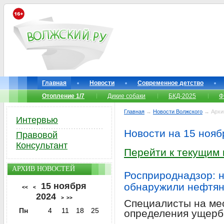
Главная
Новости
Современное детство
Отопление 1/7
Дикие собаки
БКД-2025
Ф
Главная
→
Новости Волжского
→ Архи
Интервью
Новости на 15 нояб
Правовой
Консультант
Перейти к текущим
АРХИВ НОВОСТЕЙ
Росприроднадзор: н
15 ноября
обнаружили нефтян
<<
<
2024
>
>>
Специалисты на ме
Пн
4
11
18
25
определения ущерб