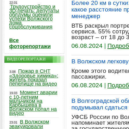
Более 20 км в сутки
22.01
Трудоустройство и
какое расстояние п
3D-печать: депутаты
облдумы оценили
менеджер
успехи Волжского
дома
ВТБ раскрыл портр
соцобслуживания
сервиса. 55% сотр
возраст – от 18 до 3
Все
06.08.2024 |
Подроб
фоторепортажи
ВИДЕОРЕПОРТАЖИ
В Волжском легкову
Кроме этого водите
Пожар в СНТ
3.08
«Здоровье химика»:
пассажирки.
житель показал
пепелище на видео
06.08.2024 |
Подроб
Момент аварии
19.03
с 10-летним
В Волгоградской об
мальчиком на
Карбышева в
подумывал сдаться 
Волжском попал на
видео
УФСБ России по Во
В Волжском
напоминает жителя
23.01
эвакуировали
за государственную