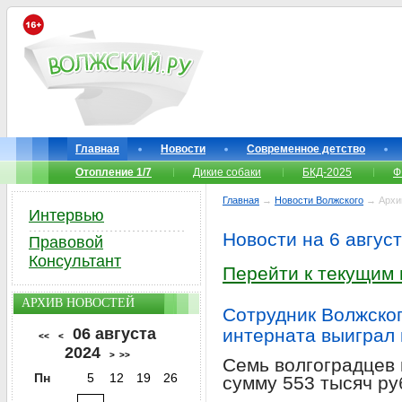
Главная
Новости
Современное детство
Отопление 1/7
Дикие собаки
БКД-2025
Ф
Главная
→
Новости Волжского
→ Архи
Интервью
Новости на 6 авгус
Правовой
Консультант
Перейти к текущим
АРХИВ НОВОСТЕЙ
Сотрудник Волжског
06 августа
интерната выиграл
<<
<
2024
>
>>
Семь волгоградцев
Пн
5
12
19
26
сумму 553 тысяч ру