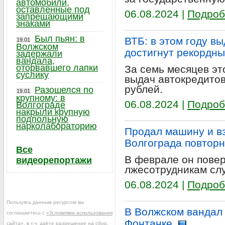
автомобили,
оставленные под
06.08.2024 |
Подроб
запрещающими
знаками
Был пьян: в
ВТБ: в этом году в
19.01
Волжском
достигнут рекордны
задержали
вандала,
оторвавшего лапки
За семь месяцев эт
суслику
выдач автокредитов
рублей.
Разошелся по
19.01
крупному: в
06.08.2024 |
Подроб
Волгограде
накрыли крупную
подпольную
нарколабораторию
Продал машину и вз
Волгограда повтор
Все
В феврале он повер
видеорепортажи
лжесотрудникам сл
06.08.2024 |
Подроб
Пользуясь данным ресурсом вы
В Волжском вандал
соглашаетесь с
«Условиями использования
Фонтанке
сайта»
, в т.ч. даёте разрешение на сбор,