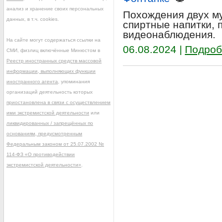
анализ и хранение своих персональных
Похождения двух м
данных, в т.ч. cookies.
спиртные напитки, 
видеонаблюдения.
На сайте могут содержаться ссылки на
06.08.2024 |
Подроб
СМИ, физлиц включённые Минюстом в
Реестр иностранных средств массовой
информации, выполняющих функции
иностранного агента
, упоминания
организаций деятельность которых
приостановлена в связи с осуществлением
ими экстремистской деятельности
или
ликвидированных / запрещённых по
основаниям, предусмотренным
Федеральным законом от 25.07.2002 №
114-ФЗ «О противодействии
экстремистской деятельности»
.