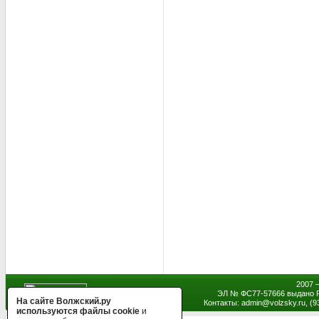
2007 
ЭЛ № ФС77-57666 выдано Р
На сайте Волжский.ру
Контакты: admin
@
volzsky.ru, (
используются файлы cookie
и