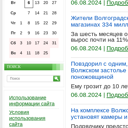
06.08.2024 |
Подроб
Вт
6
13
20
27
Ср
7
14
21
28
Жители Волгоградск
Чт
1
8
15
22
29
магазинах 334 мил
Пт
2
9
16
23
30
За шесть месяцев о
вырос почти на 11%
Сб
3
10
17
24
31
06.08.2024 |
Подроб
Вс
4
11
18
25
Повздорил с одним, 
ПОИСК
Волжском застолье 
поножовщиной
Ему грозит до 10 л
06.08.2024 |
Подроб
Использование
информации сайта
На комплексе Волж
Условия
установят камеры и
использования
сайта
Подрядчику предсто