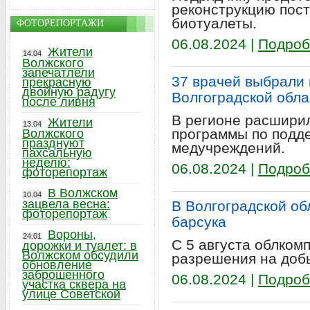
реконструкцию пост
биотуалеты.
ФОТОРЕПОРТАЖИ
06.08.2024 |
Подроб
Жители
14.04
Волжского
запечатлели
37 врачей выбрали
прекрасную
двойную радугу
Волгоградской обл
после ливня
В регионе расширил
Жители
13.04
программы по подд
Волжского
празднуют
медучреждений.
пахсальную
неделю:
06.08.2024 |
Подроб
фоторепортаж
В Волжском
10.04
зацвела весна:
В Волгоградской об
фоторепортаж
барсука
Вороны,
24.01
С 5 августа облком
дорожки и туалет: в
Волжском обсудили
разрешения на доб
обновление
заброшенного
06.08.2024 |
Подроб
участка сквера на
улице Советской