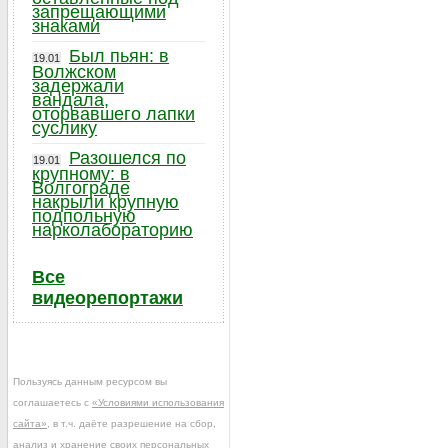
запрещающими
знаками
Был пьян: в
19.01
Волжском
задержали
вандала,
оторвавшего лапки
суслику
Разошелся по
19.01
крупному: в
Волгограде
накрыли крупную
подпольную
нарколабораторию
Все
видеорепортажи
Пользуясь данным ресурсом вы
соглашаетесь с
«Условиями использования
сайта»
, в т.ч. даёте разрешение на сбор,
анализ и хранение своих персональных