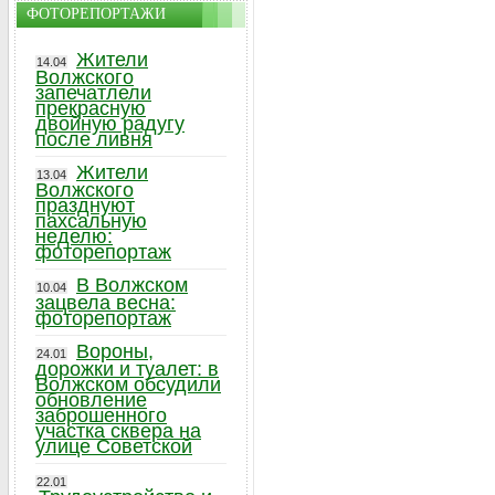
ФОТОРЕПОРТАЖИ
Жители
14.04
Волжского
запечатлели
прекрасную
двойную радугу
после ливня
Жители
13.04
Волжского
празднуют
пахсальную
неделю:
фоторепортаж
В Волжском
10.04
зацвела весна:
фоторепортаж
Вороны,
24.01
дорожки и туалет: в
Волжском обсудили
обновление
заброшенного
участка сквера на
улице Советской
22.01