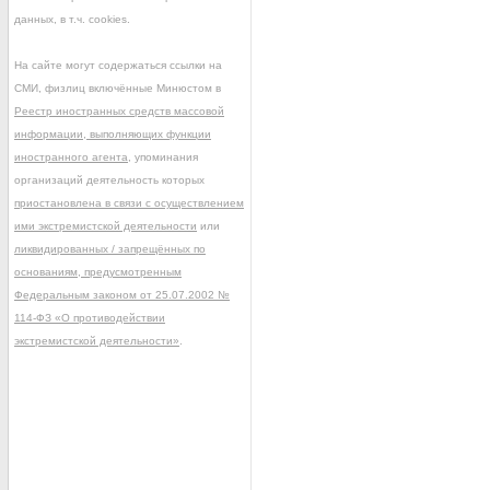
данных, в т.ч. cookies.
На сайте могут содержаться ссылки на
СМИ, физлиц включённые Минюстом в
Реестр иностранных средств массовой
информации, выполняющих функции
иностранного агента
, упоминания
организаций деятельность которых
приостановлена в связи с осуществлением
ими экстремистской деятельности
или
ликвидированных / запрещённых по
основаниям, предусмотренным
Федеральным законом от 25.07.2002 №
114-ФЗ «О противодействии
экстремистской деятельности»
.