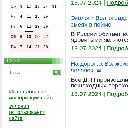
13.07.2024 |
Подроб
Ср
3
10
17
24
31
Чт
4
11
18
25
Экологи Волгоградс
змеях в пойме
Пт
5
12
19
26
В России обитает вс
Сб
6
13
20
27
ядовитыми являются
Вс
7
14
21
28
13.07.2024 |
Подроб
ПОИСК
На дорогах Волжско
человек
Все ДТП произошли
пешеходных перехо
Использование
13.07.2024 |
Подроб
информации сайта
Условия
использования
сайта