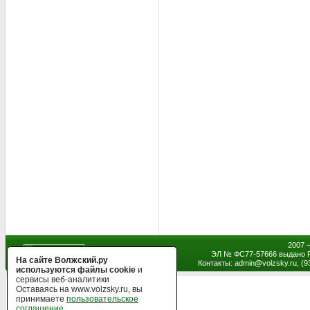
2007 
ЭЛ № ФС77-57666 выдано Р
На сайте Волжский.ру
Контакты: admin
@
volzsky.ru, (
используются файлы cookie
и
сервисы веб-аналитики
Оставаясь на www.volzsky.ru, вы
принимаете
пользовательское
соглашение