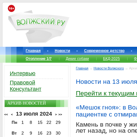
Главная
Новости
Современное детство
Отопление 1/7
Дикие собаки
БКД-2025
Ф
Главная
→
Новости Волжского
→ Архи
Интервью
Новости на 13 июля
Правовой
Консультант
Перейти к текущим
АРХИВ НОВОСТЕЙ
«Мешок гноя»: в Во
13 июля 2024
пациентке с отмир
<<
<
>
>>
Пн
1
8
15
22
29
Камень в почке у 
лет назад, но на о
Вт
2
9
16
23
30