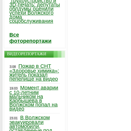
Трудоустройство и
3D-печать: депутаты
облдумы оценили
успехи Волжского
дома
соцобслуживания
Все
фоторепортажи
ВИДЕОРЕПОРТАЖИ
Пожар в СНТ
3.08
«Здоровье химика»:
житель показал
пепелище на видео
Момент аварии
19.03
с 10-летним
мальчиком на
Карбышева в
Волжском попал на
видео
В Волжском
23.01
эвакуировали
автомобили,
оставленные под