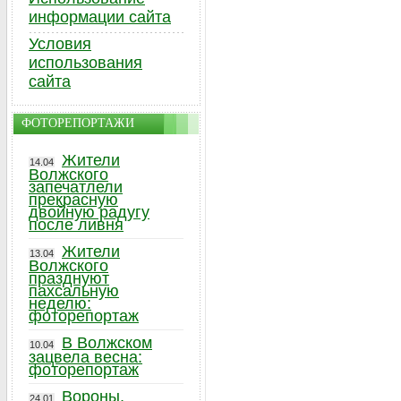
информации сайта
Условия
использования
сайта
ФОТОРЕПОРТАЖИ
Жители
14.04
Волжского
запечатлели
прекрасную
двойную радугу
после ливня
Жители
13.04
Волжского
празднуют
пахсальную
неделю:
фоторепортаж
В Волжском
10.04
зацвела весна:
фоторепортаж
Вороны,
24.01