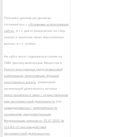
Пользуясь данным ресурсом вы
соглашаетесь с
«Условиями использования
сайта»
, в т.ч. даёте разрешение на сбор,
анализ и хранение своих персональных
данных, в т.ч. cookies.
На сайте могут содержаться ссылки на
СМИ, физлиц включённые Минюстом в
Реестр иностранных средств массовой
информации, выполняющих функции
иностранного агента
, упоминания
организаций деятельность которых
приостановлена в связи с осуществлением
ими экстремистской деятельности
или
ликвидированных / запрещённых по
основаниям, предусмотренным
Федеральным законом от 25.07.2002 №
114-ФЗ «О противодействии
экстремистской деятельности»
.