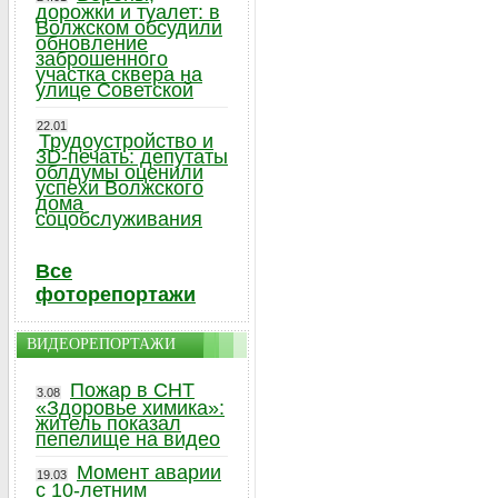
дорожки и туалет: в
Волжском обсудили
обновление
заброшенного
участка сквера на
улице Советской
22.01
Трудоустройство и
3D-печать: депутаты
облдумы оценили
успехи Волжского
дома
соцобслуживания
Все
фоторепортажи
ВИДЕОРЕПОРТАЖИ
Пожар в СНТ
3.08
«Здоровье химика»:
житель показал
пепелище на видео
Момент аварии
19.03
с 10-летним