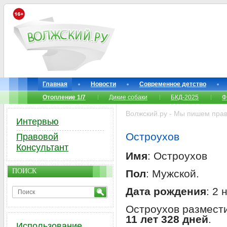
Главная
Новости
Современное детство
Отопление 1/7
Дикие собаки
БКД-2025
Ф
Волжский.ру - Мы пишем прав
Интервью
Остроухов
Правовой
Консультант
Имя
: Остроухов
ПОИСК
Пол
: Мужской.
Дата рождения
: 2 
Остроухов размест
11 лет 328 дней
.
Использование