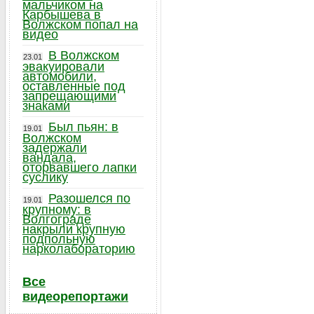
мальчиком на
Карбышева в
Волжском попал на
видео
В Волжском
23.01
эвакуировали
автомобили,
оставленные под
запрещающими
знаками
Был пьян: в
19.01
Волжском
задержали
вандала,
оторвавшего лапки
суслику
Разошелся по
19.01
крупному: в
Волгограде
накрыли крупную
подпольную
нарколабораторию
Все
видеорепортажи