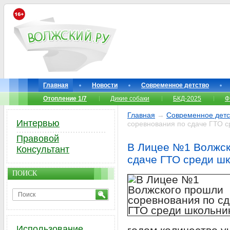
Главная
Новости
Современное детство
Отопление 1/7
Дикие собаки
БКД-2025
Ф
Главная
→
Современное детс
Интервью
соревнования по сдаче ГТО с
Правовой
В Лицее №1 Волжск
Консультант
сдаче ГТО среди ш
ПОИСК
Использование