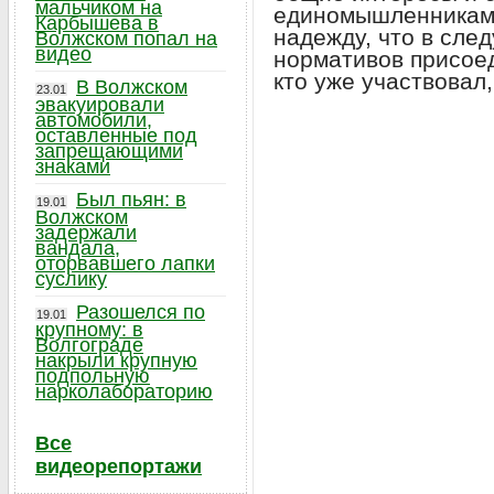
мальчиком на
единомышленниками
Карбышева в
надежду, что в сле
Волжском попал на
видео
нормативов присоед
кто уже участвовал
В Волжском
23.01
эвакуировали
автомобили,
оставленные под
запрещающими
знаками
Был пьян: в
19.01
Волжском
задержали
вандала,
оторвавшего лапки
суслику
Разошелся по
19.01
крупному: в
Волгограде
накрыли крупную
подпольную
нарколабораторию
Все
видеорепортажи