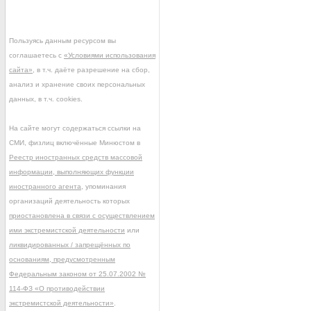
Пользуясь данным ресурсом вы
соглашаетесь с
«Условиями использования
сайта»
, в т.ч. даёте разрешение на сбор,
анализ и хранение своих персональных
данных, в т.ч. cookies.
На сайте могут содержаться ссылки на
СМИ, физлиц включённые Минюстом в
Реестр иностранных средств массовой
информации, выполняющих функции
иностранного агента
, упоминания
организаций деятельность которых
приостановлена в связи с осуществлением
ими экстремистской деятельности
или
ликвидированных / запрещённых по
основаниям, предусмотренным
Федеральным законом от 25.07.2002 №
114-ФЗ «О противодействии
экстремистской деятельности»
.