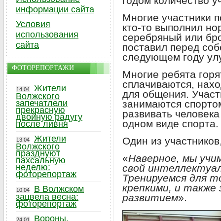
годом количество у
информации сайта
Многие участники п
Условия
кто-то выполнил но
использования
серебряный или бро
сайта
поставил перед соб
следующем году улу
ФОТОРЕПОРТАЖИ
Многие ребята горя
сплачиваются, нахо
Жители
14.04
для общения. Участ
Волжского
запечатлели
занимаются спортом
прекрасную
развивать человека 
двойную радугу
одном виде спорта.
после ливня
Жители
Один из участников
13.04
Волжского
празднуют
«
Наверное, мы учи
пахсальную
неделю:
свой интеллектуал
фоторепортаж
Тренируемся для т
крепкими, и также
В Волжском
10.04
зацвела весна:
развитием
».
фоторепортаж
Вороны,
24.01