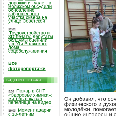
дорожки и туалет: в
Волжском обсудили
обновление
заброшенного
участка сквера на
улице Советской
22.01
Трудоустройство и
3D-печать: депутаты
облдумы оценили
успехи Волжского
дома
соцобслуживания
Все
фоторепортажи
ВИДЕОРЕПОРТАЖИ
Пожар в СНТ
3.08
«Здоровье химика»:
Он добавил, что со
житель показал
пепелище на видео
физического и духо
молодёжи, помогает
Момент аварии
19.03
общие интересы и 
с 10-летним