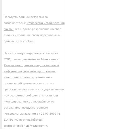
Пользуясь данным ресурсом вы
соглашаетесь с
«Условиями использования
сайта»
, в т.ч. даёте разрешение на сбор,
анализ и хранение своих персональных
данных, в т.ч. cookies.
На сайте могут содержаться ссылки на
СМИ, физлиц включённые Минюстом в
Реестр иностранных средств массовой
информации, выполняющих функции
иностранного агента
, упоминания
организаций деятельность которых
приостановлена в связи с осуществлением
ими экстремистской деятельности
или
ликвидированных / запрещённых по
основаниям, предусмотренным
Федеральным законом от 25.07.2002 №
114-ФЗ «О противодействии
экстремистской деятельности»
.