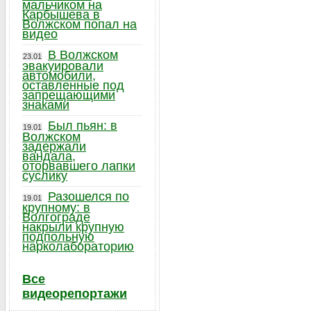
мальчиком на
Карбышева в
Волжском попал на
видео
В Волжском
23.01
эвакуировали
автомобили,
оставленные под
запрещающими
знаками
Был пьян: в
19.01
Волжском
задержали
вандала,
оторвавшего лапки
суслику
Разошелся по
19.01
крупному: в
Волгограде
накрыли крупную
подпольную
нарколабораторию
Все
видеорепортажи