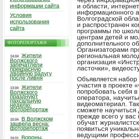
и области, интерне
информации сайта
информационного а
Условия
Волгоградской обла
использования
и распространен к
сайта
программы по школ
центрам детей и м
дополнительного об
ФОТОРЕПОРТАЖИ
Организаторами про
региональная моло
Жители
14.04
Волжского
организация «Инст
запечатлели
ласточки», видеост
прекрасную
двойную радугу
после ливня
Объявляется набор
участия в проекте 
Жители
13.04
попробовать себя в
Волжского
празднуют
оператора, научить
пахсальную
видеоматериал. Так
неделю:
фоторепортаж
сможете научиться
прежде всего у вас
В Волжском
10.04
обучат журналистск
зацвела весна:
фоторепортаж
появиться уникальн
ведущими професси
Вороны,
24.01