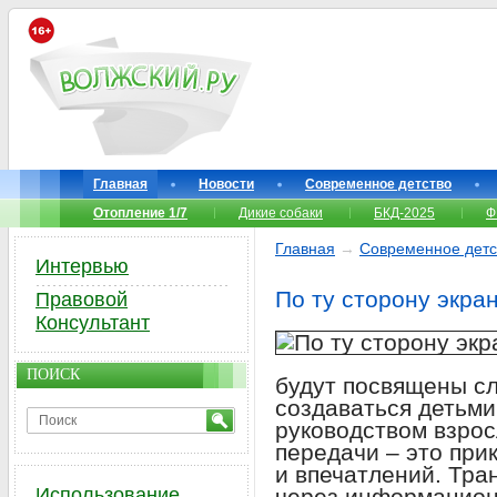
Главная
Новости
Современное детство
Отопление 1/7
Дикие собаки
БКД-2025
Ф
Главная
→
Современное детс
Интервью
По ту сторону экра
Правовой
Консультант
ПОИСК
будут посвящены сл
создаваться детьми
руководством взро
передачи – это при
и впечатлений. Тра
Использование
через информацион