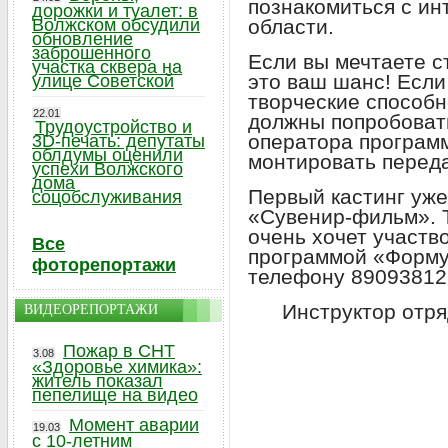
познакомиться с и
дорожки и туалет: в
Волжском обсудили
области.
обновление
заброшенного
Если вы мечтаете с
участка сквера на
это ваш шанс! Если
улице Советской
творческие способн
22.01
должны попробовать
Трудоустройство и
оператора программ
3D-печать: депутаты
облдумы оценили
монтировать переда
успехи Волжского
дома
Первый кастинг уже
соцобслуживания
«Сувенир-фильм». Те
очень хочет участв
Все
программой «Формул
фоторепортажи
телефону 89093812
Инструктор отря
ВИДЕОРЕПОРТАЖИ
Пожар в СНТ
3.08
«Здоровье химика»:
житель показал
пепелище на видео
Момент аварии
19.03
с 10-летним